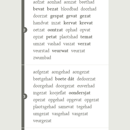
aofzat
aonhad
aonzat
beethad
bevat
bezat
bloodbad
doorhad
doorzat
gespat
gevat
gezat
handvat
inzat
kervat
krevat
oetzat
oontzat
ophad
opvat
2
opzat
petat
plaotshad
temat
umzat
vashad
vaszat
verzat
veurstad
veurwat
veurzat
zwumbad
aofgezat
aongehad
aongezat
beetgehad
boete dát
dedoorzat
doorgehad
doorgezat
euverhad
ingezat
koojeflat
oondersjat
3
opezat
opgehad
opgevat
opgezat
plaotsgehad
samevat
tegehad
umgezat
vasgehad
vasgezat
veurgezat