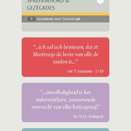
SPREEKWÄÖRD &
GEZÈGKDES
0
rizzeltaote veur 't woord
zat
"...ich sal uch bewiesen, dat et
Mastreegs de beste van alle de
taulen is..."
oet 't Sermoen - 1729
"...onvolledigheid is het
onbetwistbare, eeuwenoude
voorrecht van elke lexicograaf."
Dr. H.J.E. Endepols