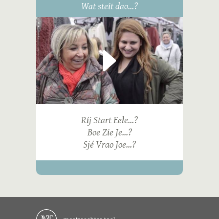
Wat steit dao...?
Rij Start Eele...?
Boe Zie Je...?
Sjé Vrao Joe...?