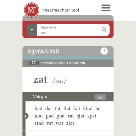
Rijmwäörd
RIJMWÄÖRD
77
rizzeltaote veur 't woord
zat
zat
/zɑt/
-ɑt
Volrijm
bad
dat
fat
flat
kat
klad
lat
mat
pad
plat
rat
sjat
spat
1
stad
vat
wat
zjat