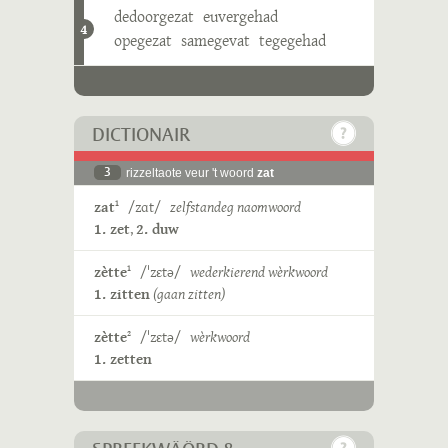
dedoorgezat
euvergehad
4
opegezat
samegevat
tegegehad
DICTIONAIR
3
rizzeltaote veur 't woord
zat
zat
/zɑt/
zelfstandeg naomwoord
1
1. zet
,
2. duw
zètte
/ˈzɛtə/
wederkierend wèrkwoord
1
1. zitten
(gaan zitten)
zètte
/ˈzɛtə/
wèrkwoord
2
1. zetten