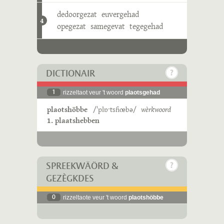
dedoorgezat
euvergehad
4
opegezat
samegevat
tegegehad
DICTIONAIR
1
rizzeltaot veur 't woord
plaotsgehad
plaotshöbbe
/ˈplɒˑtsɦœbə/
wèrkwoord
1. plaatshebben
SPREEKWÄÖRD &
GEZÈGKDES
0
rizzeltaote veur 't woord
plaotshöbbe