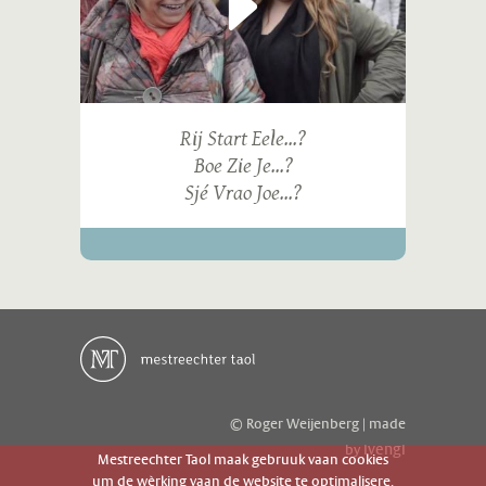
Rij Start Eele...?
Boe Zie Je...?
Sjé Vrao Joe...?
© Roger Weijenberg | made
ivengi
by
Mestreechter Taol maak gebruuk vaan cookies
um de wèrking vaan de website te optimalisere.