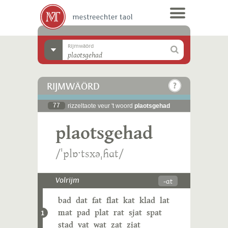
Rijmwäörd
RIJMWÄÖRD
77
rizzeltaote veur 't woord
plaotsgehad
plaotsgehad
/ˈplɒˑtsxəˌɦɑt/
-ɑt
Volrijm
bad
dat
fat
flat
kat
klad
lat
mat
pad
plat
rat
sjat
spat
1
stad
vat
wat
zat
zjat