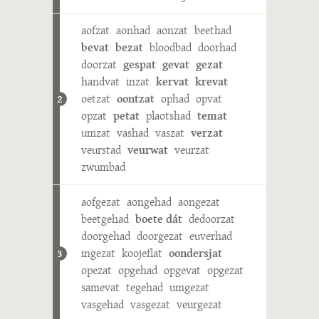
aofzat
aonhad
aonzat
beethad
bevat
bezat
bloodbad
doorhad
doorzat
gespat
gevat
gezat
handvat
inzat
kervat
krevat
oetzat
oontzat
ophad
opvat
2
opzat
petat
plaotshad
temat
umzat
vashad
vaszat
verzat
veurstad
veurwat
veurzat
zwumbad
aofgezat
aongehad
aongezat
beetgehad
boete dát
dedoorzat
doorgehad
doorgezat
euverhad
ingezat
koojeflat
oondersjat
3
opezat
opgehad
opgevat
opgezat
samevat
tegehad
umgezat
vasgehad
vasgezat
veurgezat