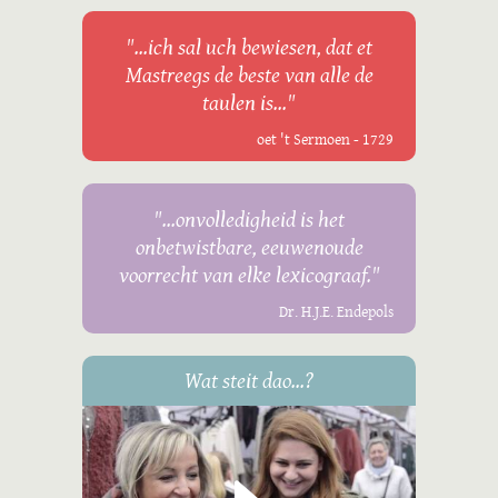
"...ich sal uch bewiesen, dat et
Mastreegs de beste van alle de
taulen is..."
oet 't Sermoen - 1729
"...onvolledigheid is het
onbetwistbare, eeuwenoude
voorrecht van elke lexicograaf."
Dr. H.J.E. Endepols
Wat steit dao...?