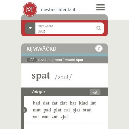
Rijmwäörd
RIJMWÄÖRD
77
rizzeltaote veur 't woord
spat
spat
/spɑt/
-ɑt
Volrijm
bad
dat
fat
flat
kat
klad
lat
mat
pad
plat
rat
sjat
stad
1
vat
wat
zat
zjat