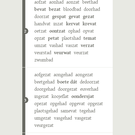
aofzat
aonhad
aonzat
beethad
bevat
bezat
bloodbad
doorhad
doorzat
gespat
gevat
gezat
handvat
inzat
kervat
krevat
oetzat
oontzat
ophad
opvat
2
opzat
petat
plaotshad
temat
umzat
vashad
vaszat
verzat
veurstad
veurwat
veurzat
zwumbad
aofgezat
aongehad
aongezat
beetgehad
boete dát
dedoorzat
doorgehad
doorgezat
euverhad
ingezat
koojeflat
oondersjat
3
opezat
opgehad
opgevat
opgezat
plaotsgehad
samevat
tegehad
umgezat
vasgehad
vasgezat
veurgezat