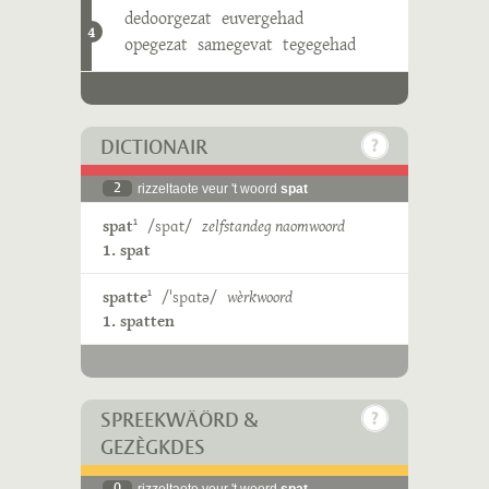
dedoorgezat
euvergehad
4
opegezat
samegevat
tegegehad
DICTIONAIR
2
rizzeltaote veur 't woord
spat
spat
/spɑt/
zelfstandeg naomwoord
1
1. spat
spatte
/ˈspɑtə/
wèrkwoord
1
1. spatten
SPREEKWÄÖRD &
GEZÈGKDES
0