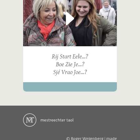
Rij Start Eele...?
Boe Zie Je...?
Sjé Vrao Joe...?
© Roger Weijenberg | made