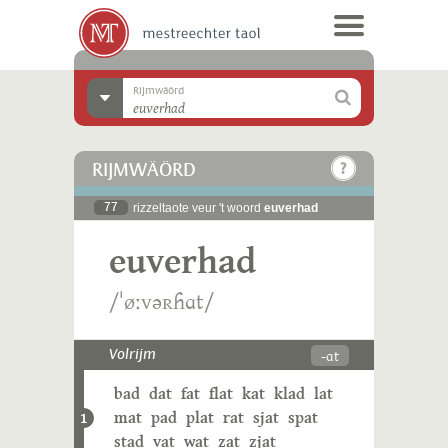
Rijmwäörd
RIJMWÄÖRD
77
rizzeltaote veur 't woord
euverhad
euverhad
/ˈøːvəʀɦɑt/
-ɑt
Volrijm
bad
dat
fat
flat
kat
klad
lat
mat
pad
plat
rat
sjat
spat
1
stad
vat
wat
zat
zjat