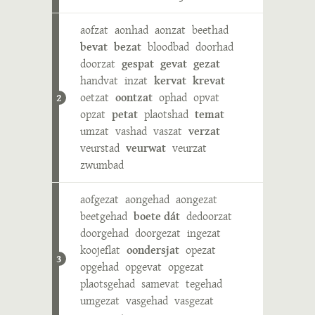
aofzat
aonhad
aonzat
beethad
bevat
bezat
bloodbad
doorhad
doorzat
gespat
gevat
gezat
handvat
inzat
kervat
krevat
oetzat
oontzat
ophad
opvat
2
opzat
petat
plaotshad
temat
umzat
vashad
vaszat
verzat
veurstad
veurwat
veurzat
zwumbad
aofgezat
aongehad
aongezat
beetgehad
boete dát
dedoorzat
doorgehad
doorgezat
ingezat
koojeflat
oondersjat
opezat
3
opgehad
opgevat
opgezat
plaotsgehad
samevat
tegehad
umgezat
vasgehad
vasgezat