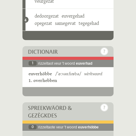
veurgezat
dedoorgezat
euvergehad
4
opegezat
samegevat
tegegehad
DICTIONAIR
1
rizzeltaot veur 't woord
euverhad
euverhöbbe
/ˈøːvəʀɦœbə/
wèrkwoord
1. overhebben
SPREEKWÄÖRD &
GEZÈGKDES
0
rizzeltaote veur 't woord
euverhöbbe