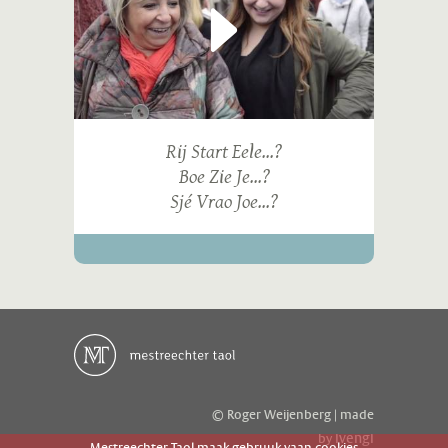
Rij Start Eele...?
Boe Zie Je...?
Sjé Vrao Joe...?
© Roger Weijenberg | made
ivengi
by