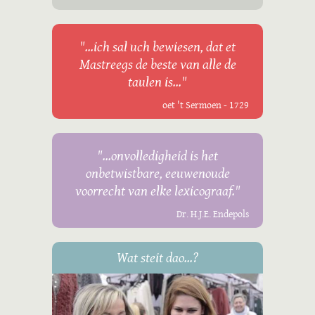
"...ich sal uch bewiesen, dat et
Mastreegs de beste van alle de
taulen is..."
oet 't Sermoen - 1729
"...onvolledigheid is het
onbetwistbare, eeuwenoude
voorrecht van elke lexicograaf."
Dr. H.J.E. Endepols
Wat steit dao...?