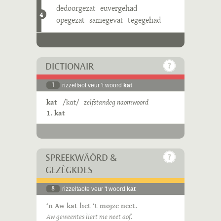
dedoorgezat
euvergehad
4
opegezat
samegevat
tegegehad
DICTIONAIR
1
rizzeltaot veur 't woord
kat
kat
/kɑt/
zelfstandeg naomwoord
1. kat
SPREEKWÄÖRD &
GEZÈGKDES
8
rizzeltaote veur 't woord
kat
‘n Aw kat liet ‘t mojze neet.
Aw geweentes liert me neet aof.