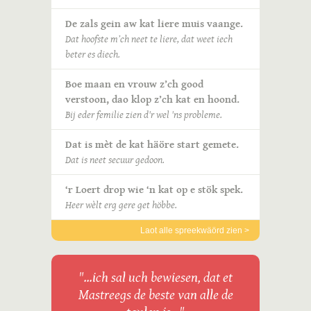
De zals gein aw kat liere muis vaange.
Dat hoofste m’ch neet te liere, dat weet iech
beter es diech.
Boe maan en vrouw z’ch good
verstoon, dao klop z’ch kat en hoond.
Bij eder femilie zien d'r wel 'ns probleme.
Dat is mèt de kat häöre start gemete.
Dat is neet secuur gedoon.
‘r Loert drop wie ‘n kat op e stök spek.
Heer wèlt erg gere get höbbe.
Laot alle spreekwäörd zien >
"...ich sal uch bewiesen, dat et
Mastreegs de beste van alle de