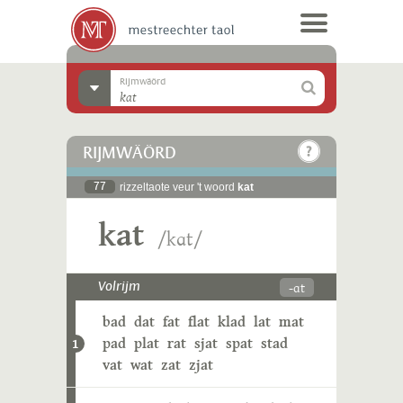
Rijmwäörd
RIJMWÄÖRD
77
rizzeltaote veur 't woord
kat
kat
/kɑt/
-ɑt
Volrijm
bad
dat
fat
flat
klad
lat
mat
pad
plat
rat
sjat
spat
stad
1
vat
wat
zat
zjat