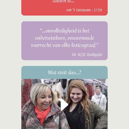
taulen is..."
oet 't Sermoen - 1729
"...onvolledigheid is het
onbetwistbare, eeuwenoude
voorrecht van elke lexicograaf."
Dr. H.J.E. Endepols
Wat steit dao...?