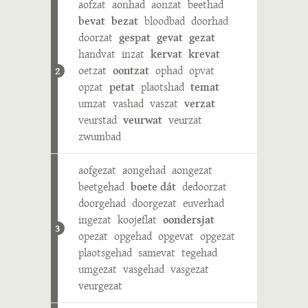
aofzat
aonhad
aonzat
beethad
bevat
bezat
bloodbad
doorhad
doorzat
gespat
gevat
gezat
handvat
inzat
kervat
krevat
oetzat
oontzat
ophad
opvat
2
opzat
petat
plaotshad
temat
umzat
vashad
vaszat
verzat
veurstad
veurwat
veurzat
zwumbad
aofgezat
aongehad
aongezat
beetgehad
boete dát
dedoorzat
doorgehad
doorgezat
euverhad
ingezat
koojeflat
oondersjat
3
opezat
opgehad
opgevat
opgezat
plaotsgehad
samevat
tegehad
umgezat
vasgehad
vasgezat
veurgezat