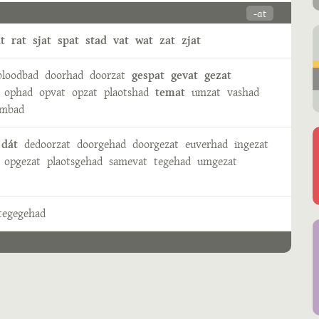
-ɑt
t
rat
sjat
spat
stad
vat
wat
zat
zjat
bloodbad
doorhad
doorzat
gespat
gevat
gezat
ophad
opvat
opzat
plaotshad
temat
umzat
vashad
mbad
 dát
dedoorzat
doorgehad
doorgezat
euverhad
ingezat
opgezat
plaotsgehad
samevat
tegehad
umgezat
tegegehad