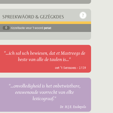
SPREEKWÄÖRD & GEZÈGKDES
0
rizzeltaote veur 't woord
petat
"...ich sal uch bewiesen, dat et Mastreegs de
beste van alle de taulen is..."
oet 't Sermoen - 1729
"...onvolledigheid is het onbetwistbare,
eeuwenoude voorrecht van elke
lexicograaf."
Dr. H.J.E. Endepols