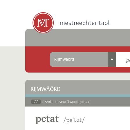
Rijmwäörd
RIJMWÄÖRD
77
rizzeltaote veur 't woord
petat
petat
/pəˈtɑt/