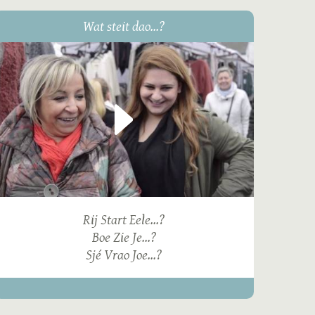
Wat steit dao...?
Rij Start Eele...?
Boe Zie Je...?
Sjé Vrao Joe...?