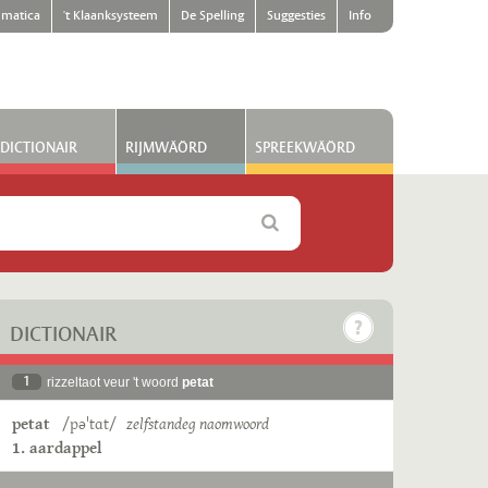
matica
't Klaanksysteem
De Spelling
Suggesties
Info
DICTIONAIR
RIJMWÄÖRD
SPREEKWÄÖRD
DICTIONAIR
1
rizzeltaot veur 't woord
petat
petat
/pəˈtɑt/
zelfstandeg naomwoord
1. aardappel