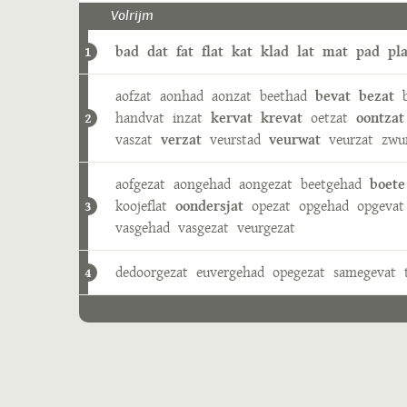
Volrijm
bad
dat
fat
flat
kat
klad
lat
mat
pad
pla
1
aofzat
aonhad
aonzat
beethad
bevat
bezat
handvat
inzat
kervat
krevat
oetzat
oontzat
2
vaszat
verzat
veurstad
veurwat
veurzat
zwu
aofgezat
aongehad
aongezat
beetgehad
boete
koojeflat
oondersjat
opezat
opgehad
opgevat
3
vasgehad
vasgezat
veurgezat
dedoorgezat
euvergehad
opegezat
samegevat
4