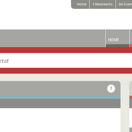
Home
't Mestreechs
De Gram
HOME