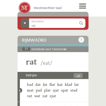
Rijmwäörd
RIJMWÄÖRD
77
rizzeltaote veur 't woord
rat
rat
/ʀɑt/
-ɑt
Volrijm
bad
dat
fat
flat
kat
klad
lat
mat
pad
plat
sjat
spat
stad
1
vat
wat
zat
zjat