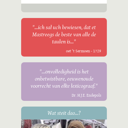
"...ich sal uch bewiesen, dat et
Mastreegs de beste van alle de
taulen is..."
oet 't Sermoen - 1729
"...onvolledigheid is het
onbetwistbare, eeuwenoude
voorrecht van elke lexicograaf."
Dr. H.J.E. Endepols
Wat steit dao...?