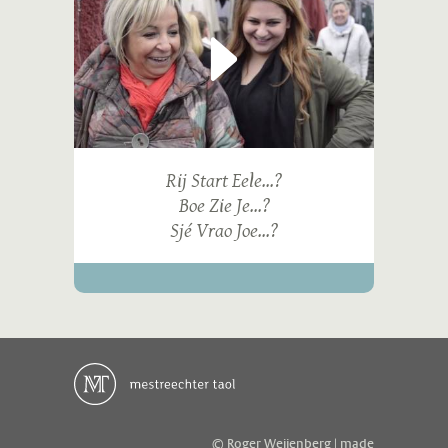
Rij Start Eele...?
Boe Zie Je...?
Sjé Vrao Joe...?
© Roger Weijenberg | made