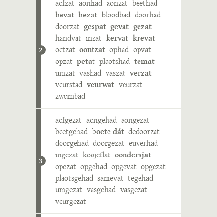
aofzat
aonhad
aonzat
beethad
bevat
bezat
bloodbad
doorhad
doorzat
gespat
gevat
gezat
handvat
inzat
kervat
krevat
oetzat
oontzat
ophad
opvat
2
opzat
petat
plaotshad
temat
umzat
vashad
vaszat
verzat
veurstad
veurwat
veurzat
zwumbad
aofgezat
aongehad
aongezat
beetgehad
boete dát
dedoorzat
doorgehad
doorgezat
euverhad
ingezat
koojeflat
oondersjat
3
opezat
opgehad
opgevat
opgezat
plaotsgehad
samevat
tegehad
umgezat
vasgehad
vasgezat
veurgezat