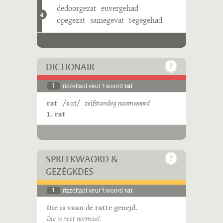
dedoorgezat
euvergehad
4
opegezat
samegevat
tegegehad
DICTIONAIR
1
rizzeltaot veur 't woord
rat
rat
/ʀɑt/
zelfstandeg naomwoord
1. rat
SPREEKWÄÖRD &
GEZÈGKDES
1
rizzeltaot veur 't woord
rat
Die is vaan de ratte genejd.
Die is neet normaal.