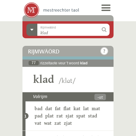
Rijmwäörd
RIJMWÄÖRD
77
rizzeltaote veur 't woord
klad
klad
/klɑt/
-ɑt
Volrijm
bad
dat
fat
flat
kat
lat
mat
pad
plat
rat
sjat
spat
stad
1
vat
wat
zat
zjat