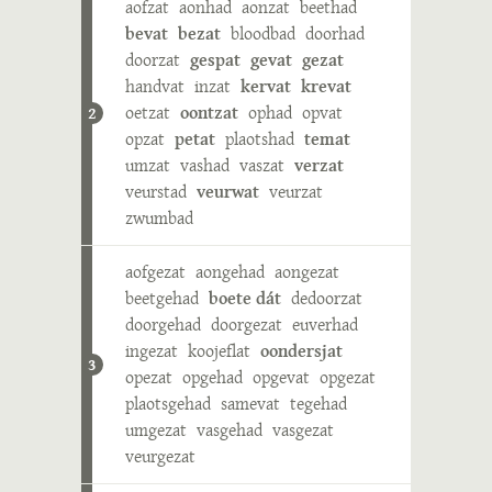
aofzat
aonhad
aonzat
beethad
bevat
bezat
bloodbad
doorhad
doorzat
gespat
gevat
gezat
handvat
inzat
kervat
krevat
oetzat
oontzat
ophad
opvat
2
opzat
petat
plaotshad
temat
umzat
vashad
vaszat
verzat
veurstad
veurwat
veurzat
zwumbad
aofgezat
aongehad
aongezat
beetgehad
boete dát
dedoorzat
doorgehad
doorgezat
euverhad
ingezat
koojeflat
oondersjat
3
opezat
opgehad
opgevat
opgezat
plaotsgehad
samevat
tegehad
umgezat
vasgehad
vasgezat
veurgezat