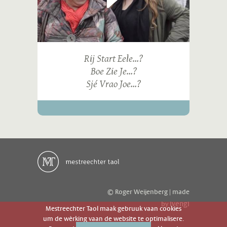
Rij Start Eele...?
Boe Zie Je...?
Sjé Vrao Joe...?
© Roger Weijenberg | made
ivengi
by
Mestreechter Taol maak gebruuk vaan cookies
um de wèrking vaan de website te optimalisere.