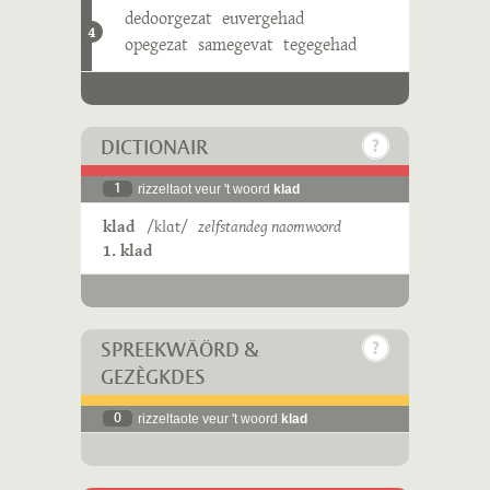
dedoorgezat
euvergehad
4
opegezat
samegevat
tegegehad
DICTIONAIR
1
rizzeltaot veur 't woord
klad
klad
/klɑt/
zelfstandeg naomwoord
1. klad
SPREEKWÄÖRD &
GEZÈGKDES
0
rizzeltaote veur 't woord
klad