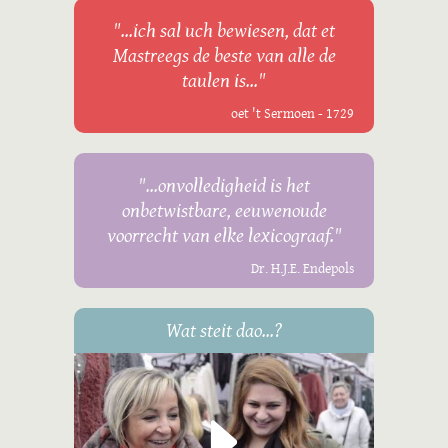
"...ich sal uch bewiesen, dat et
Mastreegs de beste van alle de
taulen is..."
oet 't Sermoen - 1729
"...onvolledigheid is het
onbetwistbare, eeuwenoude
voorrecht van elke lexicograaf."
Dr. H.J.E. Endepols
Wat steit dao...?