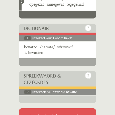
4
opegezat
samegevat
tegegehad
DICTIONAIR
1
rizzeltaot veur 't woord
bevat
bevatte
/bəˈvɑtə/
wèrkwoord
1. bevatten
SPREEKWÄÖRD &
GEZÈGKDES
0
rizzeltaote veur 't woord
bevatte