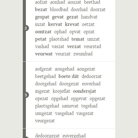
aofzat
aonhad
aonzat
beethad
bezat
bloodbad
doorhad
doorzat
gespat
gevat
gezat
handvat
inzat
kervat
krevat
oetzat
2
oontzat
ophad
opvat
opzat
petat
plaotshad
temat
umzat
vashad
vaszat
verzat
veurstad
veurwat
veurzat
zwumbad
aofgezat
aongehad
aongezat
beetgehad
boete dát
dedoorzat
doorgehad
doorgezat
euverhad
ingezat
koojeflat
oondersjat
3
opezat
opgehad
opgevat
opgezat
plaotsgehad
samevat
tegehad
umgezat
vasgehad
vasgezat
veurgezat
dedoorgezat
euvergehad