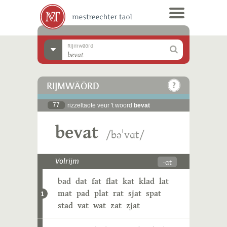
Rijmwäörd
RIJMWÄÖRD
77
rizzeltaote veur 't woord
bevat
bevat
/bəˈvɑt/
-ɑt
Volrijm
bad
dat
fat
flat
kat
klad
lat
mat
pad
plat
rat
sjat
spat
1
stad
vat
wat
zat
zjat