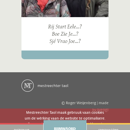
Rij Start Eele...?
Boe Zie Je...?
Sjé Vrao Joe...?
© Roger Weijenberg | made
ivengi
by
Mestreechter Taol maak gebruuk vaan cookies
um de wèrking vaan de website te optimalisere.
Es geer de website gebruuk gaot g'r akkoord
RIJMWÄÖRD