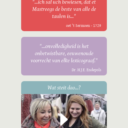
"...ich sal uch bewiesen, dat et
Mastreegs de beste van alle de
taulen is..."
oet 't Sermoen - 1729
"...onvolledigheid is het
onbetwistbare, eeuwenoude
voorrecht van elke lexicograaf."
Dr. H.J.E. Endepols
Wat steit dao...?