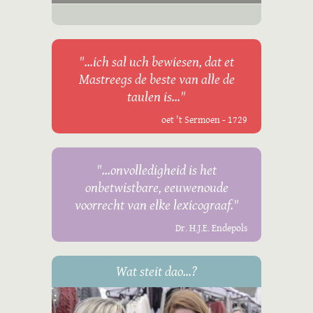
"...ich sal uch bewiesen, dat et
Mastreegs de beste van alle de
taulen is..."
oet 't Sermoen - 1729
"...onvolledigheid is het
onbetwistbare, eeuwenoude
voorrecht van elke lexicograaf."
Dr. H.J.E. Endepols
Wat steit dao...?