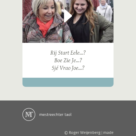
Rij Start Eele...?
Boe Zie Je...?
Sjé Vrao Joe...?
© Roger Weijenberg | made