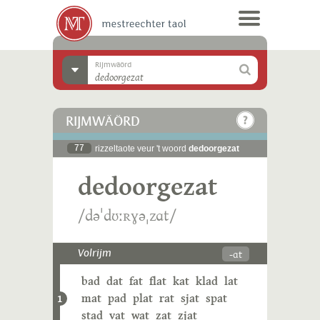
Rijmwäörd
RIJMWÄÖRD
77
rizzeltaote veur 't woord
dedoorgezat
dedoorgezat
/dəˈdʊːʀɣəˌzɑt/
-ɑt
Volrijm
bad
dat
fat
flat
kat
klad
lat
mat
pad
plat
rat
sjat
spat
1
stad
vat
wat
zat
zjat