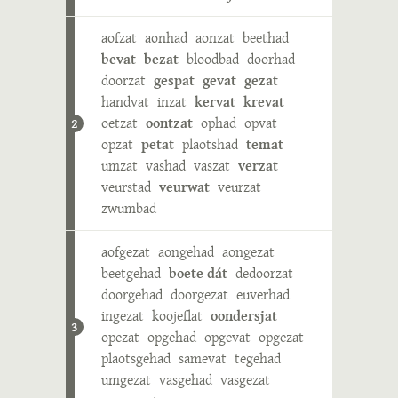
aofzat
aonhad
aonzat
beethad
bevat
bezat
bloodbad
doorhad
doorzat
gespat
gevat
gezat
handvat
inzat
kervat
krevat
oetzat
oontzat
ophad
opvat
2
opzat
petat
plaotshad
temat
umzat
vashad
vaszat
verzat
veurstad
veurwat
veurzat
zwumbad
aofgezat
aongehad
aongezat
beetgehad
boete dát
dedoorzat
doorgehad
doorgezat
euverhad
ingezat
koojeflat
oondersjat
3
opezat
opgehad
opgevat
opgezat
plaotsgehad
samevat
tegehad
umgezat
vasgehad
vasgezat