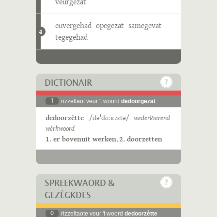
veurgezat
euvergehad
opegezat
samegevat
4
tegegehad
DICTIONAIR
1
rizzeltaot veur 't woord
dedoorgezat
dedoorzètte
/dəˈdʊːʀzɛtə/
wederkierend
wèrkwoord
1. er bovenuit werken
,
2. doorzetten
SPREEKWÄÖRD &
GEZÈGKDES
0
rizzeltaote veur 't woord
dedoorzètte