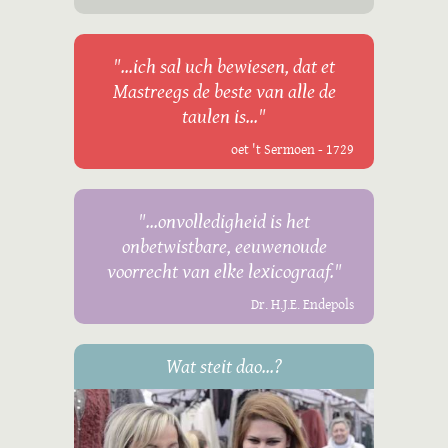
"...ich sal uch bewiesen, dat et
Mastreegs de beste van alle de
taulen is..."
oet 't Sermoen - 1729
"...onvolledigheid is het
onbetwistbare, eeuwenoude
voorrecht van elke lexicograaf."
Dr. H.J.E. Endepols
Wat steit dao...?