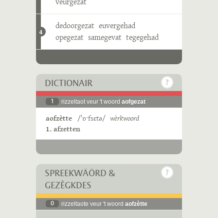
veurgezat
dedoorgezat
euvergehad
4
opegezat
samegevat
tegegehad
DICTIONAIR
1
rizzeltaot veur 't woord
aofgezat
aofzètte
/ˈɒˑfsɛtə/
wèrkwoord
1. afzetten
SPREEKWÄÖRD &
GEZÈGKDES
0
rizzeltaote veur 't woord
aofzètte