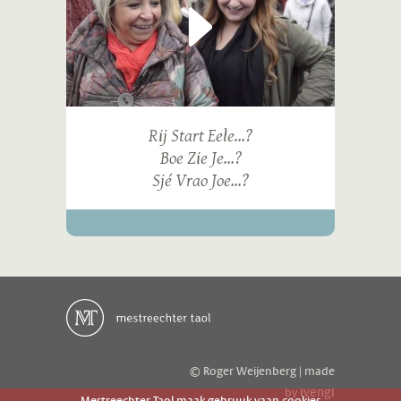
Rij Start Eele...?
Boe Zie Je...?
Sjé Vrao Joe...?
© Roger Weijenberg | made
ivengi
by