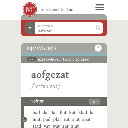
Rijmwäörd
RIJMWÄÖRD
77
rizzeltaote veur 't woord
aofgezat
aofgezat
/ˈɒˑfxəˌzɑt/
-ɑt
Volrijm
bad
dat
fat
flat
kat
klad
lat
mat
pad
plat
rat
sjat
spat
1
stad
vat
wat
zat
zjat