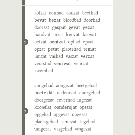
aofzat
aonhad
aonzat
beethad
bevat
bezat
bloodbad
doorhad
doorzat
gespat
gevat
gezat
handvat
inzat
kervat
krevat
oetzat
oontzat
ophad
opvat
2
opzat
petat
plaotshad
temat
umzat
vashad
vaszat
verzat
veurstad
veurwat
veurzat
zwumbad
aongehad
aongezat
beetgehad
boete dát
dedoorzat
doorgehad
doorgezat
euverhad
ingezat
koojeflat
oondersjat
opezat
3
opgehad
opgevat
opgezat
plaotsgehad
samevat
tegehad
umgezat
vasgehad
vasgezat