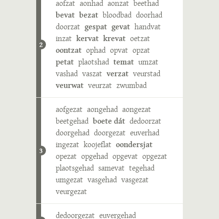
aofzat
aonhad
aonzat
beethad
bevat
bezat
bloodbad
doorhad
doorzat
gespat
gevat
handvat
inzat
kervat
krevat
oetzat
2
oontzat
ophad
opvat
opzat
petat
plaotshad
temat
umzat
vashad
vaszat
verzat
veurstad
veurwat
veurzat
zwumbad
aofgezat
aongehad
aongezat
beetgehad
boete dát
dedoorzat
doorgehad
doorgezat
euverhad
ingezat
koojeflat
oondersjat
3
opezat
opgehad
opgevat
opgezat
plaotsgehad
samevat
tegehad
umgezat
vasgehad
vasgezat
veurgezat
dedoorgezat
euvergehad