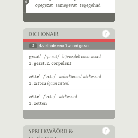
4
opegezat
samegevat
tegegehad
DICTIONAIR
3
rizzeltaote veur 't woord
gezat
gezat
/ɣəˈzɑt/
bijvooglek naomwoord
1
1. gezet
,
2. corpulent
zètte
/ˈzɛtə/
wederkierend wèrkwoord
1
1. zitten
(gaan zitten)
zètte
/ˈzɛtə/
wèrkwoord
2
1. zetten
SPREEKWÄÖRD &