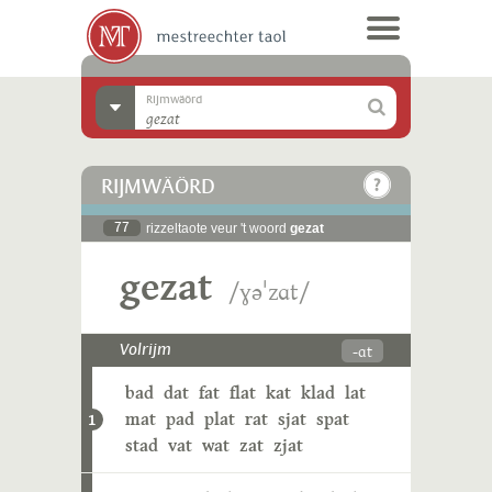
Rijmwäörd
RIJMWÄÖRD
77
rizzeltaote veur 't woord
gezat
gezat
/ɣəˈzɑt/
-ɑt
Volrijm
bad
dat
fat
flat
kat
klad
lat
mat
pad
plat
rat
sjat
spat
1
stad
vat
wat
zat
zjat