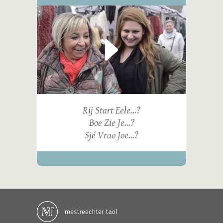
Rij Start Eele...?
Boe Zie Je...?
Sjé Vrao Joe...?