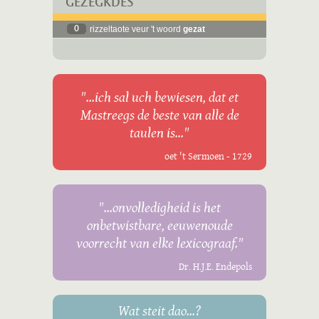
GEZÈGKDES
0
rizzeltaote veur 't woord
gezat
"...ich sal uch bewiesen, dat et
Mastreegs de beste van alle de
taulen is..."
oet 't Sermoen - 1729
"...onvolledigheid is het
onbetwistbare, eeuwenoude
voorrecht van elke lexicograaf."
Dr. H.J.E. Endepols
Wat steit dao...?