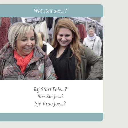
Wat steit dao...?
Rij Start Eele...?
Boe Zie Je...?
Sjé Vrao Joe...?