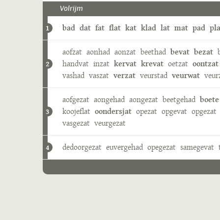
Volrijm
bad
dat
fat
flat
kat
klad
lat
mat
pad
pla
1
aofzat
aonhad
aonzat
beethad
bevat
bezat
handvat
inzat
kervat
krevat
oetzat
oontzat
2
vashad
vaszat
verzat
veurstad
veurwat
veur
aofgezat
aongehad
aongezat
beetgehad
boete
koojeflat
oondersjat
opezat
opgevat
opgezat
3
vasgezat
veurgezat
dedoorgezat
euvergehad
opegezat
samegevat
4