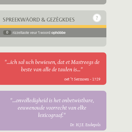
SPREEKWÄÖRD & GEZÈGKDES
0
rizzeltaote veur 't woord
ophöbbe
"...ich sal uch bewiesen, dat et Mastreegs de
beste van alle de taulen is..."
oet 't Sermoen - 1729
"...onvolledigheid is het onbetwistbare,
eeuwenoude voorrecht van elke
lexicograaf."
Dr. H.J.E. Endepols