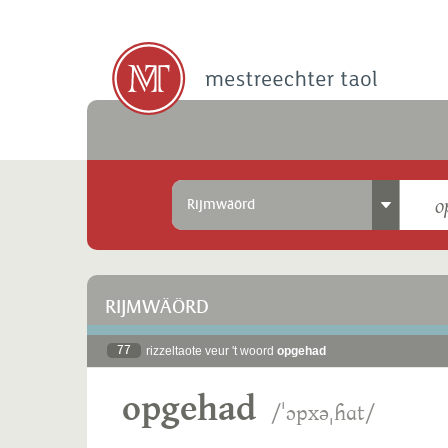
Rijmwäörd
RIJMWÄÖRD
77
rizzeltaote veur 't woord
opgehad
opgehad
/ˈɔpxəˌɦɑt/