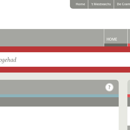
Home
't Mestreechs
De Gram
HOME