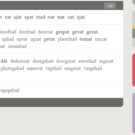
-ɑt
t
rat
sjat
spat
stad
vat
wat
zat
zjat
bloodbad
doorhad
doorzat
gespat
gevat
gezat
ophad
opvat
opzat
petat
plaotshad
temat
umzat
zat
zwumbad
 dát
dedoorzat
doorgehad
doorgezat
euverhad
ingezat
plaotsgehad
samevat
tegehad
umgezat
vasgehad
tegegehad