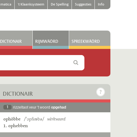
matica
't Klaanksysteem
De Spelling
Suggesties
Info
DICTIONAIR
RIJMWÄÖRD
SPREEKWÄÖRD
DICTIONAIR
1
rizzeltaot veur 't woord
opgehad
ophöbbe
/ˈɔpɦœbə/
wèrkwoord
1. ophebben