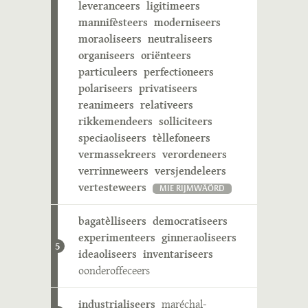
leveranceers
ligitimeers
mannifèsteers
moderniseers
moraoliseers
neutraliseers
organiseers
oriënteers
particuleers
perfectioneers
polariseers
privatiseers
reanimeers
relativeers
rikkemendeers
solliciteers
speciaoliseers
tèllefoneers
vermassekreers
verordeneers
verrinneweers
versjendeleers
vertesteweers
MIE RIJMWÄÖRD
bagatèlliseers
democratiseers
experimenteers
ginneraoliseers
5
ideaoliseers
inventariseers
oonderoffeceers
industrialiseers
maréchal-