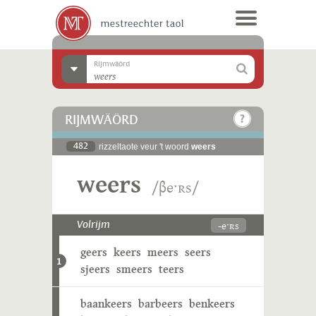
Rijmwäörd
RIJMWÄÖRD
482
rizzeltaote veur 't woord
weers
weers
/βeˑʀs/
-eˑʀs
Volrijm
geers
keers
meers
seers
1
sjeers
smeers
teers
baankeers
barbeers
benkeers