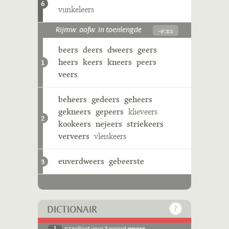
6
vunkeleers
-eːʀs
Rijmw. aofw. in toenlengde
beers
deers
dweers
geers
heers
keers
kneers
peers
1
veers
beheers
gedeers
geheers
gekneers
gepeers
klieveers
2
kookeers
nejeers
striekeers
verveers
vleiskeers
euverdweers
gebeerste
3
DICTIONAIR
1