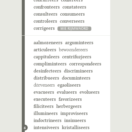
confronteers
constateers
consulteers
consumeers
controleers
converseers
corrigeers
MIE RIJMWÄÖRD
aalmozeneers
arguminteers
articuleers
bewoondereers
cappituleers
centrifuzjeers
compliminteers
correspondeers
desinfecteers
discrimineers
distribueers
documinteers
dörveneers
egaoliseers
evacueers
evalueers
evolueers
executeers
favorizeers
filiciteers
herbergeers
illumineers
improviseers
indoctrineers
insinueers
intensiveers
kristalliseers
4