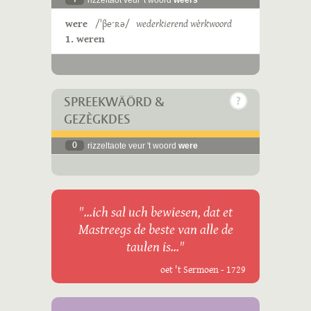
rizzeltaot veur 't woord
weers
were
/ˈβeˑʀə/
wederkierend wèrkwoord
1. weren
SPREEKWÄÖRD &
GEZÈGKDES
0
rizzeltaote veur 't woord
were
"...ich sal uch bewiesen, dat et
Mastreegs de beste van alle de
taulen is..."
oet 't Sermoen - 1729