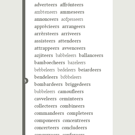
adverteers
affrónteers
ambteneers
ammeseers
annonceers
aofpesseers
apprècieers
arrangeers
arrèrsteers
arriveers
assisteers
attendeers
attrappeers
avvenceers
azjiteers
babbeleers
ballanceers
bamboecheers
bazeleers
bebbeleers
bedeleers
beiardeers
bendeleers
bóbbeleers
3
bombardeers
briggedeers
bubbeleers
camoufleers
cavveleers
ceminteers
collecteers
combineers
commandeers
completeers
componeers
concentreers
concerteers
concludeers
concurreers
confereers