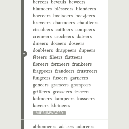
bereers
bevruis
beweers
blameers
blèsseers
blondeers
boereers
boetseers
boezjeers
breveers
charmeers
chauffeers
circuleers
coiffeers
compeers
cremeers
crocheers
dateers
dineers
doceers
doseers
doubleers
drappeers
dupeers
2
fêteers
fileers
flatteers
floreers
formeers
frankeers
frappeers
fraudeers
frustreers
fungeers
fuseers
garneers
geneers
grameers
grampeers
griffeers
grosseers
iesbeers
kalmeers
kampeers
kasseers
kaveers
kleineers
MIE RIJMWÄÖRD
abbonneers
adeleers
adoreers