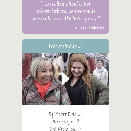
"...onvolledigheid is het
onbetwistbare, eeuwenoude
voorrecht van elke lexicograaf."
Dr. H.J.E. Endepols
Wat steit dao...?
Rij Start Eele...?
Boe Zie Je...?
Sjé Vrao Joe...?