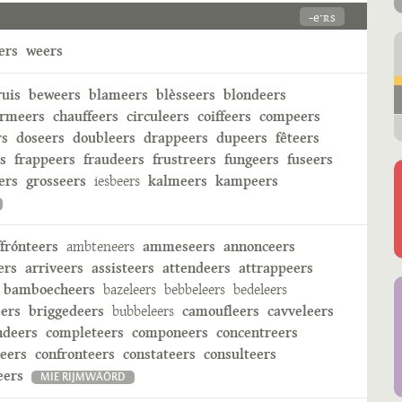
-eˑʀs
ers
weers
ruis
beweers
blameers
blèsseers
blondeers
rmeers
chauffeers
circuleers
coiffeers
compeers
rs
doseers
doubleers
drappeers
dupeers
fêteers
s
frappeers
fraudeers
frustreers
fungeers
fuseers
ers
grosseers
iesbeers
kalmeers
kampeers
ffrónteers
ambteneers
ammeseers
annonceers
ers
arriveers
assisteers
attendeers
attrappeers
bamboecheers
bazeleers
bebbeleers
bedeleers
ers
briggedeers
bubbeleers
camoufleers
cavveleers
deers
completeers
componeers
concentreers
reers
confronteers
constateers
consulteers
eers
MIE RIJMWÄÖRD