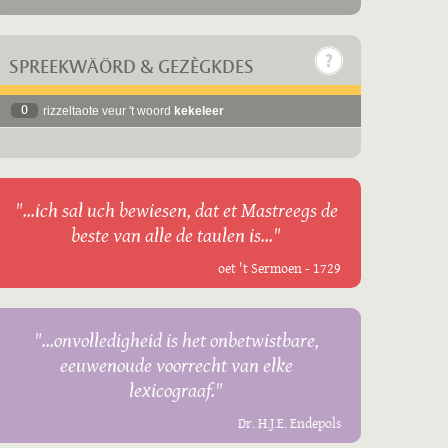
SPREEKWÄÖRD & GEZÈGKDES
0
rizzeltaote veur 't woord
kekeleer
"...ich sal uch bewiesen, dat et Mastreegs de
beste van alle de taulen is..."
oet 't Sermoen - 1729
"...onvolledigheid is het onbetwistbare,
eeuwenoude voorrecht van elke
lexicograaf."
Dr. H.J.E. Endepols