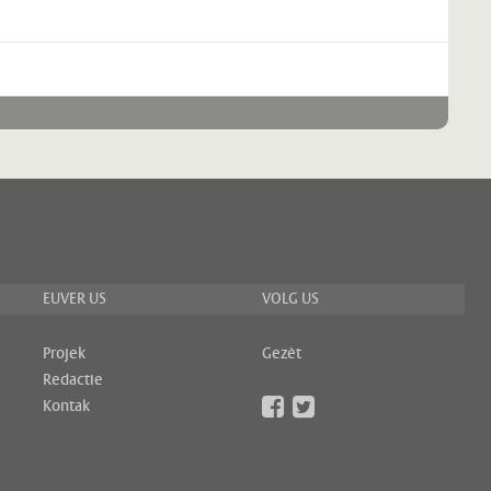
EUVER US
VOLG US
Projek
Gezèt
Redactie
Kontak