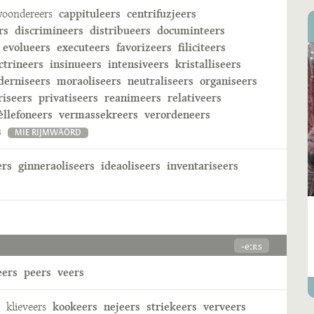
oondereers
cappituleers
centrifuzjeers
rs
discrimineers
distribueers
documinteers
evolueers
executeers
favorizeers
filiciteers
ctrineers
insinueers
intensiveers
kristalliseers
erniseers
moraoliseers
neutraliseers
organiseers
riseers
privatiseers
reanimeers
relativeers
èllefoneers
vermassekreers
verordeneers
s
MIE RIJMWÄÖRD
ers
ginneraoliseers
ideaoliseers
inventariseers
-eːʀs
eers
peers
veers
klieveers
kookeers
nejeers
striekeers
verveers