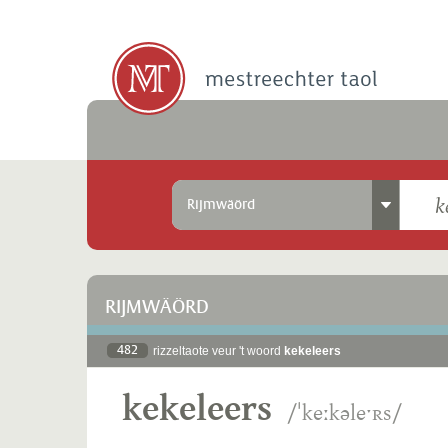
Rijmwäörd
RIJMWÄÖRD
482
rizzeltaote veur 't woord
kekeleers
kekeleers
/ˈkeːkəleˑʀs/