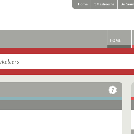
Home
't Mestreechs
De Gram
HOME