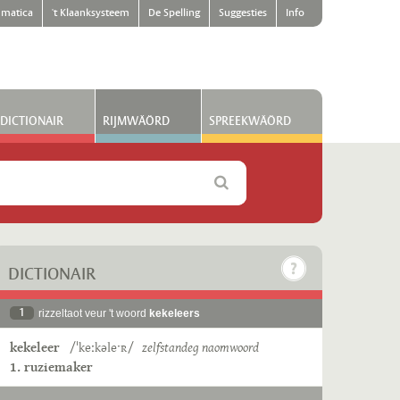
matica
't Klaanksysteem
De Spelling
Suggesties
Info
DICTIONAIR
RIJMWÄÖRD
SPREEKWÄÖRD
DICTIONAIR
1
rizzeltaot veur 't woord
kekeleers
kekeleer
/ˈkeːkəleˑʀ/
zelfstandeg naomwoord
1. ruziemaker