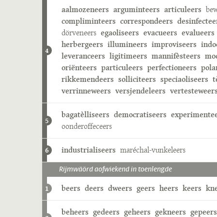
aalmozeneers
arguminteers
articuleers
bew
compliminteers
correspondeers
desinfectee
dörveneers
egaoliseers
evacueers
evalueers
herbergeers
illumineers
improviseers
indo
4
leveranceers
ligitimeers
mannifèsteers
mod
oriënteers
particuleers
perfectioneers
pola
rikkemendeers
solliciteers
speciaoliseers
t
verrinneweers
versjendeleers
vertesteweer
bagatèlliseers
democratiseers
experimente
5
oonderoffeceers
industrialiseers
maréchal-vunkeleers
6
Rijmwäörd aofwiekend in toenlengde
beers
deers
dweers
geers
heers
keers
kn
1
beheers
gedeers
geheers
gekneers
gepeers