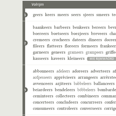
Volrijm
geers
keers
meers
seers
sjeers
smeers
te
1
baankeers
barbeers
benkeers
bereers
bev
boereers
boetseers
boezjeers
breveers
cha
cremeers
crocheers
dateers
dineers
docee
2
fileers
flatteers
floreers
formeers
frankeer
garneers
geneers
grameers
grampeers
griffe
kasseers
kaveers
kleineers
MIE RIJMWÄÖRD
abbonneers
adeleers
adoreers
adverteers
a
aofpesseers
apprècieers
arrangeers
arrèrste
avvenceers
azjiteers
babbeleers
ballanceers
beiardeers
bendeleers
bóbbeleers
bombarde
3
ceminteers
collecteers
combineers
comman
concerteers
concludeers
concurreers
confe
consumeers
controleers
converseers
corrig