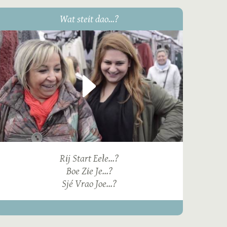
Wat steit dao...?
Rij Start Eele...?
Boe Zie Je...?
Sjé Vrao Joe...?