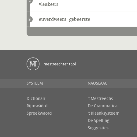
2
vleiskeers
euverdweers
gebeerste
3
SYSTEEM
NAOSLAAG
Dictionair
't Mestreechs
Rijmwäörd
De Grammatica
Spreekwäörd
't Klaanksysteem
De Spelling
Suggesties