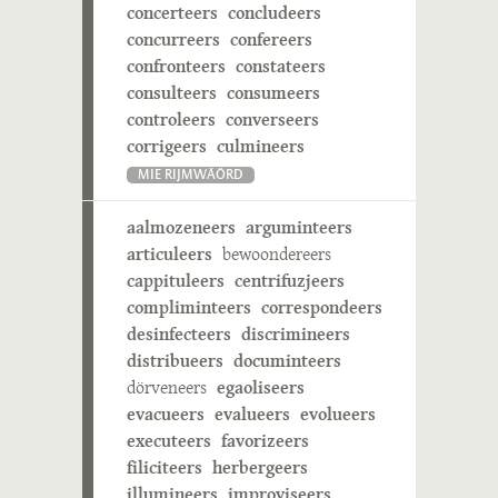
concerteers
concludeers
concurreers
confereers
confronteers
constateers
consulteers
consumeers
controleers
converseers
corrigeers
culmineers
MIE RIJMWÄÖRD
aalmozeneers
arguminteers
articuleers
bewoondereers
cappituleers
centrifuzjeers
compliminteers
correspondeers
desinfecteers
discrimineers
distribueers
documinteers
dörveneers
egaoliseers
evacueers
evalueers
evolueers
executeers
favorizeers
filiciteers
herbergeers
illumineers
improviseers