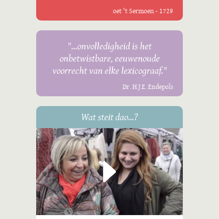
oet 't Sermoen - 1729
"...onvolledigheid is het
onbetwistbare, eeuwenoude
voorrecht van elke lexicograaf."
Dr. H.J.E. Endepols
Wat steit dao...?