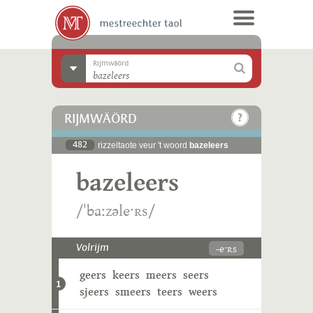
Rijmwäörd
RIJMWÄÖRD
482
rizzeltaote veur 't woord
bazeleers
bazeleers
/ˈbaːzəleˑʀs/
-eˑʀs
Volrijm
geers
keers
meers
seers
1
sjeers
smeers
teers
weers