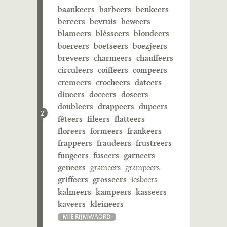
baankeers
barbeers
benkeers
bereers
bevruis
beweers
blameers
blèsseers
blondeers
boereers
boetseers
boezjeers
breveers
charmeers
chauffeers
circuleers
coiffeers
compeers
cremeers
crocheers
dateers
dineers
doceers
doseers
doubleers
drappeers
dupeers
2
fêteers
fileers
flatteers
floreers
formeers
frankeers
frappeers
fraudeers
frustreers
fungeers
fuseers
garneers
geneers
grameers
grampeers
griffeers
grosseers
iesbeers
kalmeers
kampeers
kasseers
kaveers
kleineers
MIE RIJMWÄÖRD