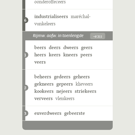
oonderoffeceers
industrialiseers
maréchal-
6
vunkeleers
-eːʀs
Rijmw. aofw. in toenlengde
beers
deers
dweers
geers
heers
keers
kneers
peers
1
veers
beheers
gedeers
geheers
gekneers
gepeers
klieveers
2
kookeers
nejeers
striekeers
verveers
vleiskeers
euverdweers
gebeerste
3