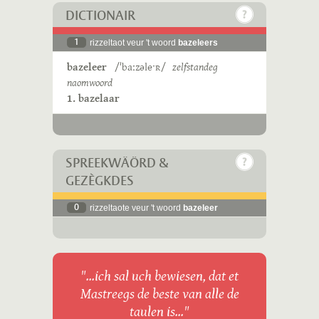
DICTIONAIR
1
rizzeltaot veur 't woord
bazeleers
bazeleer
/ˈbaːzəleˑʀ/
zelfstandeg
naomwoord
1. bazelaar
SPREEKWÄÖRD &
GEZÈGKDES
0
rizzeltaote veur 't woord
bazeleer
"...ich sal uch bewiesen, dat et
Mastreegs de beste van alle de
taulen is..."