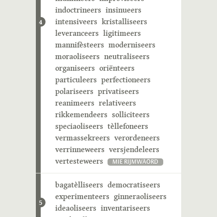
indoctrineers
insinueers
intensiveers
kristalliseers
4
leveranceers
ligitimeers
mannifèsteers
moderniseers
moraoliseers
neutraliseers
organiseers
oriënteers
particuleers
perfectioneers
polariseers
privatiseers
reanimeers
relativeers
rikkemendeers
solliciteers
speciaoliseers
tèllefoneers
vermassekreers
verordeneers
verrinneweers
versjendeleers
vertesteweers
MIE RIJMWÄÖRD
bagatèlliseers
democratiseers
experimenteers
ginneraoliseers
5
ideaoliseers
inventariseers