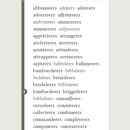
abbonneers
adeleers
adoreers
adverteers
affrónteers
ambteneers
ammeseers
annonceers
aofpesseers
apprècieers
arrangeers
arrèrsteers
arriveers
assisteers
attendeers
attrappeers
avvenceers
azjiteers
babbeleers
ballanceers
bamboecheers
bebbeleers
bedeleers
beiardeers
bendeleers
bóbbeleers
bombardeers
briggedeers
3
bubbeleers
camoufleers
cavveleers
ceminteers
collecteers
combineers
commandeers
completeers
componeers
concentreers