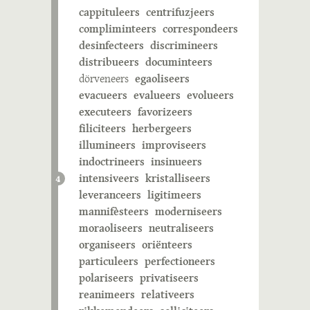
cappituleers
centrifuzjeers
compliminteers
correspondeers
desinfecteers
discrimineers
distribueers
documinteers
dörveneers
egaoliseers
evacueers
evalueers
evolueers
executeers
favorizeers
filiciteers
herbergeers
illumineers
improviseers
indoctrineers
insinueers
intensiveers
kristalliseers
4
leveranceers
ligitimeers
mannifèsteers
moderniseers
moraoliseers
neutraliseers
organiseers
oriënteers
particuleers
perfectioneers
polariseers
privatiseers
reanimeers
relativeers