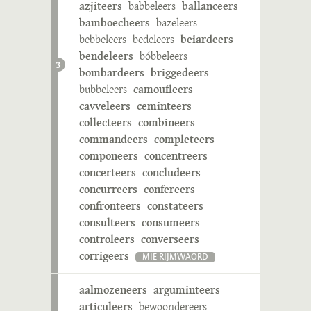
azjiteers
babbeleers
ballanceers
bamboecheers
bazeleers
bebbeleers
bedeleers
beiardeers
bendeleers
bóbbeleers
3
bombardeers
briggedeers
bubbeleers
camoufleers
cavveleers
ceminteers
collecteers
combineers
commandeers
completeers
componeers
concentreers
concerteers
concludeers
concurreers
confereers
confronteers
constateers
consulteers
consumeers
controleers
converseers
corrigeers
MIE RIJMWÄÖRD
aalmozeneers
arguminteers
articuleers
bewoondereers