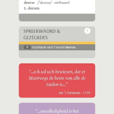
deerse
/ˈdeːʀsə/
wèrkwoord
1. dorsen
SPREEKWÄÖRD &
GEZÈGKDES
0
rizzeltaote veur 't woord
deerse
"...ich sal uch bewiesen, dat et
Mastreegs de beste van alle de
taulen is..."
oet 't Sermoen - 1729
"...onvolledigheid is het