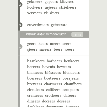
gekneers
gepeers
klieveers
2
kookeers
nejeers
striekeers
verveers
vleiskeers
euverdweers
gebeerste
3
-eˑʀs
Rijmw. aofw. in toenlengde
geers
keers
meers
seers
1
sjeers
smeers
teers
weers
baankeers
barbeers
benkeers
bereers
bevruis
beweers
blameers
blèsseers
blondeers
boereers
boetseers
boezjeers
breveers
charmeers
chauffeers
circuleers
coiffeers
compeers
cremeers
crocheers
dateers
dineers
doceers
doseers
doubleers
drappeers
dupeers