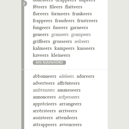
2
fêteers
fileers
flatteers
floreers
formeers
frankeers
frappeers
fraudeers
frustreers
fungeers
fuseers
garneers
geneers
grameers
grampeers
griffeers
grosseers
iesbeers
kalmeers
kampeers
kasseers
kaveers
kleineers
MIE RIJMWÄÖRD
abbonneers
adeleers
adoreers
adverteers
affrónteers
ambteneers
ammeseers
annonceers
aofpesseers
apprècieers
arrangeers
arrèrsteers
arriveers
assisteers
attendeers
attrappeers
avvenceers