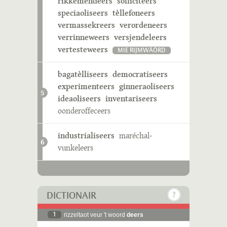
rikkemendeers
solliciteers
speciaoliseers
tèllefoneers
vermassekreers
verordeneers
verrinneweers
versjendeleers
vertesteweers
MIE RIJMWÄÖRD
bagatèlliseers
democratiseers
experimenteers
ginneraoliseers
5
ideaoliseers
inventariseers
oonderoffeceers
industrialiseers
maréchal-
6
vunkeleers
DICTIONAIR
1
rizzeltaot veur 't woord
deers