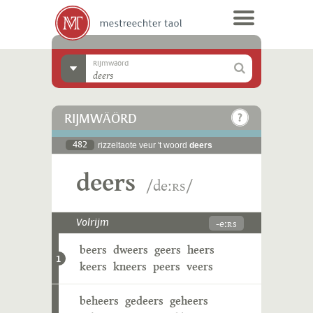
Rijmwäörd
RIJMWÄÖRD
482
rizzeltaote veur 't woord
deers
deers
/deːʀs/
-eːʀs
Volrijm
beers
dweers
geers
heers
1
keers
kneers
peers
veers
beheers
gedeers
geheers