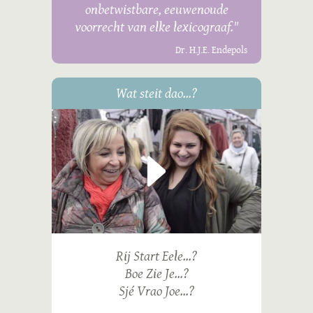
onbetwistbare, eeuwenoude
voorrecht van elke lexicograaf."
Dr. H.J.E. Endepols
Wat steit dao...?
Rij Start Eele...?
Boe Zie Je...?
Sjé Vrao Joe...?