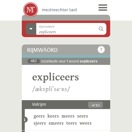
Rijmwäörd
RIJMWÄÖRD
482
rizzeltaote veur 't woord
expliceers
expliceers
/ækspliˈseˑʀs/
-eˑʀs
Volrijm
geers
keers
meers
seers
1
sjeers
smeers
teers
weers