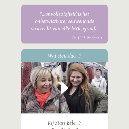
"...onvolledigheid is het
onbetwistbare, eeuwenoude
voorrecht van elke lexicograaf."
Dr. H.J.E. Endepols
Wat steit dao...?
Rij Start Eele...?