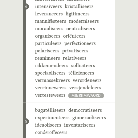
intensiveers
kristalliseers
4
leveranceers
ligitimeers
mannifèsteers
moderniseers
moraoliseers
neutraliseers
organiseers
oriënteers
particuleers
perfectioneers
polariseers
privatiseers
reanimeers
relativeers
rikkemendeers
solliciteers
speciaoliseers
tèllefoneers
vermassekreers
verordeneers
verrinneweers
versjendeleers
vertesteweers
MIE RIJMWÄÖRD
bagatèlliseers
democratiseers
experimenteers
ginneraoliseers
5
ideaoliseers
inventariseers
oonderoffeceers