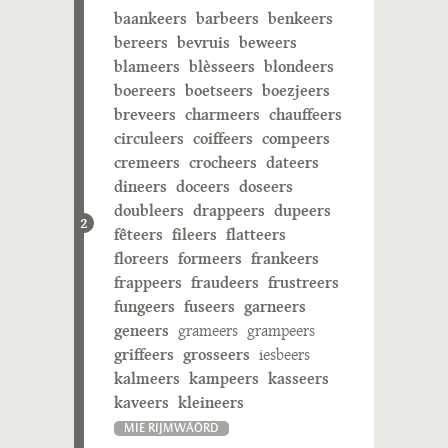
baankeers
barbeers
benkeers
bereers
bevruis
beweers
blameers
blèsseers
blondeers
boereers
boetseers
boezjeers
breveers
charmeers
chauffeers
circuleers
coiffeers
compeers
cremeers
crocheers
dateers
dineers
doceers
doseers
doubleers
drappeers
dupeers
2
fêteers
fileers
flatteers
floreers
formeers
frankeers
frappeers
fraudeers
frustreers
fungeers
fuseers
garneers
geneers
grameers
grampeers
griffeers
grosseers
iesbeers
kalmeers
kampeers
kasseers
kaveers
kleineers
MIE RIJMWÄÖRD