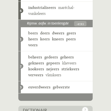
industrialiseers
maréchal-
6
vunkeleers
-eːʀs
Rijmw. aofw. in toenlengde
beers
deers
dweers
geers
heers
keers
kneers
peers
1
veers
beheers
gedeers
geheers
gekneers
gepeers
klieveers
2
kookeers
nejeers
striekeers
verveers
vleiskeers
euverdweers
gebeerste
3
DICTIONAIR