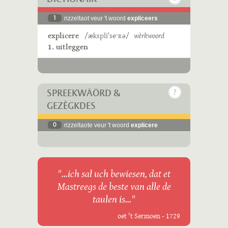
1
rizzeltaot veur 't woord
expliceers
explicere
/ækspliˈseˑʀə/
wèrkwoord
1. uitleggen
SPREEKWÄÖRD &
GEZÈGKDES
0
rizzeltaote veur 't woord
explicere
"...ich sal uch bewiesen, dat et
Mastreegs de beste van alle de
taulen is..."
oet 't Sermoen - 1729