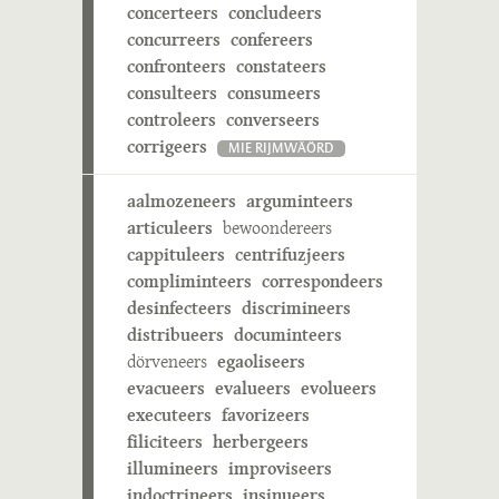
concerteers
concludeers
concurreers
confereers
confronteers
constateers
consulteers
consumeers
controleers
converseers
corrigeers
MIE RIJMWÄÖRD
aalmozeneers
arguminteers
articuleers
bewoondereers
cappituleers
centrifuzjeers
compliminteers
correspondeers
desinfecteers
discrimineers
distribueers
documinteers
dörveneers
egaoliseers
evacueers
evalueers
evolueers
executeers
favorizeers
filiciteers
herbergeers
illumineers
improviseers
indoctrineers
insinueers