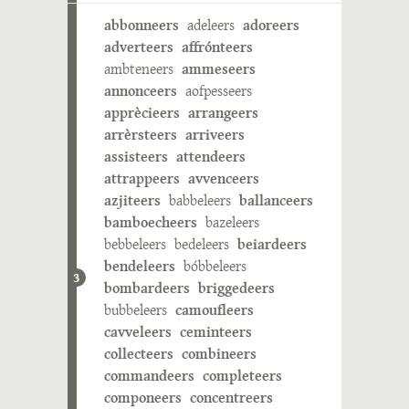
abbonneers
adeleers
adoreers
adverteers
affrónteers
ambteneers
ammeseers
annonceers
aofpesseers
apprècieers
arrangeers
arrèrsteers
arriveers
assisteers
attendeers
attrappeers
avvenceers
azjiteers
babbeleers
ballanceers
bamboecheers
bazeleers
bebbeleers
bedeleers
beiardeers
bendeleers
bóbbeleers
3
bombardeers
briggedeers
bubbeleers
camoufleers
cavveleers
ceminteers
collecteers
combineers
commandeers
completeers
componeers
concentreers