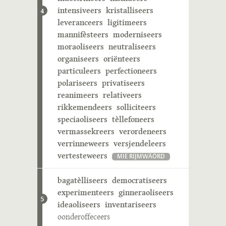
intensiveers
kristalliseers
4
leveranceers
ligitimeers
mannifèsteers
moderniseers
moraoliseers
neutraliseers
organiseers
oriënteers
particuleers
perfectioneers
polariseers
privatiseers
reanimeers
relativeers
rikkemendeers
solliciteers
speciaoliseers
tèllefoneers
vermassekreers
verordeneers
verrinneweers
versjendeleers
vertesteweers
MIE RIJMWÄÖRD
bagatèlliseers
democratiseers
experimenteers
ginneraoliseers
5
ideaoliseers
inventariseers
oonderoffeceers