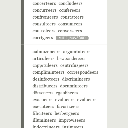
concerteers
concludeers
concurreers
confereers
confronteers
constateers
consulteers
consumeers
controleers
converseers
corrigeers
MIE RIJMWÄÖRD
aalmozeneers
arguminteers
articuleers
bewoondereers
cappituleers
centrifuzjeers
compliminteers
correspondeers
desinfecteers
discrimineers
distribueers
documinteers
dörveneers
egaoliseers
evacueers
evalueers
evolueers
executeers
favorizeers
filiciteers
herbergeers
illumineers
improviseers
indoctrineers
insinueers