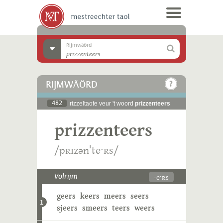
Rijmwäörd
RIJMWÄÖRD
482
rizzeltaote veur 't woord
prizzenteers
prizzenteers
/pʀɪzənˈteˑʀs/
-eˑʀs
Volrijm
geers
keers
meers
seers
1
sjeers
smeers
teers
weers