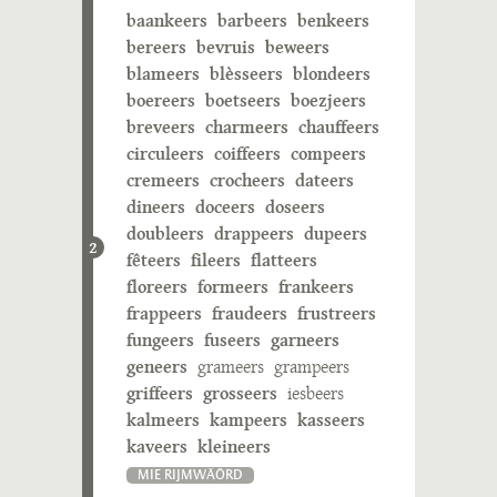
baankeers
barbeers
benkeers
bereers
bevruis
beweers
blameers
blèsseers
blondeers
boereers
boetseers
boezjeers
breveers
charmeers
chauffeers
circuleers
coiffeers
compeers
cremeers
crocheers
dateers
dineers
doceers
doseers
doubleers
drappeers
dupeers
2
fêteers
fileers
flatteers
floreers
formeers
frankeers
frappeers
fraudeers
frustreers
fungeers
fuseers
garneers
geneers
grameers
grampeers
griffeers
grosseers
iesbeers
kalmeers
kampeers
kasseers
kaveers
kleineers
MIE RIJMWÄÖRD