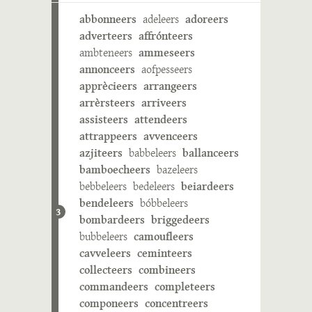
abbonneers
adeleers
adoreers
adverteers
affrónteers
ambteneers
ammeseers
annonceers
aofpesseers
apprècieers
arrangeers
arrèrsteers
arriveers
assisteers
attendeers
attrappeers
avvenceers
azjiteers
babbeleers
ballanceers
bamboecheers
bazeleers
bebbeleers
bedeleers
beiardeers
bendeleers
bóbbeleers
3
bombardeers
briggedeers
bubbeleers
camoufleers
cavveleers
ceminteers
collecteers
combineers
commandeers
completeers
componeers
concentreers