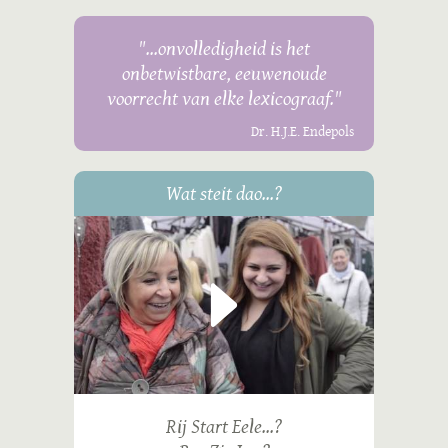
"...onvolledigheid is het
onbetwistbare, eeuwenoude
voorrecht van elke lexicograaf."
Dr. H.J.E. Endepols
Wat steit dao...?
Rij Start Eele...?