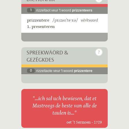
1
rizzeltaot veur 't woord
prizzenteers
prizzentere
/pʀɪzənˈteˑʀə/
wèrkwoord
1. presenteren
SPREEKWÄÖRD &
GEZÈGKDES
0
rizzeltaote veur 't woord
prizzentere
"...ich sal uch bewiesen, dat et
Mastreegs de beste van alle de
taulen is..."
oet 't Sermoen - 1729