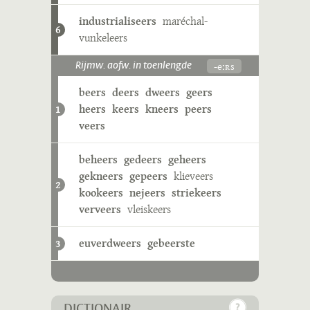
industrialiseers
maréchal-
6
vunkeleers
-eːʀs
Rijmw. aofw. in toenlengde
beers
deers
dweers
geers
heers
keers
kneers
peers
1
veers
beheers
gedeers
geheers
gekneers
gepeers
klieveers
2
kookeers
nejeers
striekeers
verveers
vleiskeers
euverdweers
gebeerste
3
DICTIONAIR