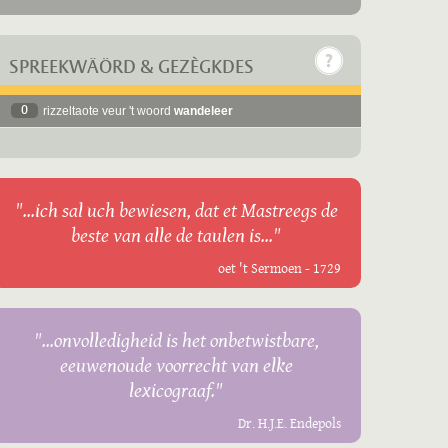
SPREEKWÄÖRD & GEZÈGKDES
0
rizzeltaote veur 't woord
wandeleer
"...ich sal uch bewiesen, dat et Mastreegs de
beste van alle de taulen is..."
oet 't Sermoen - 1729
"...onvolledigheid is het onbetwistbare,
eeuwenoude voorrecht van elke
lexicograaf."
Dr. H.J.E. Endepols