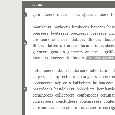
Volrijm
geers
keers
meers
seers
sjeers
smeers
te
1
baankeers
barbeers
benkeers
bereers
bev
boereers
boetseers
boezjeers
breveers
cha
cremeers
crocheers
dateers
dineers
docee
2
fileers
flatteers
floreers
formeers
frankeer
garneers
geneers
grameers
grampeers
griffe
kasseers
kaveers
kleineers
MIE RIJMWÄÖRD
abbonneers
adeleers
adoreers
adverteers
a
aofpesseers
apprècieers
arrangeers
arrèrste
avvenceers
azjiteers
babbeleers
ballanceers
beiardeers
bendeleers
bóbbeleers
bombarde
3
ceminteers
collecteers
combineers
comman
concerteers
concludeers
concurreers
confe
consumeers
controleers
converseers
corrig