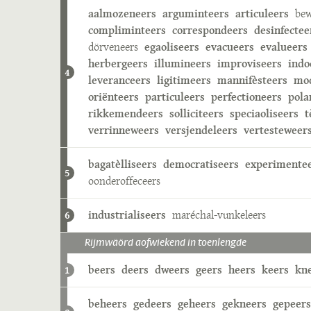
aalmozeneers
arguminteers
articuleers
bew
compliminteers
correspondeers
desinfectee
dörveneers
egaoliseers
evacueers
evalueers
herbergeers
illumineers
improviseers
indo
4
leveranceers
ligitimeers
mannifèsteers
mod
oriënteers
particuleers
perfectioneers
pola
rikkemendeers
solliciteers
speciaoliseers
t
verrinneweers
versjendeleers
vertesteweer
bagatèlliseers
democratiseers
experimente
5
oonderoffeceers
industrialiseers
maréchal-vunkeleers
6
Rijmwäörd aofwiekend in toenlengde
beers
deers
dweers
geers
heers
keers
kn
1
beheers
gedeers
geheers
gekneers
gepeers