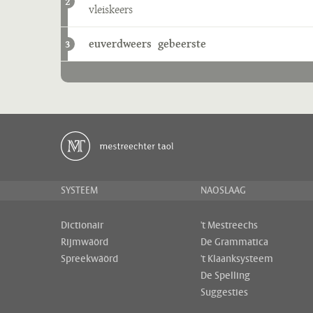
2
vleiskeers
euverdweers
gebeerste
3
SYSTEEM
NAOSLAAG
Dictionair
't Mestreechs
Rijmwäörd
De Grammatica
Spreekwäörd
't Klaanksysteem
De Spelling
Suggesties