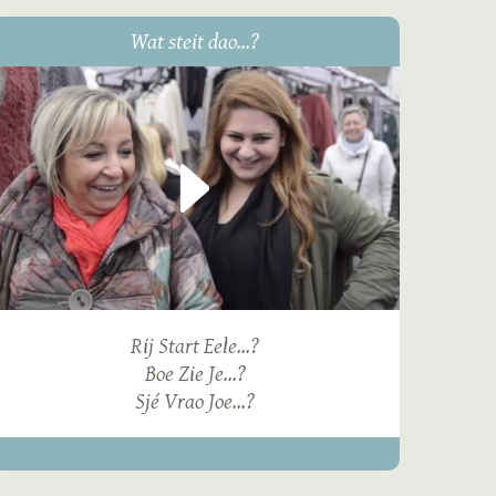
Wat steit dao...?
Rij Start Eele...?
Boe Zie Je...?
Sjé Vrao Joe...?