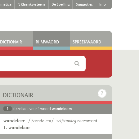
matica
't Klaanksysteem
De Spelling
Suggesties
Info
DICTIONAIR
RIJMWÄÖRD
SPREEKWÄÖRD
DICTIONAIR
1
rizzeltaot veur 't woord
wandeleers
wandeleer
/ˈβɑːndəleˑʀ/
zelfstandeg naomwoord
1. wandelaar