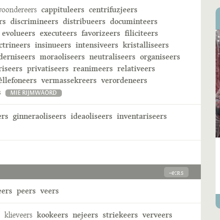
oondereers
cappituleers
centrifuzjeers
rs
discrimineers
distribueers
documinteers
evolueers
executeers
favorizeers
filiciteers
ctrineers
insinueers
intensiveers
kristalliseers
erniseers
moraoliseers
neutraliseers
organiseers
riseers
privatiseers
reanimeers
relativeers
èllefoneers
vermassekreers
verordeneers
s
MIE RIJMWÄÖRD
ers
ginneraoliseers
ideaoliseers
inventariseers
-eːʀs
eers
peers
veers
klieveers
kookeers
nejeers
striekeers
verveers