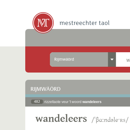
Rijmwäörd
RIJMWÄÖRD
482
rizzeltaote veur 't woord
wandeleers
wandeleers
/ˈβɑːndəleˑʀs/