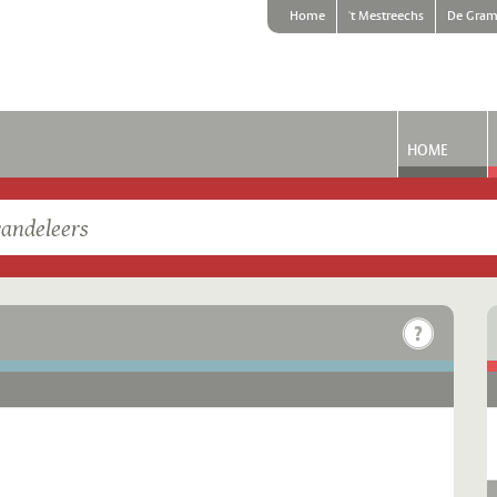
Home
't Mestreechs
De Gram
HOME