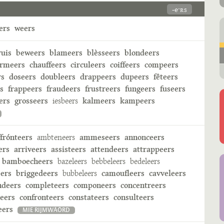
-eˑʀs
ers
weers
ruis
beweers
blameers
blèsseers
blondeers
rmeers
chauffeers
circuleers
coiffeers
compeers
rs
doseers
doubleers
drappeers
dupeers
fêteers
s
frappeers
fraudeers
frustreers
fungeers
fuseers
ers
grosseers
iesbeers
kalmeers
kampeers
ffrónteers
ambteneers
ammeseers
annonceers
ers
arriveers
assisteers
attendeers
attrappeers
bamboecheers
bazeleers
bebbeleers
bedeleers
ers
briggedeers
bubbeleers
camoufleers
cavveleers
deers
completeers
componeers
concentreers
reers
confronteers
constateers
consulteers
eers
MIE RIJMWÄÖRD