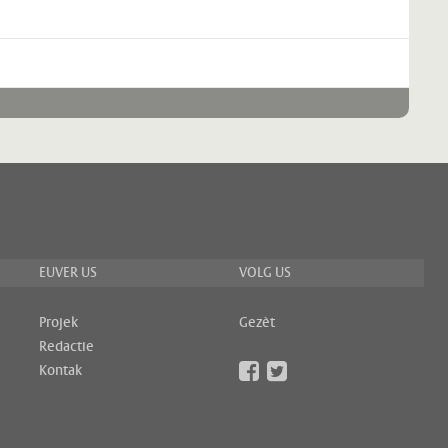
EUVER US
VOLG US
Projek
Gezèt
Redactie
Kontak