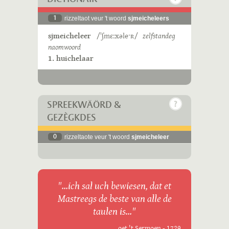
1
rizzeltaot veur 't woord
sjmeicheleers
sjmeicheleer
/ˈʃmɛːxəleˑʀ/
zelfstandeg
naomwoord
1. huichelaar
SPREEKWÄÖRD &
GEZÈGKDES
0
rizzeltaote veur 't woord
sjmeicheleer
"...ich sal uch bewiesen, dat et
Mastreegs de beste van alle de
taulen is..."
oet 't Sermoen - 1729