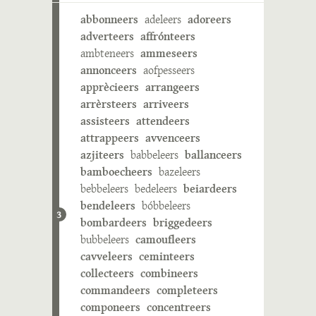
abbonneers
adeleers
adoreers
adverteers
affrónteers
ambteneers
ammeseers
annonceers
aofpesseers
apprècieers
arrangeers
arrèrsteers
arriveers
assisteers
attendeers
attrappeers
avvenceers
azjiteers
babbeleers
ballanceers
bamboecheers
bazeleers
bebbeleers
bedeleers
beiardeers
bendeleers
bóbbeleers
3
bombardeers
briggedeers
bubbeleers
camoufleers
cavveleers
ceminteers
collecteers
combineers
commandeers
completeers
componeers
concentreers