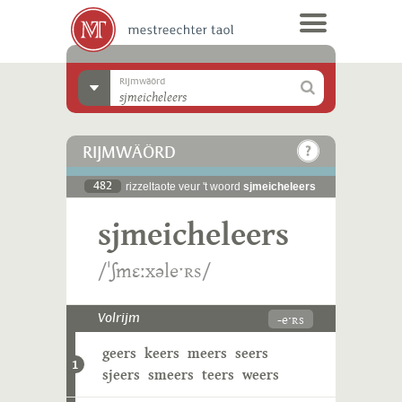
Rijmwäörd
RIJMWÄÖRD
482
rizzeltaote veur 't woord
sjmeicheleers
sjmeicheleers
/ˈʃmɛːxəleˑʀs/
-eˑʀs
Volrijm
geers
keers
meers
seers
1
sjeers
smeers
teers
weers