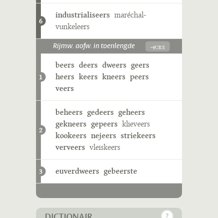
industrialiseers
maréchal-
6
vunkeleers
-eːʀs
Rijmw. aofw. in toenlengde
beers
deers
dweers
geers
heers
keers
kneers
peers
1
veers
beheers
gedeers
geheers
gekneers
gepeers
klieveers
2
kookeers
nejeers
striekeers
verveers
vleiskeers
euverdweers
gebeerste
3
DICTIONAIR