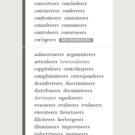
concerteers
concludeers
concurreers
confereers
confronteers
constateers
consulteers
consumeers
controleers
converseers
corrigeers
MIE RIJMWÄÖRD
aalmozeneers
arguminteers
articuleers
bewoondereers
cappituleers
centrifuzjeers
compliminteers
correspondeers
desinfecteers
discrimineers
distribueers
documinteers
dörveneers
egaoliseers
evacueers
evalueers
evolueers
executeers
favorizeers
filiciteers
herbergeers
illumineers
improviseers
indoctrineers
insinueers