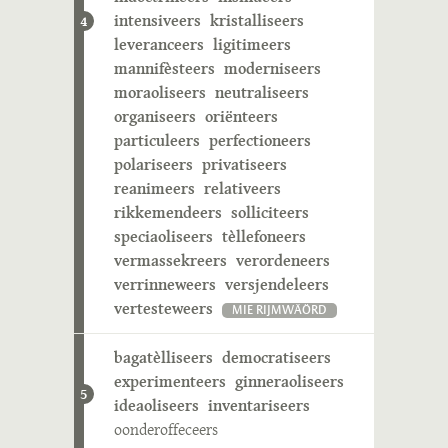
intensiveers
kristalliseers
4
leveranceers
ligitimeers
mannifèsteers
moderniseers
moraoliseers
neutraliseers
organiseers
oriënteers
particuleers
perfectioneers
polariseers
privatiseers
reanimeers
relativeers
rikkemendeers
solliciteers
speciaoliseers
tèllefoneers
vermassekreers
verordeneers
verrinneweers
versjendeleers
vertesteweers
MIE RIJMWÄÖRD
bagatèlliseers
democratiseers
experimenteers
ginneraoliseers
5
ideaoliseers
inventariseers
oonderoffeceers