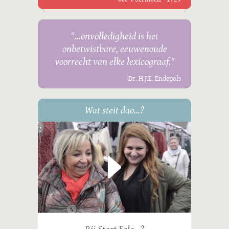
"...onvolledigheid is het
onbetwistbare, eeuwenoude
voorrecht van elke lexicograaf."
Dr. H.J.E. Endepols
Wat steit dao...?