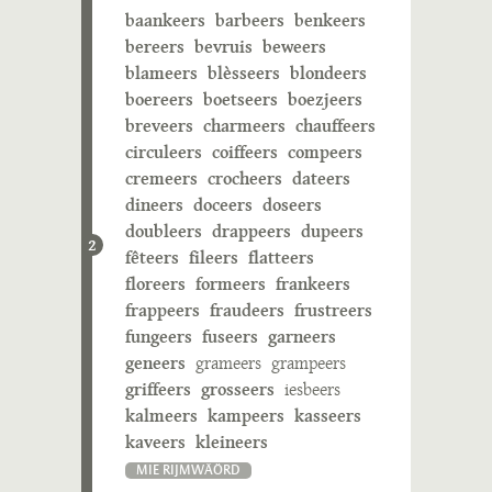
baankeers
barbeers
benkeers
bereers
bevruis
beweers
blameers
blèsseers
blondeers
boereers
boetseers
boezjeers
breveers
charmeers
chauffeers
circuleers
coiffeers
compeers
cremeers
crocheers
dateers
dineers
doceers
doseers
doubleers
drappeers
dupeers
2
fêteers
fileers
flatteers
floreers
formeers
frankeers
frappeers
fraudeers
frustreers
fungeers
fuseers
garneers
geneers
grameers
grampeers
griffeers
grosseers
iesbeers
kalmeers
kampeers
kasseers
kaveers
kleineers
MIE RIJMWÄÖRD