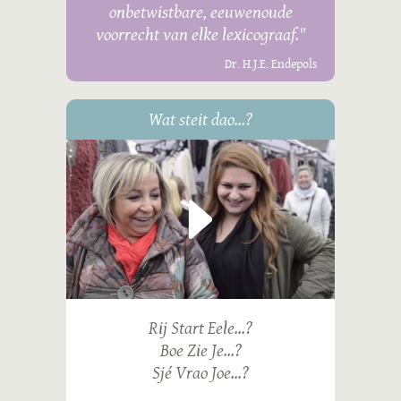
onbetwistbare, eeuwenoude
voorrecht van elke lexicograaf."
Dr. H.J.E. Endepols
Wat steit dao...?
Rij Start Eele...?
Boe Zie Je...?
Sjé Vrao Joe...?