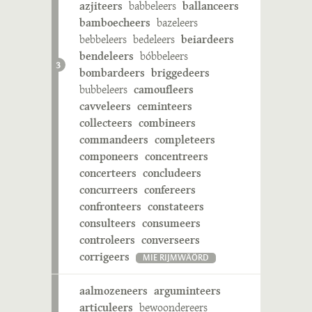
azjiteers
babbeleers
ballanceers
bamboecheers
bazeleers
bebbeleers
bedeleers
beiardeers
bendeleers
bóbbeleers
3
bombardeers
briggedeers
bubbeleers
camoufleers
cavveleers
ceminteers
collecteers
combineers
commandeers
completeers
componeers
concentreers
concerteers
concludeers
concurreers
confereers
confronteers
constateers
consulteers
consumeers
controleers
converseers
corrigeers
MIE RIJMWÄÖRD
aalmozeneers
arguminteers
articuleers
bewoondereers