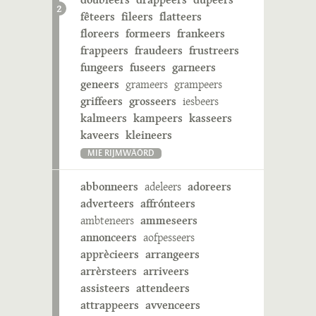
2
fêteers
fileers
flatteers
floreers
formeers
frankeers
frappeers
fraudeers
frustreers
fungeers
fuseers
garneers
geneers
grameers
grampeers
griffeers
grosseers
iesbeers
kalmeers
kampeers
kasseers
kaveers
kleineers
MIE RIJMWÄÖRD
abbonneers
adeleers
adoreers
adverteers
affrónteers
ambteneers
ammeseers
annonceers
aofpesseers
apprècieers
arrangeers
arrèrsteers
arriveers
assisteers
attendeers
attrappeers
avvenceers