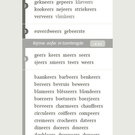
gekneers
gepeers
klieveers
2
kookeers
nejeers
striekeers
verveers
vleiskeers
euverdweers
gebeerste
3
-eˑʀs
Rijmw. aofw. in toenlengde
geers
keers
meers
seers
1
sjeers
smeers
teers
weers
baankeers
barbeers
benkeers
bereers
bevruis
beweers
blameers
blèsseers
blondeers
boereers
boetseers
boezjeers
breveers
charmeers
chauffeers
circuleers
coiffeers
compeers
cremeers
crocheers
dateers
dineers
doceers
doseers
doubleers
drappeers
dupeers