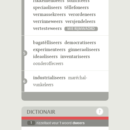
rikkemendeers
solliciteers
speciaoliseers
tèllefoneers
vermassekreers
verordeneers
verrinneweers
versjendeleers
vertesteweers
MIE RIJMWÄÖRD
bagatèlliseers
democratiseers
experimenteers
ginneraoliseers
5
ideaoliseers
inventariseers
oonderoffeceers
industrialiseers
maréchal-
6
vunkeleers
DICTIONAIR
1
rizzeltaot veur 't woord
dweers