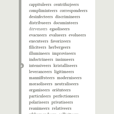
cappituleers
centrifuzjeers
compliminteers
correspondeers
desinfecteers
discrimineers
distribueers
documinteers
dörveneers
egaoliseers
evacueers
evalueers
evolueers
executeers
favorizeers
filiciteers
herbergeers
illumineers
improviseers
indoctrineers
insinueers
intensiveers
kristalliseers
4
leveranceers
ligitimeers
mannifèsteers
moderniseers
moraoliseers
neutraliseers
organiseers
oriënteers
particuleers
perfectioneers
polariseers
privatiseers
reanimeers
relativeers