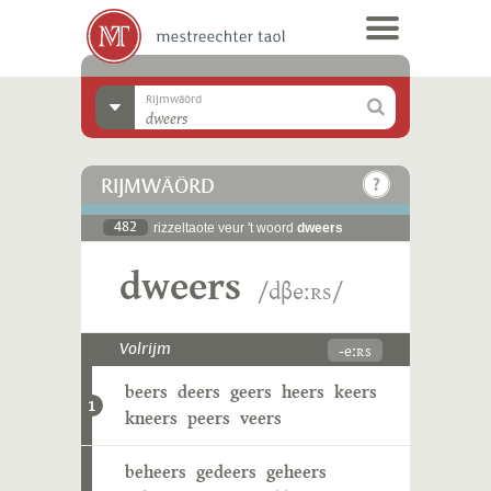
Rijmwäörd
RIJMWÄÖRD
482
rizzeltaote veur 't woord
dweers
dweers
/dβeːʀs/
-eːʀs
Volrijm
beers
deers
geers
heers
keers
1
kneers
peers
veers
beheers
gedeers
geheers