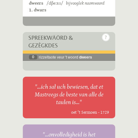
dweers
/dβeːʀs/
bijvooglek naomwoord
1. dwars
SPREEKWÄÖRD &
GEZÈGKDES
0
rizzeltaote veur 't woord
dweers
"...ich sal uch bewiesen, dat et
Mastreegs de beste van alle de
taulen is..."
oet 't Sermoen - 1729
"...onvolledigheid is het