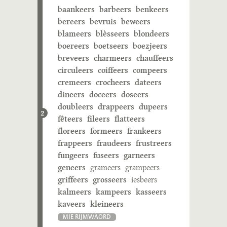
baankeers
barbeers
benkeers
bereers
bevruis
beweers
blameers
blèsseers
blondeers
boereers
boetseers
boezjeers
breveers
charmeers
chauffeers
circuleers
coiffeers
compeers
cremeers
crocheers
dateers
dineers
doceers
doseers
doubleers
drappeers
dupeers
2
fêteers
fileers
flatteers
floreers
formeers
frankeers
frappeers
fraudeers
frustreers
fungeers
fuseers
garneers
geneers
grameers
grampeers
griffeers
grosseers
iesbeers
kalmeers
kampeers
kasseers
kaveers
kleineers
MIE RIJMWÄÖRD