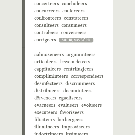
concerteers
concludeers
concurreers
confereers
confronteers
constateers
consulteers
consumeers
controleers
converseers
corrigeers
MIE RIJMWÄÖRD
aalmozeneers
arguminteers
articuleers
bewoondereers
cappituleers
centrifuzjeers
compliminteers
correspondeers
desinfecteers
discrimineers
distribueers
documinteers
dörveneers
egaoliseers
evacueers
evalueers
evolueers
executeers
favorizeers
filiciteers
herbergeers
illumineers
improviseers
indoctrineers
insinueers