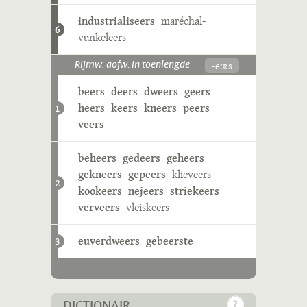
industrialiseers
maréchal-
6
vunkeleers
-eːʀs
Rijmw. aofw. in toenlengde
beers
deers
dweers
geers
heers
keers
kneers
peers
1
veers
beheers
gedeers
geheers
gekneers
gepeers
klieveers
2
kookeers
nejeers
striekeers
verveers
vleiskeers
euverdweers
gebeerste
3
DICTIONAIR