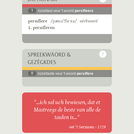
1
rizzeltaot veur 't woord
persifleers
persiflere
/pæʀsiˈfleˑʀə/
wèrkwoord
1. persifleren
SPREEKWÄÖRD &
GEZÈGKDES
0
rizzeltaote veur 't woord
persiflere
"...ich sal uch bewiesen, dat et
Mastreegs de beste van alle de
taulen is..."
oet 't Sermoen - 1729