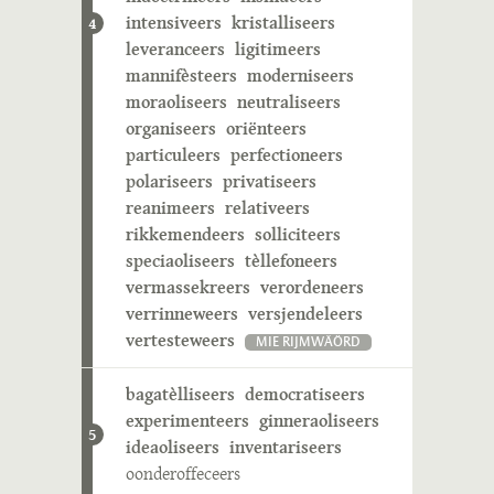
intensiveers
kristalliseers
4
leveranceers
ligitimeers
mannifèsteers
moderniseers
moraoliseers
neutraliseers
organiseers
oriënteers
particuleers
perfectioneers
polariseers
privatiseers
reanimeers
relativeers
rikkemendeers
solliciteers
speciaoliseers
tèllefoneers
vermassekreers
verordeneers
verrinneweers
versjendeleers
vertesteweers
MIE RIJMWÄÖRD
bagatèlliseers
democratiseers
experimenteers
ginneraoliseers
5
ideaoliseers
inventariseers
oonderoffeceers