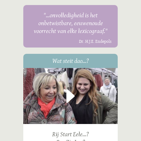
"...onvolledigheid is het
onbetwistbare, eeuwenoude
voorrecht van elke lexicograaf."
Dr. H.J.E. Endepols
Wat steit dao...?
Rij Start Eele...?