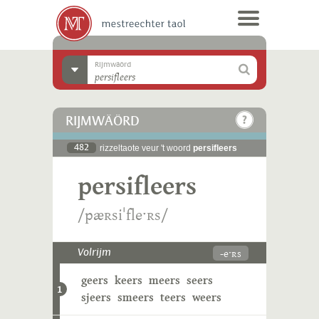
Rijmwäörd
RIJMWÄÖRD
482
rizzeltaote veur 't woord
persifleers
persifleers
/pæʀsiˈfleˑʀs/
-eˑʀs
Volrijm
geers
keers
meers
seers
1
sjeers
smeers
teers
weers