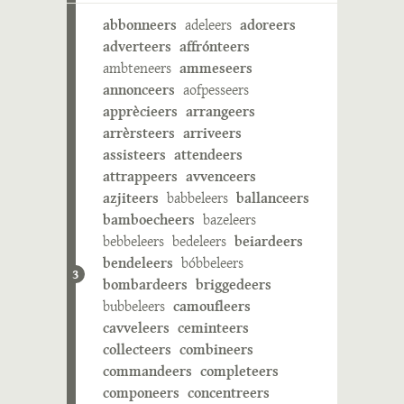
abbonneers
adeleers
adoreers
adverteers
affrónteers
ambteneers
ammeseers
annonceers
aofpesseers
apprècieers
arrangeers
arrèrsteers
arriveers
assisteers
attendeers
attrappeers
avvenceers
azjiteers
babbeleers
ballanceers
bamboecheers
bazeleers
bebbeleers
bedeleers
beiardeers
bendeleers
bóbbeleers
3
bombardeers
briggedeers
bubbeleers
camoufleers
cavveleers
ceminteers
collecteers
combineers
commandeers
completeers
componeers
concentreers