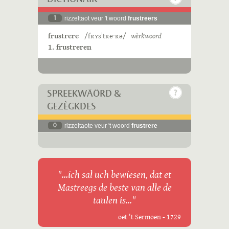
1
rizzeltaot veur 't woord
frustreers
frustrere
/fʀʏsˈtʀeˑʀə/
wèrkwoord
1. frustreren
SPREEKWÄÖRD &
GEZÈGKDES
0
rizzeltaote veur 't woord
frustrere
"...ich sal uch bewiesen, dat et
Mastreegs de beste van alle de
taulen is..."
oet 't Sermoen - 1729