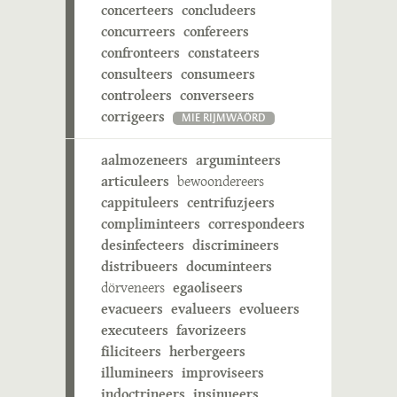
concerteers
concludeers
concurreers
confereers
confronteers
constateers
consulteers
consumeers
controleers
converseers
corrigeers
MIE RIJMWÄÖRD
aalmozeneers
arguminteers
articuleers
bewoondereers
cappituleers
centrifuzjeers
compliminteers
correspondeers
desinfecteers
discrimineers
distribueers
documinteers
dörveneers
egaoliseers
evacueers
evalueers
evolueers
executeers
favorizeers
filiciteers
herbergeers
illumineers
improviseers
indoctrineers
insinueers