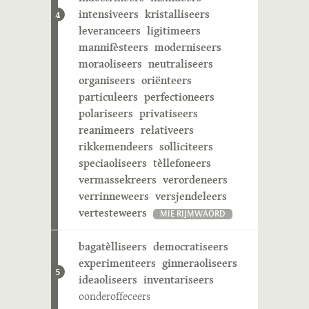
intensiveers
kristalliseers
4
leveranceers
ligitimeers
mannifèsteers
moderniseers
moraoliseers
neutraliseers
organiseers
oriënteers
particuleers
perfectioneers
polariseers
privatiseers
reanimeers
relativeers
rikkemendeers
solliciteers
speciaoliseers
tèllefoneers
vermassekreers
verordeneers
verrinneweers
versjendeleers
vertesteweers
MIE RIJMWÄÖRD
bagatèlliseers
democratiseers
experimenteers
ginneraoliseers
5
ideaoliseers
inventariseers
oonderoffeceers