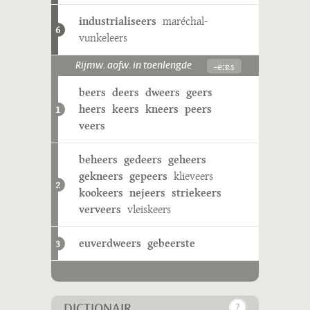
industrialiseers
maréchal-
6
vunkeleers
-eːʀs
Rijmw. aofw. in toenlengde
beers
deers
dweers
geers
heers
keers
kneers
peers
1
veers
beheers
gedeers
geheers
gekneers
gepeers
klieveers
2
kookeers
nejeers
striekeers
verveers
vleiskeers
euverdweers
gebeerste
3
DICTIONAIR