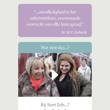
"...onvolledigheid is het
onbetwistbare, eeuwenoude
voorrecht van elke lexicograaf."
Dr. H.J.E. Endepols
Wat steit dao...?
Rij Start Eele...?