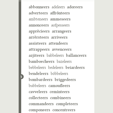
abbonneers
adeleers
adoreers
adverteers
affrónteers
ambteneers
ammeseers
annonceers
aofpesseers
apprècieers
arrangeers
arrèrsteers
arriveers
assisteers
attendeers
attrappeers
avvenceers
azjiteers
babbeleers
ballanceers
bamboecheers
bazeleers
bebbeleers
bedeleers
beiardeers
bendeleers
bóbbeleers
3
bombardeers
briggedeers
bubbeleers
camoufleers
cavveleers
ceminteers
collecteers
combineers
commandeers
completeers
componeers
concentreers