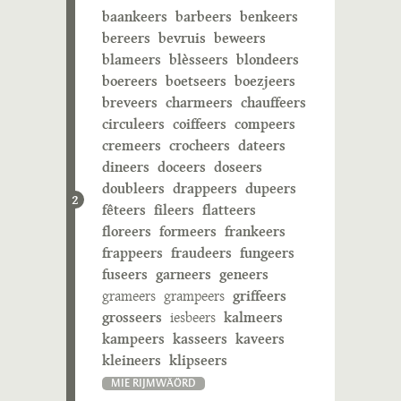
baankeers
barbeers
benkeers
bereers
bevruis
beweers
blameers
blèsseers
blondeers
boereers
boetseers
boezjeers
breveers
charmeers
chauffeers
circuleers
coiffeers
compeers
cremeers
crocheers
dateers
dineers
doceers
doseers
doubleers
drappeers
dupeers
2
fêteers
fileers
flatteers
floreers
formeers
frankeers
frappeers
fraudeers
fungeers
fuseers
garneers
geneers
grameers
grampeers
griffeers
grosseers
iesbeers
kalmeers
kampeers
kasseers
kaveers
kleineers
klipseers
MIE RIJMWÄÖRD