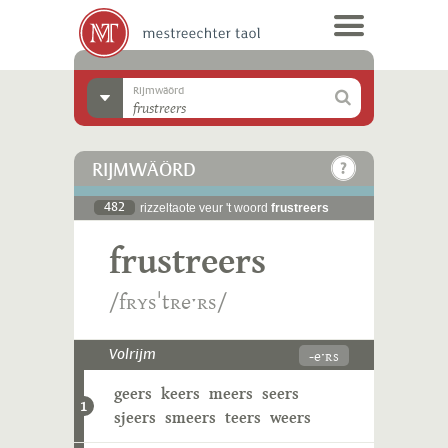
Rijmwäörd
RIJMWÄÖRD
482
rizzeltaote veur 't woord
frustreers
frustreers
/fʀʏsˈtʀeˑʀs/
-eˑʀs
Volrijm
geers
keers
meers
seers
1
sjeers
smeers
teers
weers