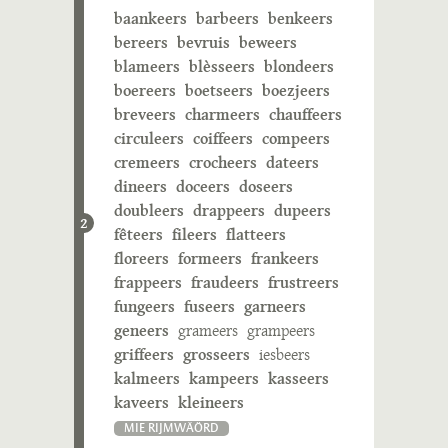
baankeers
barbeers
benkeers
bereers
bevruis
beweers
blameers
blèsseers
blondeers
boereers
boetseers
boezjeers
breveers
charmeers
chauffeers
circuleers
coiffeers
compeers
cremeers
crocheers
dateers
dineers
doceers
doseers
doubleers
drappeers
dupeers
2
fêteers
fileers
flatteers
floreers
formeers
frankeers
frappeers
fraudeers
frustreers
fungeers
fuseers
garneers
geneers
grameers
grampeers
griffeers
grosseers
iesbeers
kalmeers
kampeers
kasseers
kaveers
kleineers
MIE RIJMWÄÖRD