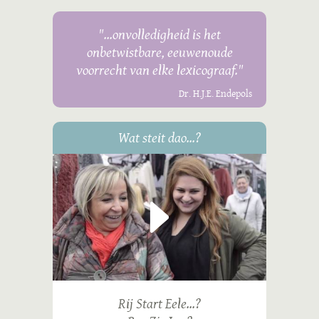
"...onvolledigheid is het
onbetwistbare, eeuwenoude
voorrecht van elke lexicograaf."
Dr. H.J.E. Endepols
Wat steit dao...?
Rij Start Eele...?