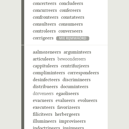
concerteers
concludeers
concurreers
confereers
confronteers
constateers
consulteers
consumeers
controleers
converseers
corrigeers
MIE RIJMWÄÖRD
aalmozeneers
arguminteers
articuleers
bewoondereers
cappituleers
centrifuzjeers
compliminteers
correspondeers
desinfecteers
discrimineers
distribueers
documinteers
dörveneers
egaoliseers
evacueers
evalueers
evolueers
executeers
favorizeers
filiciteers
herbergeers
illumineers
improviseers
indoctrineers
insinueers