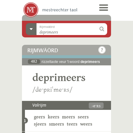
Rijmwäörd
RIJMWÄÖRD
482
rizzeltaote veur 't woord
deprimeers
deprimeers
/deˑpʀiˈmeˑʀs/
-eˑʀs
Volrijm
geers
keers
meers
seers
1
sjeers
smeers
teers
weers