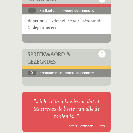
1
rizzeltaot veur 't woord
deprimeers
deprimere
/deˑpʀiˈmeˑʀə/
wèrkwoord
1. deprimeren
SPREEKWÄÖRD &
GEZÈGKDES
0
rizzeltaote veur 't woord
deprimere
"...ich sal uch bewiesen, dat et
Mastreegs de beste van alle de
taulen is..."
oet 't Sermoen - 1729