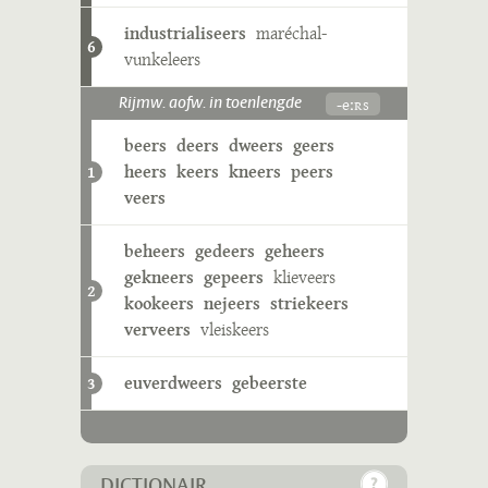
industrialiseers
maréchal-
6
vunkeleers
-eːʀs
Rijmw. aofw. in toenlengde
beers
deers
dweers
geers
heers
keers
kneers
peers
1
veers
beheers
gedeers
geheers
gekneers
gepeers
klieveers
2
kookeers
nejeers
striekeers
verveers
vleiskeers
euverdweers
gebeerste
3
DICTIONAIR