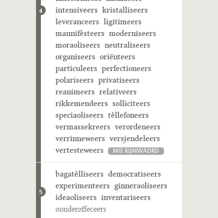
intensiveers
kristalliseers
4
leveranceers
ligitimeers
mannifèsteers
moderniseers
moraoliseers
neutraliseers
organiseers
oriënteers
particuleers
perfectioneers
polariseers
privatiseers
reanimeers
relativeers
rikkemendeers
solliciteers
speciaoliseers
tèllefoneers
vermassekreers
verordeneers
verrinneweers
versjendeleers
vertesteweers
MIE RIJMWÄÖRD
bagatèlliseers
democratiseers
experimenteers
ginneraoliseers
5
ideaoliseers
inventariseers
oonderoffeceers