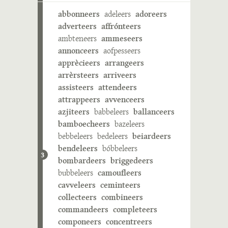
abbonneers
adeleers
adoreers
adverteers
affrónteers
ambteneers
ammeseers
annonceers
aofpesseers
apprècieers
arrangeers
arrèrsteers
arriveers
assisteers
attendeers
attrappeers
avvenceers
azjiteers
babbeleers
ballanceers
bamboecheers
bazeleers
bebbeleers
bedeleers
beiardeers
bendeleers
bóbbeleers
3
bombardeers
briggedeers
bubbeleers
camoufleers
cavveleers
ceminteers
collecteers
combineers
commandeers
completeers
componeers
concentreers