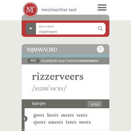
Rijmwäörd
RIJMWÄÖRD
482
rizzeltaote veur 't woord
rizzerveers
rizzerveers
/ʀɪzəʀˈveˑʀs/
-eˑʀs
Volrijm
geers
keers
meers
seers
1
sjeers
smeers
teers
weers