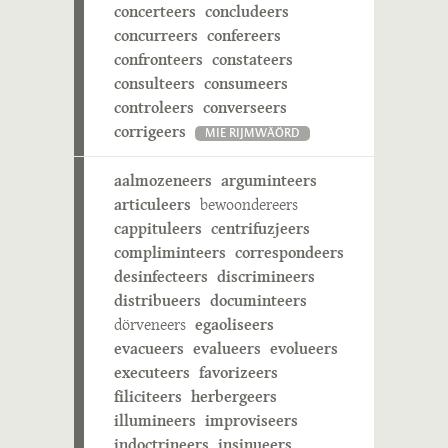
concerteers
concludeers
concurreers
confereers
confronteers
constateers
consulteers
consumeers
controleers
converseers
corrigeers
MIE RIJMWÄÖRD
aalmozeneers
arguminteers
articuleers
bewoondereers
cappituleers
centrifuzjeers
compliminteers
correspondeers
desinfecteers
discrimineers
distribueers
documinteers
dörveneers
egaoliseers
evacueers
evalueers
evolueers
executeers
favorizeers
filiciteers
herbergeers
illumineers
improviseers
indoctrineers
insinueers