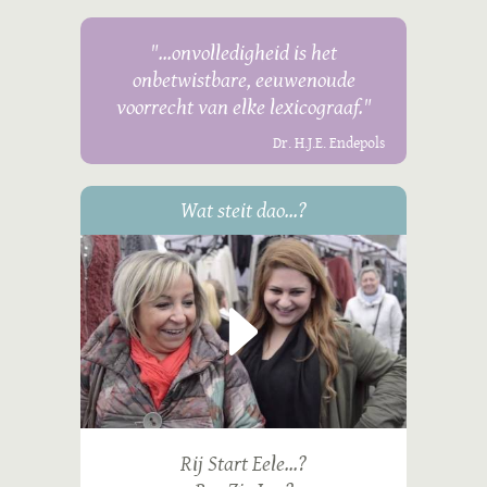
"...onvolledigheid is het
onbetwistbare, eeuwenoude
voorrecht van elke lexicograaf."
Dr. H.J.E. Endepols
Wat steit dao...?
Rij Start Eele...?