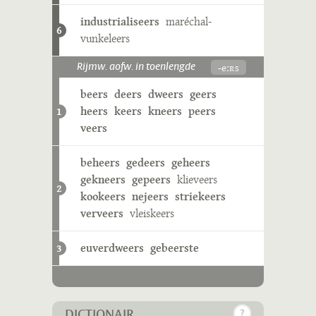
industrialiseers
maréchal-
6
vunkeleers
-eːʀs
Rijmw. aofw. in toenlengde
beers
deers
dweers
geers
heers
keers
kneers
peers
1
veers
beheers
gedeers
geheers
gekneers
gepeers
klieveers
2
kookeers
nejeers
striekeers
verveers
vleiskeers
euverdweers
gebeerste
3
DICTIONAIR