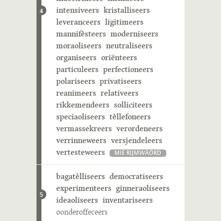
intensiveers
kristalliseers
4
leveranceers
ligitimeers
mannifèsteers
moderniseers
moraoliseers
neutraliseers
organiseers
oriënteers
particuleers
perfectioneers
polariseers
privatiseers
reanimeers
relativeers
rikkemendeers
solliciteers
speciaoliseers
tèllefoneers
vermassekreers
verordeneers
verrinneweers
versjendeleers
vertesteweers
MIE RIJMWÄÖRD
bagatèlliseers
democratiseers
experimenteers
ginneraoliseers
5
ideaoliseers
inventariseers
oonderoffeceers