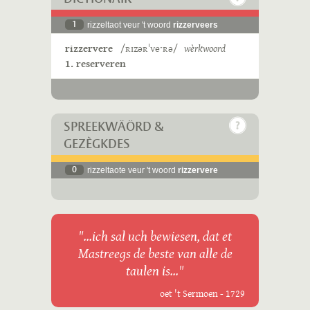
1
rizzeltaot veur 't woord
rizzerveers
rizzervere
/ʀɪzəʀˈveˑʀə/
wèrkwoord
1. reserveren
SPREEKWÄÖRD &
GEZÈGKDES
0
rizzeltaote veur 't woord
rizzervere
"...ich sal uch bewiesen, dat et
Mastreegs de beste van alle de
taulen is..."
oet 't Sermoen - 1729