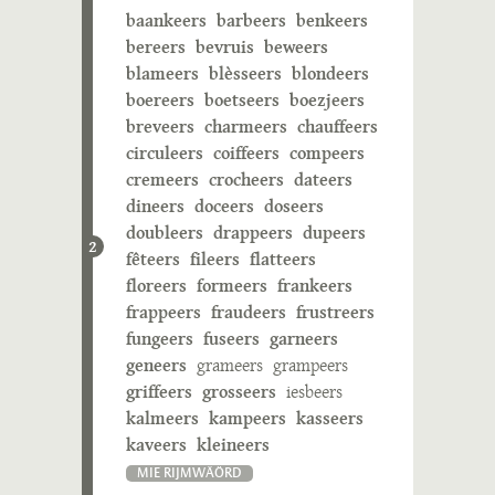
baankeers
barbeers
benkeers
bereers
bevruis
beweers
blameers
blèsseers
blondeers
boereers
boetseers
boezjeers
breveers
charmeers
chauffeers
circuleers
coiffeers
compeers
cremeers
crocheers
dateers
dineers
doceers
doseers
doubleers
drappeers
dupeers
2
fêteers
fileers
flatteers
floreers
formeers
frankeers
frappeers
fraudeers
frustreers
fungeers
fuseers
garneers
geneers
grameers
grampeers
griffeers
grosseers
iesbeers
kalmeers
kampeers
kasseers
kaveers
kleineers
MIE RIJMWÄÖRD