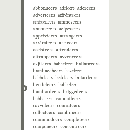
abbonneers
adeleers
adoreers
adverteers
affrónteers
ambteneers
ammeseers
annonceers
aofpesseers
apprècieers
arrangeers
arrèrsteers
arriveers
assisteers
attendeers
attrappeers
avvenceers
azjiteers
babbeleers
ballanceers
bamboecheers
bazeleers
bebbeleers
bedeleers
beiardeers
bendeleers
bóbbeleers
3
bombardeers
briggedeers
bubbeleers
camoufleers
cavveleers
ceminteers
collecteers
combineers
commandeers
completeers
componeers
concentreers