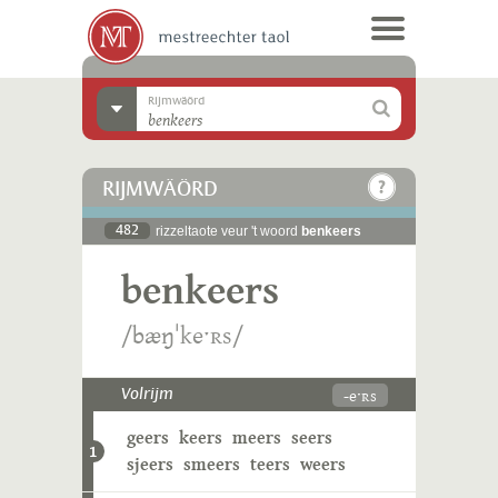
Rijmwäörd
RIJMWÄÖRD
482
rizzeltaote veur 't woord
benkeers
benkeers
/bæŋˈkeˑʀs/
-eˑʀs
Volrijm
geers
keers
meers
seers
1
sjeers
smeers
teers
weers