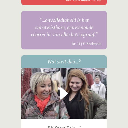
"...onvolledigheid is het
onbetwistbare, eeuwenoude
voorrecht van elke lexicograaf."
Dr. H.J.E. Endepols
Wat steit dao...?