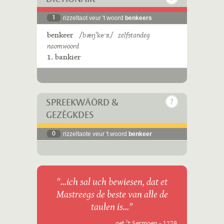
1
rizzeltaot veur 't woord
benkeers
benkeer
/bæŋˈkeˑʀ/
zelfstandeg
naomwoord
1. bankier
SPREEKWÄÖRD &
GEZÈGKDES
0
rizzeltaote veur 't woord
benkeer
"...ich sal uch bewiesen, dat et
Mastreegs de beste van alle de
taulen is..."
oet 't Sermoen - 1729