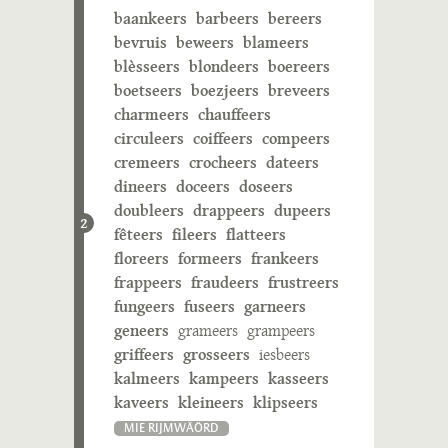
baankeers
barbeers
bereers
bevruis
beweers
blameers
blèsseers
blondeers
boereers
boetseers
boezjeers
breveers
charmeers
chauffeers
circuleers
coiffeers
compeers
cremeers
crocheers
dateers
dineers
doceers
doseers
doubleers
drappeers
dupeers
2
fêteers
fileers
flatteers
floreers
formeers
frankeers
frappeers
fraudeers
frustreers
fungeers
fuseers
garneers
geneers
grameers
grampeers
griffeers
grosseers
iesbeers
kalmeers
kampeers
kasseers
kaveers
kleineers
klipseers
MIE RIJMWÄÖRD