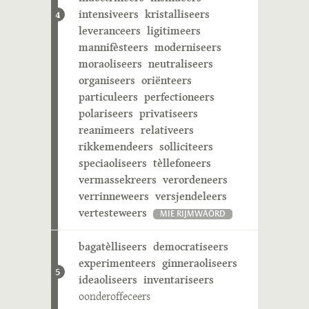
intensiveers
kristalliseers
4
leveranceers
ligitimeers
mannifèsteers
moderniseers
moraoliseers
neutraliseers
organiseers
oriënteers
particuleers
perfectioneers
polariseers
privatiseers
reanimeers
relativeers
rikkemendeers
solliciteers
speciaoliseers
tèllefoneers
vermassekreers
verordeneers
verrinneweers
versjendeleers
vertesteweers
MIE RIJMWÄÖRD
bagatèlliseers
democratiseers
experimenteers
ginneraoliseers
5
ideaoliseers
inventariseers
oonderoffeceers