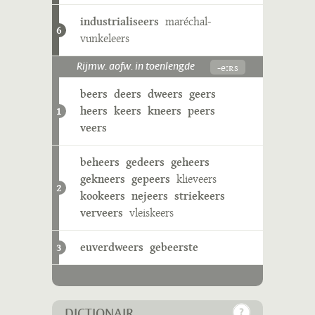
industrialiseers
maréchal-
6
vunkeleers
-eːʀs
Rijmw. aofw. in toenlengde
beers
deers
dweers
geers
heers
keers
kneers
peers
1
veers
beheers
gedeers
geheers
gekneers
gepeers
klieveers
2
kookeers
nejeers
striekeers
verveers
vleiskeers
euverdweers
gebeerste
3
DICTIONAIR