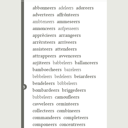
abbonneers
adeleers
adoreers
adverteers
affrónteers
ambteneers
ammeseers
annonceers
aofpesseers
apprècieers
arrangeers
arrèrsteers
arriveers
assisteers
attendeers
attrappeers
avvenceers
azjiteers
babbeleers
ballanceers
bamboecheers
bazeleers
bebbeleers
bedeleers
beiardeers
bendeleers
bóbbeleers
3
bombardeers
briggedeers
bubbeleers
camoufleers
cavveleers
ceminteers
collecteers
combineers
commandeers
completeers
componeers
concentreers