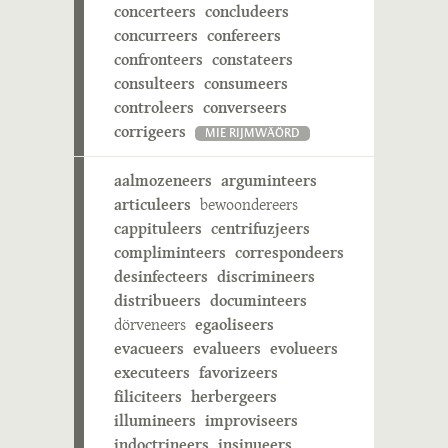
concerteers
concludeers
concurreers
confereers
confronteers
constateers
consulteers
consumeers
controleers
converseers
corrigeers
MIE RIJMWÄÖRD
aalmozeneers
arguminteers
articuleers
bewoondereers
cappituleers
centrifuzjeers
compliminteers
correspondeers
desinfecteers
discrimineers
distribueers
documinteers
dörveneers
egaoliseers
evacueers
evalueers
evolueers
executeers
favorizeers
filiciteers
herbergeers
illumineers
improviseers
indoctrineers
insinueers