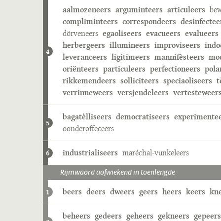
aalmozeneers
arguminteers
articuleers
bew
compliminteers
correspondeers
desinfectee
dörveneers
egaoliseers
evacueers
evalueers
herbergeers
illumineers
improviseers
indo
4
leveranceers
ligitimeers
mannifèsteers
mod
oriënteers
particuleers
perfectioneers
pola
rikkemendeers
solliciteers
speciaoliseers
t
verrinneweers
versjendeleers
vertesteweer
bagatèlliseers
democratiseers
experimente
5
oonderoffeceers
industrialiseers
maréchal-vunkeleers
6
Rijmwäörd aofwiekend in toenlengde
beers
deers
dweers
geers
heers
keers
kn
1
beheers
gedeers
geheers
gekneers
gepeers