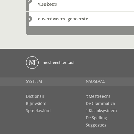
2
vleiskeers
euverdweers
gebeerste
3
SYSTEEM
NAOSLAAG
Dictionair
't Mestreechs
Rijmwäörd
De Grammatica
Spreekwäörd
't Klaanksysteem
De Spelling
Suggesties