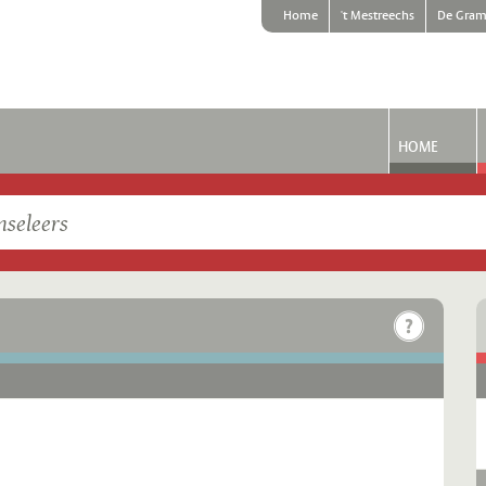
Home
't Mestreechs
De Gram
HOME