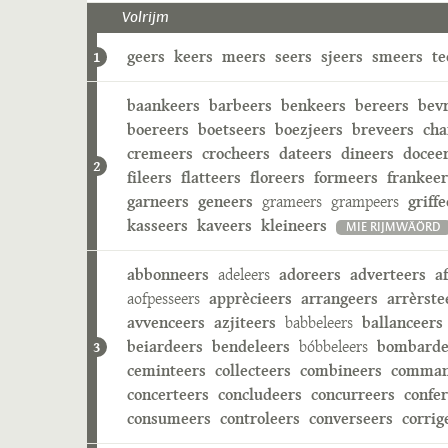
Volrijm
geers
keers
meers
seers
sjeers
smeers
te
1
baankeers
barbeers
benkeers
bereers
bev
boereers
boetseers
boezjeers
breveers
cha
cremeers
crocheers
dateers
dineers
docee
2
fileers
flatteers
floreers
formeers
frankeer
garneers
geneers
grameers
grampeers
griffe
kasseers
kaveers
kleineers
MIE RIJMWÄÖRD
abbonneers
adeleers
adoreers
adverteers
a
aofpesseers
apprècieers
arrangeers
arrèrste
avvenceers
azjiteers
babbeleers
ballanceers
beiardeers
bendeleers
bóbbeleers
bombarde
3
ceminteers
collecteers
combineers
comman
concerteers
concludeers
concurreers
confe
consumeers
controleers
converseers
corrig