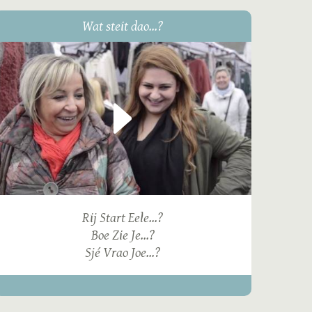
Wat steit dao...?
Rij Start Eele...?
Boe Zie Je...?
Sjé Vrao Joe...?