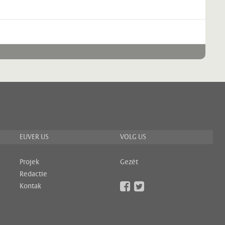
EUVER US
VOLG US
Projek
Gezèt
Redactie
Kontak