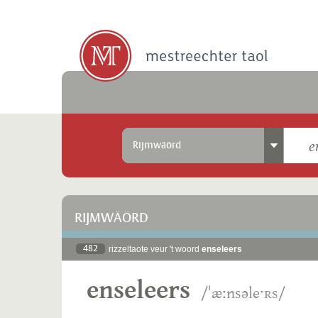
Rijmwäörd
RIJMWÄÖRD
482
rizzeltaote veur 't woord
enseleers
enseleers
/ˈæːnsəleˑʀs/