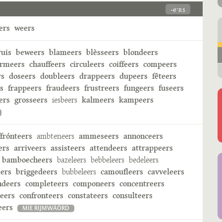
-eˑʀs
ers
weers
ruis
beweers
blameers
blèsseers
blondeers
rmeers
chauffeers
circuleers
coiffeers
compeers
rs
doseers
doubleers
drappeers
dupeers
fêteers
s
frappeers
fraudeers
frustreers
fungeers
fuseers
ers
grosseers
iesbeers
kalmeers
kampeers
ffrónteers
ambteneers
ammeseers
annonceers
ers
arriveers
assisteers
attendeers
attrappeers
bamboecheers
bazeleers
bebbeleers
bedeleers
ers
briggedeers
bubbeleers
camoufleers
cavveleers
deers
completeers
componeers
concentreers
reers
confronteers
constateers
consulteers
eers
MIE RIJMWÄÖRD