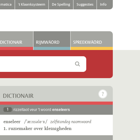
matica
't Klaanksysteem
De Spelling
Suggesties
Info
DICTIONAIR
RIJMWÄÖRD
SPREEKWÄÖRD
DICTIONAIR
1
rizzeltaot veur 't woord
enseleers
enseleer
/ˈæːnsəleˑʀ/
zelfstandeg naomwoord
1. ruziemaker over kleinigheden