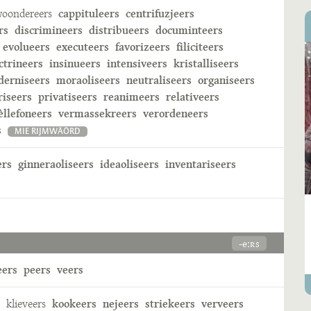
oondereers
cappituleers
centrifuzjeers
rs
discrimineers
distribueers
documinteers
evolueers
executeers
favorizeers
filiciteers
ctrineers
insinueers
intensiveers
kristalliseers
erniseers
moraoliseers
neutraliseers
organiseers
riseers
privatiseers
reanimeers
relativeers
èllefoneers
vermassekreers
verordeneers
s
MIE RIJMWÄÖRD
ers
ginneraoliseers
ideaoliseers
inventariseers
-eːʀs
eers
peers
veers
klieveers
kookeers
nejeers
striekeers
verveers