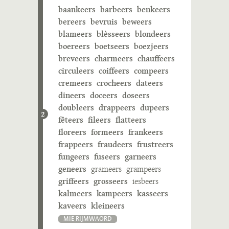
baankeers
barbeers
benkeers
bereers
bevruis
beweers
blameers
blèsseers
blondeers
boereers
boetseers
boezjeers
breveers
charmeers
chauffeers
circuleers
coiffeers
compeers
cremeers
crocheers
dateers
dineers
doceers
doseers
doubleers
drappeers
dupeers
2
fêteers
fileers
flatteers
floreers
formeers
frankeers
frappeers
fraudeers
frustreers
fungeers
fuseers
garneers
geneers
grameers
grampeers
griffeers
grosseers
iesbeers
kalmeers
kampeers
kasseers
kaveers
kleineers
MIE RIJMWÄÖRD