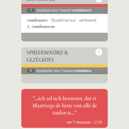
1
rizzeltaot veur 't woord
combineers
combinere
/kɔmbiˈneˑʀə/
wèrkwoord
1. combineren
SPREEKWÄÖRD &
GEZÈGKDES
0
rizzeltaote veur 't woord
combinere
"...ich sal uch bewiesen, dat et
Mastreegs de beste van alle de
taulen is..."
oet 't Sermoen - 1729