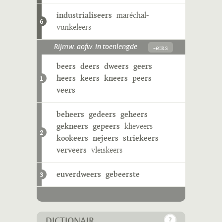
industrialiseers
maréchal-
6
vunkeleers
-eːʀs
Rijmw. aofw. in toenlengde
beers
deers
dweers
geers
heers
keers
kneers
peers
1
veers
beheers
gedeers
geheers
gekneers
gepeers
klieveers
2
kookeers
nejeers
striekeers
verveers
vleiskeers
euverdweers
gebeerste
3
DICTIONAIR