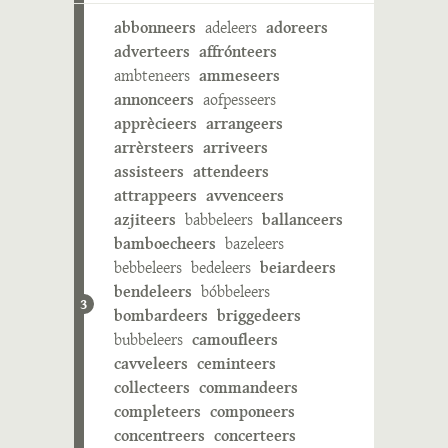
abbonneers
adeleers
adoreers
adverteers
affrónteers
ambteneers
ammeseers
annonceers
aofpesseers
apprècieers
arrangeers
arrèrsteers
arriveers
assisteers
attendeers
attrappeers
avvenceers
azjiteers
babbeleers
ballanceers
bamboecheers
bazeleers
bebbeleers
bedeleers
beiardeers
bendeleers
bóbbeleers
3
bombardeers
briggedeers
bubbeleers
camoufleers
cavveleers
ceminteers
collecteers
commandeers
completeers
componeers
concentreers
concerteers