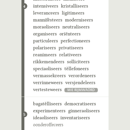
intensiveers
kristalliseers
4
leveranceers
ligitimeers
mannifèsteers
moderniseers
moraoliseers
neutraliseers
organiseers
oriënteers
particuleers
perfectioneers
polariseers
privatiseers
reanimeers
relativeers
rikkemendeers
solliciteers
speciaoliseers
tèllefoneers
vermassekreers
verordeneers
verrinneweers
versjendeleers
vertesteweers
MIE RIJMWÄÖRD
bagatèlliseers
democratiseers
experimenteers
ginneraoliseers
5
ideaoliseers
inventariseers
oonderoffeceers