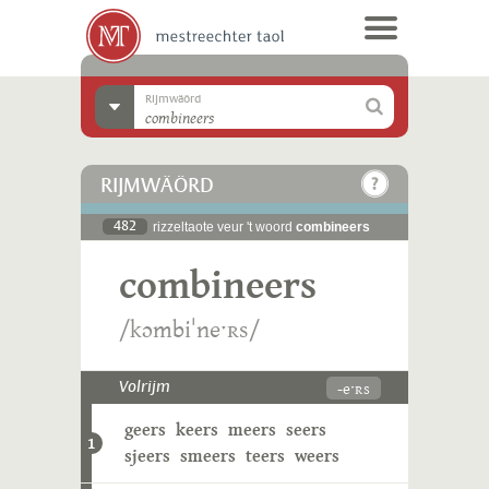
Rijmwäörd
RIJMWÄÖRD
482
rizzeltaote veur 't woord
combineers
combineers
/kɔmbiˈneˑʀs/
-eˑʀs
Volrijm
geers
keers
meers
seers
1
sjeers
smeers
teers
weers