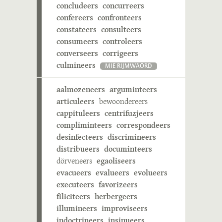
concludeers
concurreers
confereers
confronteers
constateers
consulteers
consumeers
controleers
converseers
corrigeers
culmineers
MIE RIJMWÄÖRD
aalmozeneers
arguminteers
articuleers
bewoondereers
cappituleers
centrifuzjeers
compliminteers
correspondeers
desinfecteers
discrimineers
distribueers
documinteers
dörveneers
egaoliseers
evacueers
evalueers
evolueers
executeers
favorizeers
filiciteers
herbergeers
illumineers
improviseers
indoctrineers
insinueers