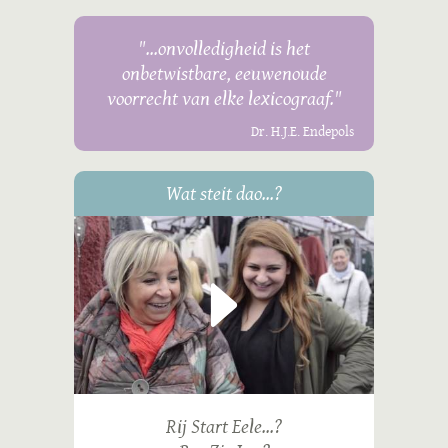
"...onvolledigheid is het
onbetwistbare, eeuwenoude
voorrecht van elke lexicograaf."
Dr. H.J.E. Endepols
Wat steit dao...?
Rij Start Eele...?