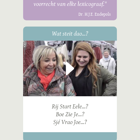
voorrecht van elke lexicograaf."
Dr. H.J.E. Endepols
Wat steit dao...?
Rij Start Eele...?
Boe Zie Je...?
Sjé Vrao Joe...?