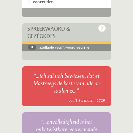
1. voorrijden
SPREEKWÄÖRD &
GEZÈGKDES
0
rizzeltaote veur 't woord
veurrije
"...ich sal uch bewiesen, dat et
Mastreegs de beste van alle de
taulen is..."
oet 't Sermoen - 1729
"...onvolledigheid is het
onbetwistbare, eeuwenoude