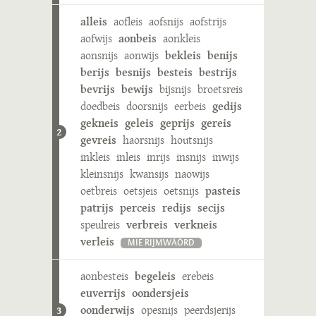
alleis
aofleis
aofsnijs
aofstrijs
aofwijs
aonbeis
aonkleis
aonsnijs
aonwijs
bekleis
benijs
berijs
besnijs
besteis
bestrijs
bevrijs
bewijs
bijsnijs
broetsreis
doedbeis
doorsnijs
eerbeis
gedijs
gekneis
geleis
geprijs
gereis
2
gevreis
haorsnijs
houtsnijs
inkleis
inleis
inrijs
insnijs
inwijs
kleinsnijs
kwansijs
naowijs
oetbreis
oetsjeis
oetsnijs
pasteis
patrijs
perceis
redijs
secijs
speulreis
verbreis
verkneis
verleis
MIE RIJMWÄÖRD
aonbesteis
begeleis
erebeis
euverrijs
oondersjeis
oonderwijs
opesnijs
peerdsjerijs
3