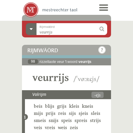
Rijmwäörd
RIJMWÄÖRD
98
rizzeltaote veur 't woord
veurrijs
veurrijs
/ˈvøːʀɛjs/
-ɛjs
Volrijm
beis
blijs
grijs
kleis
kneis
mijs
prijs
reis
sijs
sjeis
sleis
1
smeis
snijs
speis
spreis
strijs
veis
vreis
weis
zeis