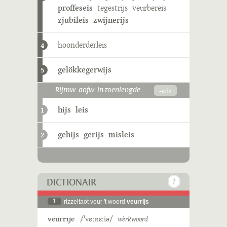
proffeseis
tegestrijs
veurbereis
zjubileis
zwijnerijs
hoonderderleis
4
gelökkegerwijs
5
-ɛːis
Rijmw. aofw. in toenlengde
hijs
leis
1
gehijs
gerijs
misleis
2
DICTIONAIR
1
rizzeltaot veur 't woord
veurrijs
veurrije
/ˈvøːʀɛːiə/
wèrkwoord