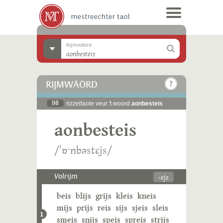
Rijmwäörd
RIJMWÄÖRD
98
rizzeltaote veur 't woord
aonbesteis
aonbesteis
/ˈɒˑnbəstɛjs/
-ɛjs
Volrijm
beis
blijs
grijs
kleis
kneis
mijs
prijs
reis
sijs
sjeis
sleis
1
smeis
snijs
speis
spreis
strijs