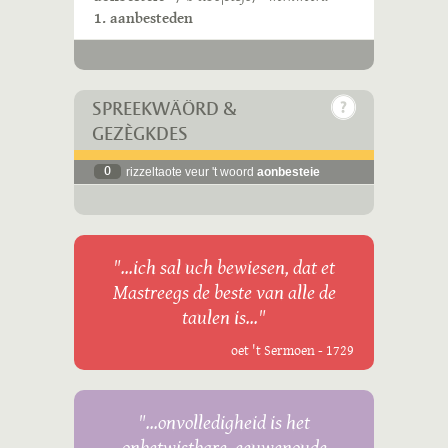
1. aanbesteden
SPREEKWÄÖRD &
GEZÈGKDES
0
rizzeltaote veur 't woord
aonbesteie
"...ich sal uch bewiesen, dat et
Mastreegs de beste van alle de
taulen is..."
oet 't Sermoen - 1729
"...onvolledigheid is het
onbetwistbare, eeuwenoude