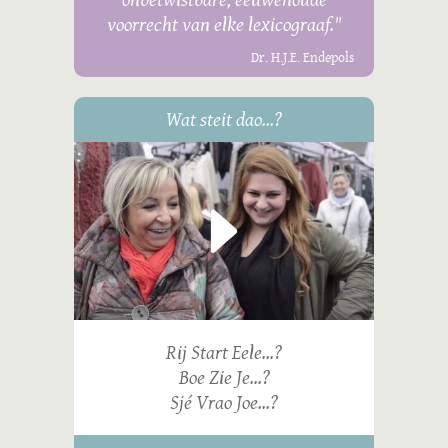
voorrecht van elke lexicograaf."
Dr. H.J.E. Endepols
Wat steit dao...?
Rij Start Eele...?
Boe Zie Je...?
Sjé Vrao Joe...?