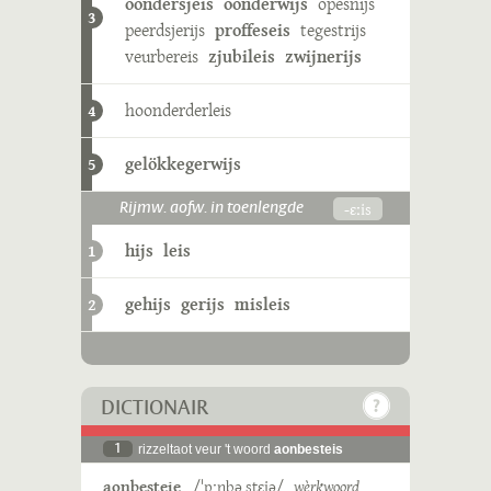
oondersjeis
oonderwijs
opesnijs
3
peerdsjerijs
proffeseis
tegestrijs
veurbereis
zjubileis
zwijnerijs
hoonderderleis
4
gelökkegerwijs
5
-ɛːis
Rijmw. aofw. in toenlengde
hijs
leis
1
gehijs
gerijs
misleis
2
DICTIONAIR
1
rizzeltaot veur 't woord
aonbesteis
aonbesteie
/ˈɒˑnbəˌstɛjə/
wèrkwoord