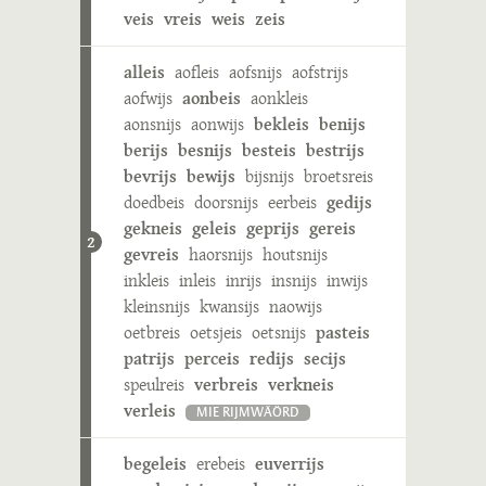
veis
vreis
weis
zeis
alleis
aofleis
aofsnijs
aofstrijs
aofwijs
aonbeis
aonkleis
aonsnijs
aonwijs
bekleis
benijs
berijs
besnijs
besteis
bestrijs
bevrijs
bewijs
bijsnijs
broetsreis
doedbeis
doorsnijs
eerbeis
gedijs
gekneis
geleis
geprijs
gereis
2
gevreis
haorsnijs
houtsnijs
inkleis
inleis
inrijs
insnijs
inwijs
kleinsnijs
kwansijs
naowijs
oetbreis
oetsjeis
oetsnijs
pasteis
patrijs
perceis
redijs
secijs
speulreis
verbreis
verkneis
verleis
MIE RIJMWÄÖRD
begeleis
erebeis
euverrijs