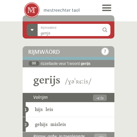
Rijmwäörd
RIJMWÄÖRD
98
rizzeltaote veur 't woord
gerijs
gerijs
/ɣəˈʀɛːis/
-ɛːis
Volrijm
hijs
leis
1
gehijs
misleis
2
-ɛjs
Rijmw. aofw. in toenlengde