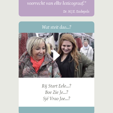
voorrecht van elke lexicograaf."
Dr. H.J.E. Endepols
Wat steit dao...?
Rij Start Eele...?
Boe Zie Je...?
Sjé Vrao Joe...?