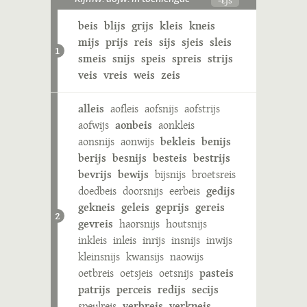
beis
blijs
grijs
kleis
kneis
mijs
prijs
reis
sijs
sjeis
sleis
1
smeis
snijs
speis
spreis
strijs
veis
vreis
weis
zeis
alleis
aofleis
aofsnijs
aofstrijs
aofwijs
aonbeis
aonkleis
aonsnijs
aonwijs
bekleis
benijs
berijs
besnijs
besteis
bestrijs
bevrijs
bewijs
bijsnijs
broetsreis
doedbeis
doorsnijs
eerbeis
gedijs
gekneis
geleis
geprijs
gereis
2
gevreis
haorsnijs
houtsnijs
inkleis
inleis
inrijs
insnijs
inwijs
kleinsnijs
kwansijs
naowijs
oetbreis
oetsjeis
oetsnijs
pasteis
patrijs
perceis
redijs
secijs
speulreis
verbreis
verkneis