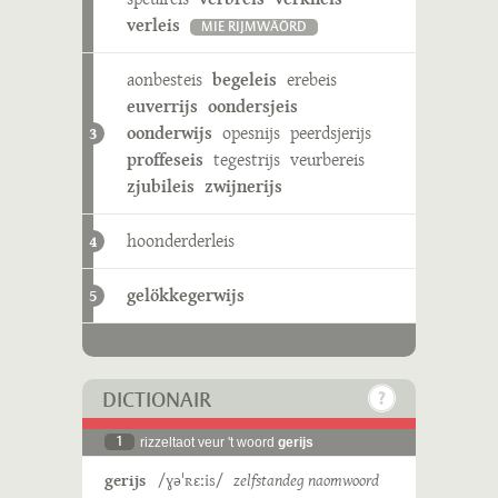
verleis
MIE RIJMWÄÖRD
aonbesteis
begeleis
erebeis
euverrijs
oondersjeis
oonderwijs
opesnijs
peerdsjerijs
3
proffeseis
tegestrijs
veurbereis
zjubileis
zwijnerijs
hoonderderleis
4
gelökkegerwijs
5
DICTIONAIR
1
rizzeltaot veur 't woord
gerijs
gerijs
/ɣəˈʀɛːis/
zelfstandeg naomwoord