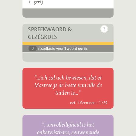
1. gerij
SPREEKWÄÖRD &
GEZÈGKDES
0
rizzeltaote veur 't woord
gerijs
"...ich sal uch bewiesen, dat et
Mastreegs de beste van alle de
taulen is..."
oet 't Sermoen - 1729
"...onvolledigheid is het
onbetwistbare, eeuwenoude