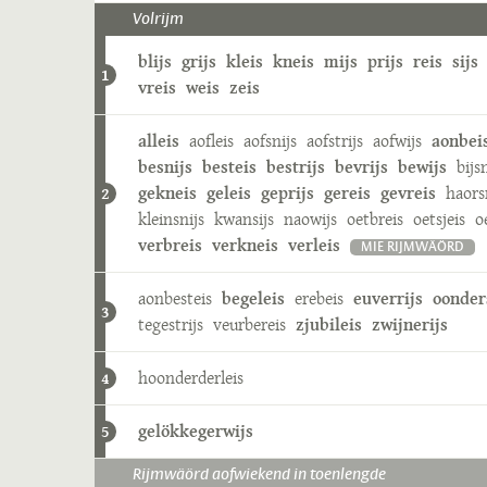
Volrijm
blijs
grijs
kleis
kneis
mijs
prijs
reis
sijs
1
vreis
weis
zeis
alleis
aofleis
aofsnijs
aofstrijs
aofwijs
aonbei
besnijs
besteis
bestrijs
bevrijs
bewijs
bijs
gekneis
geleis
geprijs
gereis
gevreis
haors
2
kleinsnijs
kwansijs
naowijs
oetbreis
oetsjeis
o
verbreis
verkneis
verleis
MIE RIJMWÄÖRD
aonbesteis
begeleis
erebeis
euverrijs
oonder
3
tegestrijs
veurbereis
zjubileis
zwijnerijs
hoonderderleis
4
gelökkegerwijs
5
Rijmwäörd aofwiekend in toenlengde