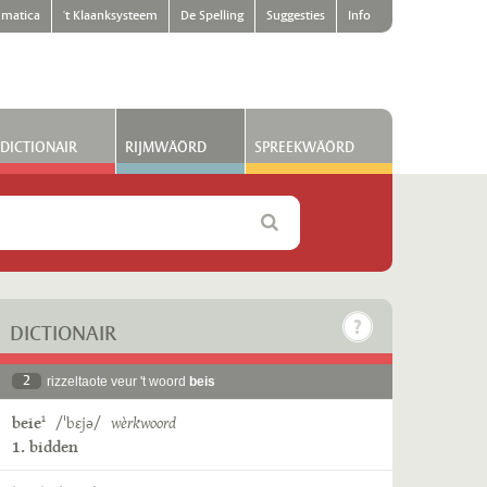
matica
't Klaanksysteem
De Spelling
Suggesties
Info
DICTIONAIR
RIJMWÄÖRD
SPREEKWÄÖRD
DICTIONAIR
2
rizzeltaote veur 't woord
beis
beie
/ˈbɛjə/
wèrkwoord
1
1. bidden