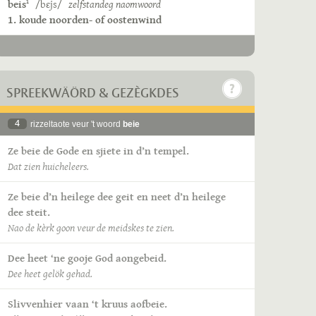
beis
/bɛjs/
zelfstandeg naomwoord
1
1. koude noorden- of oostenwind
SPREEKWÄÖRD & GEZÈGKDES
4
rizzeltaote veur 't woord
beie
Ze beie de Gode en sjiete in d’n tempel.
Dat zien huicheleers.
Ze beie d’n heilege dee geit en neet d’n heilege
dee steit.
Nao de kèrk goon veur de meidskes te zien.
Dee heet ‘ne gooje God aongebeid.
Dee heet gelök gehad.
Slivvenhier vaan ‘t kruus aofbeie.