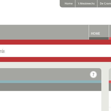
Home
't Mestreechs
De Gram
HOME