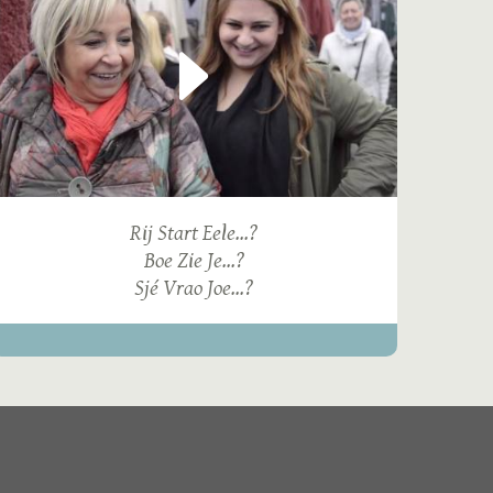
Rij Start Eele...?
Boe Zie Je...?
Sjé Vrao Joe...?