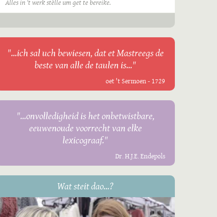
Alles in 't werk stèlle um get te bereike.
"...ich sal uch bewiesen, dat et Mastreegs de
beste van alle de taulen is..."
oet 't Sermoen - 1729
"...onvolledigheid is het onbetwistbare,
eeuwenoude voorrecht van elke
lexicograaf."
Dr. H.J.E. Endepols
Wat steit dao...?