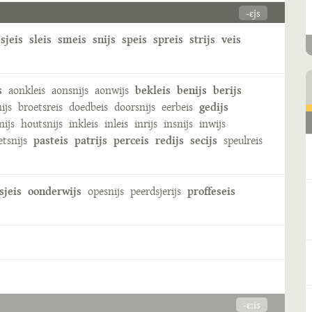
-ɛjs
sjeis
sleis
smeis
snijs
speis
spreis
strijs
veis
s
aonkleis
aonsnijs
aonwijs
bekleis
benijs
berijs
nijs
broetsreis
doedbeis
doorsnijs
eerbeis
gedijs
nijs
houtsnijs
inkleis
inleis
inrijs
insnijs
inwijs
etsnijs
pasteis
patrijs
perceis
redijs
secijs
speulreis
sjeis
oonderwijs
opesnijs
peerdsjerijs
proffeseis
-ɛːis