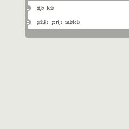
hijs
leis
1
gehijs
gerijs
misleis
2