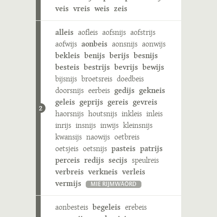
veis
vreis
weis
zeis
alleis
aofleis
aofsnijs
aofstrijs
aofwijs
aonbeis
aonsnijs
aonwijs
bekleis
benijs
berijs
besnijs
besteis
bestrijs
bevrijs
bewijs
bijsnijs
broetsreis
doedbeis
doorsnijs
eerbeis
gedijs
gekneis
geleis
geprijs
gereis
gevreis
2
haorsnijs
houtsnijs
inkleis
inleis
inrijs
insnijs
inwijs
kleinsnijs
kwansijs
naowijs
oetbreis
oetsjeis
oetsnijs
pasteis
patrijs
perceis
redijs
secijs
speulreis
verbreis
verkneis
verleis
vermijs
MIE RIJMWÄÖRD
aonbesteis
begeleis
erebeis