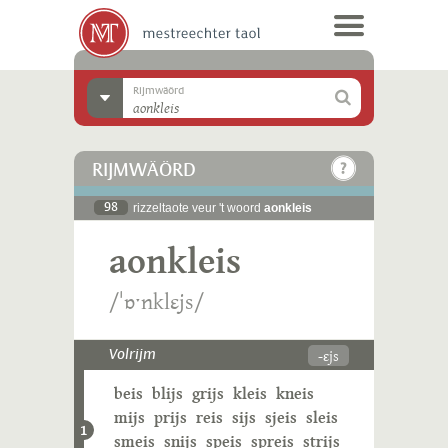
Rijmwäörd
RIJMWÄÖRD
98
rizzeltaote veur 't woord
aonkleis
aonkleis
/ˈɒˑnklɛjs/
-ɛjs
Volrijm
beis
blijs
grijs
kleis
kneis
mijs
prijs
reis
sijs
sjeis
sleis
1
smeis
snijs
speis
spreis
strijs