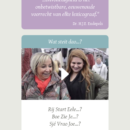
onbetwistbare, eeuwenoude
voorrecht van elke lexicograaf."
Dr. H.J.E. Endepols
Wat steit dao...?
Rij Start Eele...?
Boe Zie Je...?
Sjé Vrao Joe...?