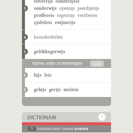
euverrijs
oondersjeis
oonderwijs
opesnijs
peerdsjerijs
3
proffeseis
tegestrijs
veurbereis
zjubileis
zwijnerijs
hoonderderleis
4
gelökkegerwijs
5
-ɛːis
Rijmw. aofw. in toenlengde
hijs
leis
1
gehijs
gerijs
misleis
2
DICTIONAIR
1
rizzeltaot veur 't woord
aonkleis