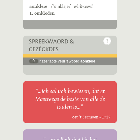
aonkleie
/ˈɒˑnklɛjə/
wèrkwoord
1. omkleden
SPREEKWÄÖRD &
GEZÈGKDES
0
rizzeltaote veur 't woord
aonkleie
"...ich sal uch bewiesen, dat et
Mastreegs de beste van alle de
taulen is..."
oet 't Sermoen - 1729
"...onvolledigheid is het