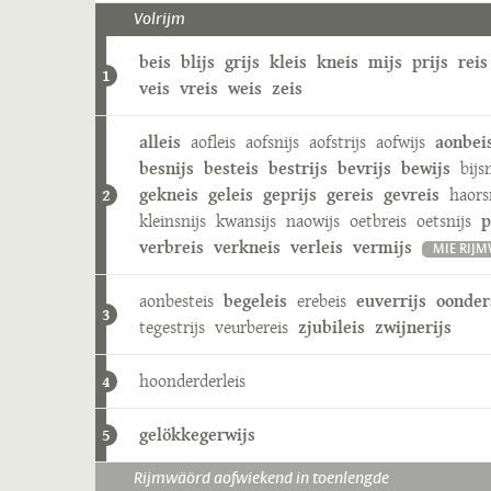
Volrijm
beis
blijs
grijs
kleis
kneis
mijs
prijs
reis
1
veis
vreis
weis
zeis
alleis
aofleis
aofsnijs
aofstrijs
aofwijs
aonbei
besnijs
besteis
bestrijs
bevrijs
bewijs
bijs
gekneis
geleis
geprijs
gereis
gevreis
haors
2
kleinsnijs
kwansijs
naowijs
oetbreis
oetsnijs
p
verbreis
verkneis
verleis
vermijs
MIE RIJ
aonbesteis
begeleis
erebeis
euverrijs
oonder
3
tegestrijs
veurbereis
zjubileis
zwijnerijs
hoonderderleis
4
gelökkegerwijs
5
Rijmwäörd aofwiekend in toenlengde