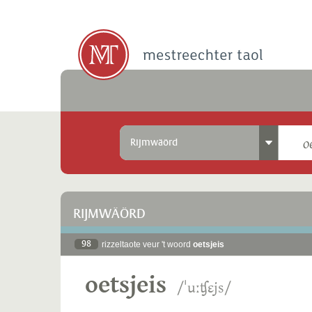
Rijmwäörd
RIJMWÄÖRD
98
rizzeltaote veur 't woord
oetsjeis
oetsjeis
/ˈuːʧɛjs/