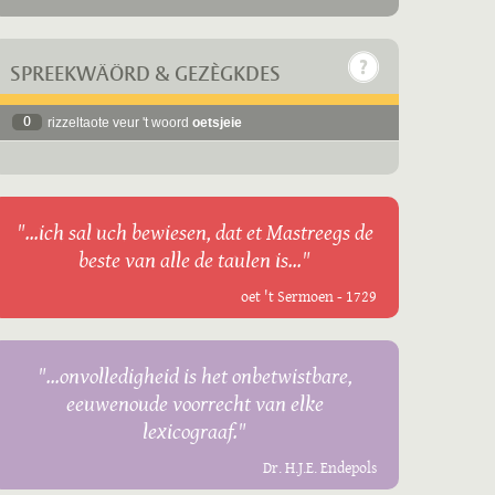
SPREEKWÄÖRD & GEZÈGKDES
0
rizzeltaote veur 't woord
oetsjeie
"...ich sal uch bewiesen, dat et Mastreegs de
beste van alle de taulen is..."
oet 't Sermoen - 1729
"...onvolledigheid is het onbetwistbare,
eeuwenoude voorrecht van elke
lexicograaf."
Dr. H.J.E. Endepols