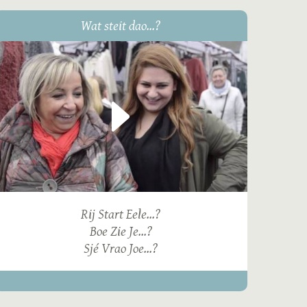
Wat steit dao...?
Rij Start Eele...?
Boe Zie Je...?
Sjé Vrao Joe...?