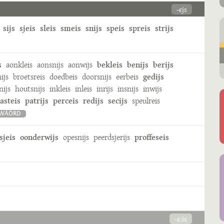
-ɛjs
sijs
sjeis
sleis
smeis
snijs
speis
spreis
strijs
s
aonkleis
aonsnijs
aonwijs
bekleis
benijs
berijs
nijs
broetsreis
doedbeis
doorsnijs
eerbeis
gedijs
nijs
houtsnijs
inkleis
inleis
inrijs
insnijs
inwijs
asteis
patrijs
perceis
redijs
secijs
speulreis
MWÄÖRD
sjeis
oonderwijs
opesnijs
peerdsjerijs
proffeseis
-ɛːis