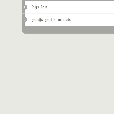
hijs
leis
1
gehijs
gerijs
misleis
2