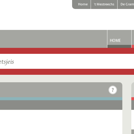
Home
't Mestreechs
De Gram
HOME