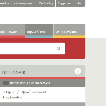
matica
't Klaanksysteem
De Spelling
Suggesties
Info
DICTIONAIR
RIJMWÄÖRD
SPREEKWÄÖRD
DICTIONAIR
1
rizzeltaot veur 't woord
oetsjeis
oetsjeie
/ˈuːʧɛjə/
wèrkwoord
1. ophouden