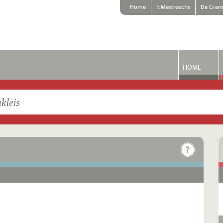
Home
't Mestreechs
De Gram
HOME