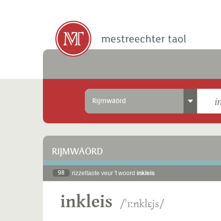
Rijmwäörd
RIJMWÄÖRD
98
rizzeltaote veur 't woord
inkleis
inkleis
/ˈɪːnklɛjs/