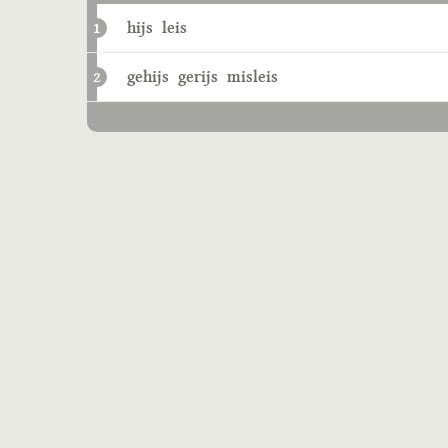
hijs
leis
1
gehijs
gerijs
misleis
2