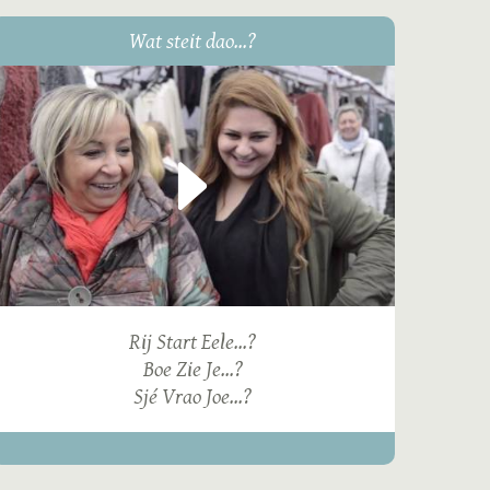
Wat steit dao...?
Rij Start Eele...?
Boe Zie Je...?
Sjé Vrao Joe...?