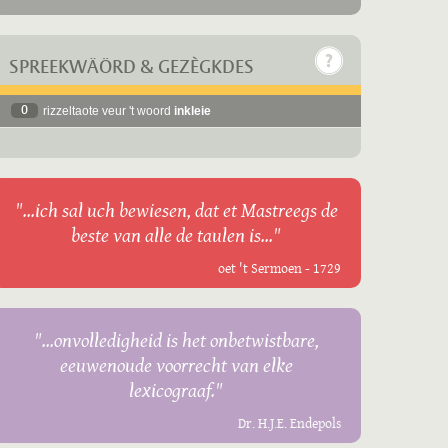
SPREEKWÄÖRD & GEZÈGKDES
0
rizzeltaote veur 't woord
inkleie
"...ich sal uch bewiesen, dat et Mastreegs de
beste van alle de taulen is..."
oet 't Sermoen - 1729
"...onvolledigheid is het onbetwistbare,
eeuwenoude voorrecht van elke
lexicograaf."
Dr. H.J.E. Endepols