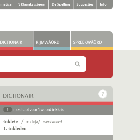
matica
't Klaanksysteem
De Spelling
Suggesties
Info
DICTIONAIR
RIJMWÄÖRD
SPREEKWÄÖRD
DICTIONAIR
1
rizzeltaot veur 't woord
inkleis
inkleie
/ˈɪːnklɛjə/
wèrkwoord
1. inkleden