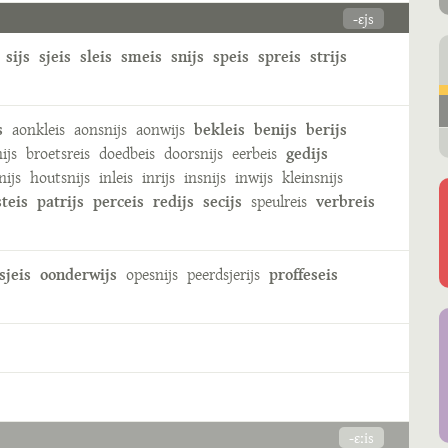
-ɛjs
sijs
sjeis
sleis
smeis
snijs
speis
spreis
strijs
s
aonkleis
aonsnijs
aonwijs
bekleis
benijs
berijs
nijs
broetsreis
doedbeis
doorsnijs
eerbeis
gedijs
nijs
houtsnijs
inleis
inrijs
insnijs
inwijs
kleinsnijs
teis
patrijs
perceis
redijs
secijs
speulreis
verbreis
sjeis
oonderwijs
opesnijs
peerdsjerijs
proffeseis
-ɛːis