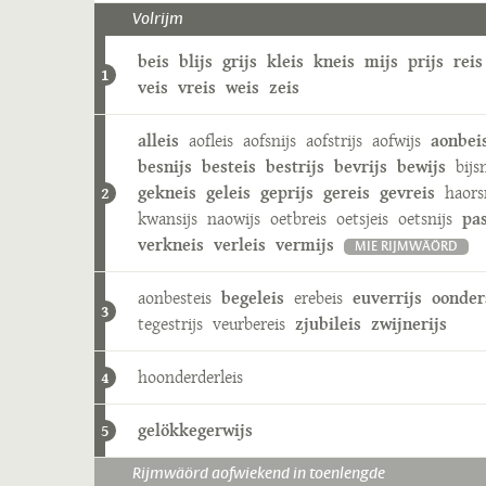
Volrijm
beis
blijs
grijs
kleis
kneis
mijs
prijs
reis
1
veis
vreis
weis
zeis
alleis
aofleis
aofsnijs
aofstrijs
aofwijs
aonbei
besnijs
besteis
bestrijs
bevrijs
bewijs
bijs
gekneis
geleis
geprijs
gereis
gevreis
haors
2
kwansijs
naowijs
oetbreis
oetsjeis
oetsnijs
pas
verkneis
verleis
vermijs
MIE RIJMWÄÖRD
aonbesteis
begeleis
erebeis
euverrijs
oonder
3
tegestrijs
veurbereis
zjubileis
zwijnerijs
hoonderderleis
4
gelökkegerwijs
5
Rijmwäörd aofwiekend in toenlengde