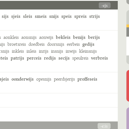
-ɛjs
sijs
sjeis
sleis
smeis
snijs
speis
spreis
strijs
s
aonkleis
aonsnijs
aonwijs
bekleis
benijs
berijs
nijs
broetsreis
doedbeis
doorsnijs
eerbeis
gedijs
snijs
inkleis
inleis
inrijs
insnijs
inwijs
kleinsnijs
teis
patrijs
perceis
redijs
secijs
speulreis
verbreis
sjeis
oonderwijs
opesnijs
peerdsjerijs
proffeseis
-ɛːis