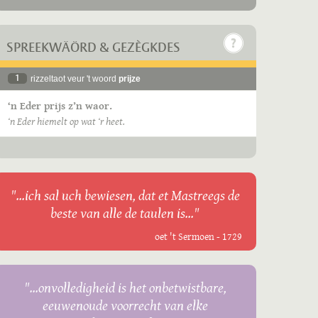
SPREEKWÄÖRD & GEZÈGKDES
1
rizzeltaot veur 't woord
prijze
‘n Eder prijs z’n waor.
‘n Eder hiemelt op wat ‘r heet.
"...ich sal uch bewiesen, dat et Mastreegs de
beste van alle de taulen is..."
oet 't Sermoen - 1729
"...onvolledigheid is het onbetwistbare,
eeuwenoude voorrecht van elke