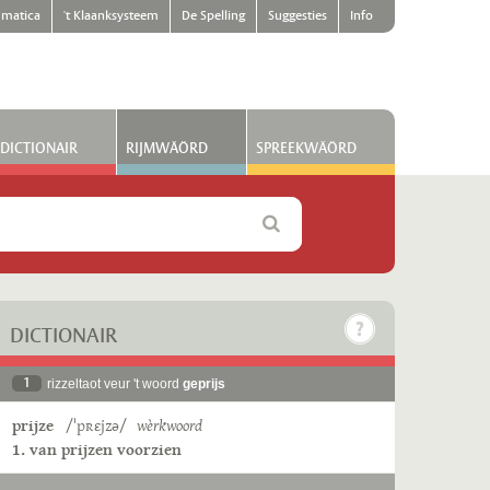
matica
't Klaanksysteem
De Spelling
Suggesties
Info
DICTIONAIR
RIJMWÄÖRD
SPREEKWÄÖRD
DICTIONAIR
1
rizzeltaot veur 't woord
geprijs
prijze
/ˈpʀɛjzə/
wèrkwoord
1. van prijzen voorzien