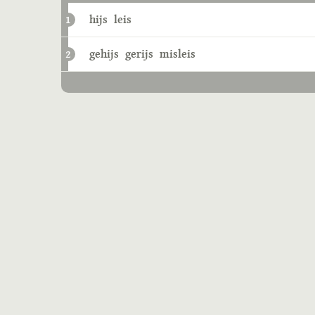
hijs
leis
1
gehijs
gerijs
misleis
2