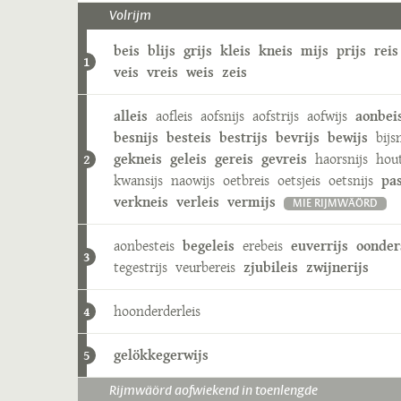
Volrijm
beis
blijs
grijs
kleis
kneis
mijs
prijs
reis
1
veis
vreis
weis
zeis
alleis
aofleis
aofsnijs
aofstrijs
aofwijs
aonbei
besnijs
besteis
bestrijs
bevrijs
bewijs
bijs
gekneis
geleis
gereis
gevreis
haorsnijs
hout
2
kwansijs
naowijs
oetbreis
oetsjeis
oetsnijs
pas
verkneis
verleis
vermijs
MIE RIJMWÄÖRD
aonbesteis
begeleis
erebeis
euverrijs
oonder
3
tegestrijs
veurbereis
zjubileis
zwijnerijs
hoonderderleis
4
gelökkegerwijs
5
Rijmwäörd aofwiekend in toenlengde