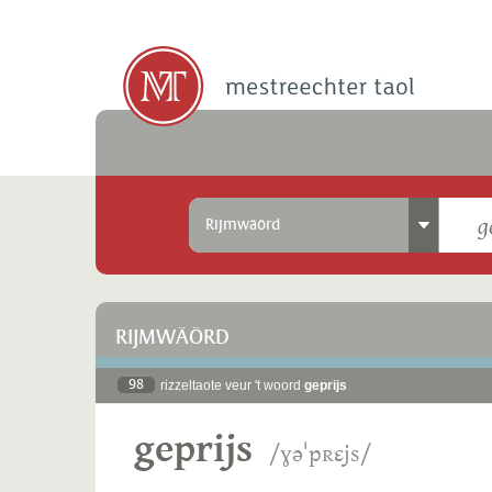
Rijmwäörd
RIJMWÄÖRD
98
rizzeltaote veur 't woord
geprijs
geprijs
/ɣəˈpʀɛjs/