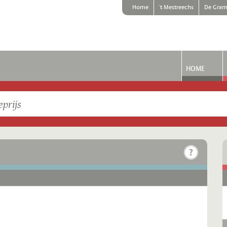
Home
't Mestreechs
De Gram
HOME