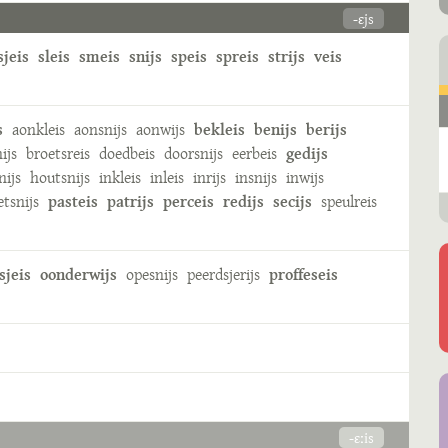
-ɛjs
sjeis
sleis
smeis
snijs
speis
spreis
strijs
veis
s
aonkleis
aonsnijs
aonwijs
bekleis
benijs
berijs
nijs
broetsreis
doedbeis
doorsnijs
eerbeis
gedijs
nijs
houtsnijs
inkleis
inleis
inrijs
insnijs
inwijs
etsnijs
pasteis
patrijs
perceis
redijs
secijs
speulreis
sjeis
oonderwijs
opesnijs
peerdsjerijs
proffeseis
-ɛːis