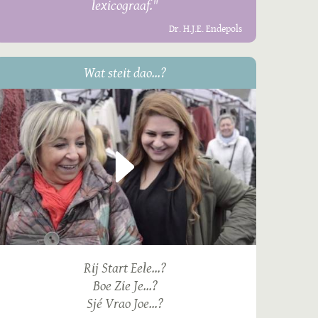
lexicograaf."
Dr. H.J.E. Endepols
Wat steit dao...?
Rij Start Eele...?
Boe Zie Je...?
Sjé Vrao Joe...?