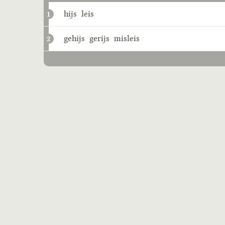
hijs
leis
1
gehijs
gerijs
misleis
2