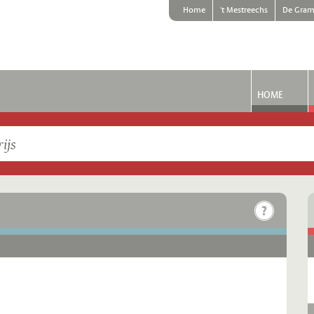
Home
't Mestreechs
De Gram
HOME