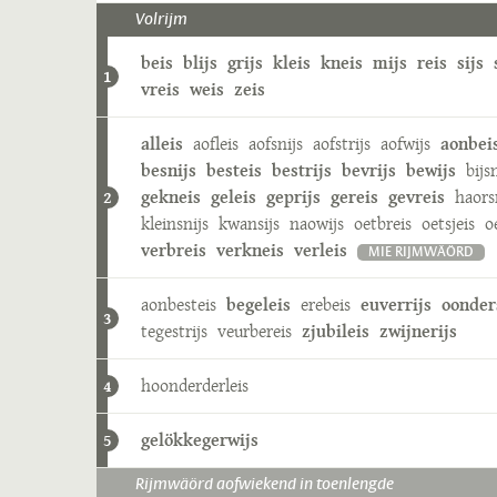
Volrijm
beis
blijs
grijs
kleis
kneis
mijs
reis
sijs
1
vreis
weis
zeis
alleis
aofleis
aofsnijs
aofstrijs
aofwijs
aonbei
besnijs
besteis
bestrijs
bevrijs
bewijs
bijs
gekneis
geleis
geprijs
gereis
gevreis
haors
2
kleinsnijs
kwansijs
naowijs
oetbreis
oetsjeis
o
verbreis
verkneis
verleis
MIE RIJMWÄÖRD
aonbesteis
begeleis
erebeis
euverrijs
oonder
3
tegestrijs
veurbereis
zjubileis
zwijnerijs
hoonderderleis
4
gelökkegerwijs
5
Rijmwäörd aofwiekend in toenlengde