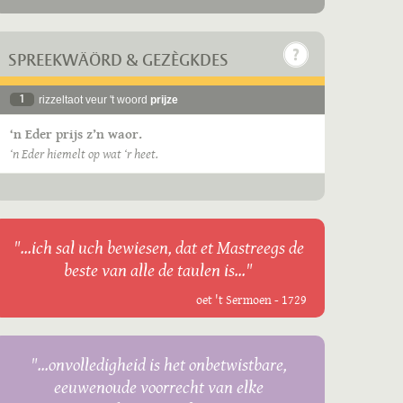
SPREEKWÄÖRD & GEZÈGKDES
1
rizzeltaot veur 't woord
prijze
‘n Eder prijs z’n waor.
‘n Eder hiemelt op wat ‘r heet.
"...ich sal uch bewiesen, dat et Mastreegs de
beste van alle de taulen is..."
oet 't Sermoen - 1729
"...onvolledigheid is het onbetwistbare,
eeuwenoude voorrecht van elke