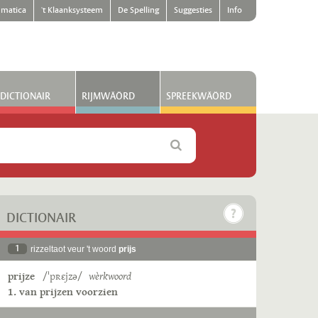
matica
't Klaanksysteem
De Spelling
Suggesties
Info
DICTIONAIR
RIJMWÄÖRD
SPREEKWÄÖRD
DICTIONAIR
1
rizzeltaot veur 't woord
prijs
prijze
/ˈpʀɛjzə/
wèrkwoord
1. van prijzen voorzien