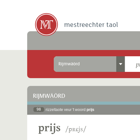
Rijmwäörd
RIJMWÄÖRD
98
rizzeltaote veur 't woord
prijs
prijs
/pʀɛjs/