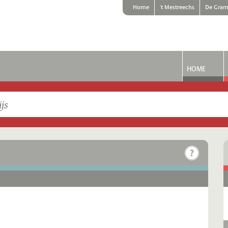
Home
't Mestreechs
De Gram
HOME