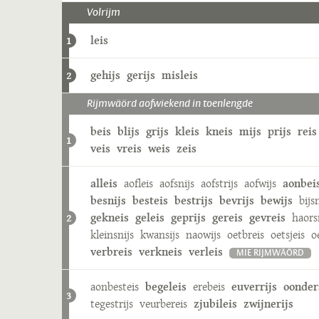
Volrijm
leis
1
gehijs
gerijs
misleis
2
Rijmwäörd aofwiekend in toenlengde
beis
blijs
grijs
kleis
kneis
mijs
prijs
reis
1
veis
vreis
weis
zeis
alleis
aofleis
aofsnijs
aofstrijs
aofwijs
aonbei
besnijs
besteis
bestrijs
bevrijs
bewijs
bijs
gekneis
geleis
geprijs
gereis
gevreis
haors
2
kleinsnijs
kwansijs
naowijs
oetbreis
oetsjeis
o
verbreis
verkneis
verleis
MIE RIJMWÄÖRD
aonbesteis
begeleis
erebeis
euverrijs
oonder
3
tegestrijs
veurbereis
zjubileis
zwijnerijs