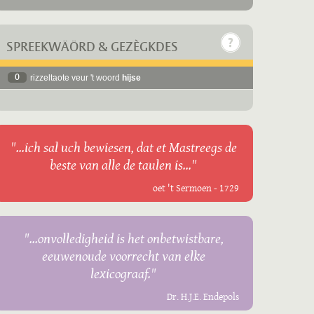
SPREEKWÄÖRD & GEZÈGKDES
0
rizzeltaote veur 't woord
hijse
"...ich sal uch bewiesen, dat et Mastreegs de
beste van alle de taulen is..."
oet 't Sermoen - 1729
"...onvolledigheid is het onbetwistbare,
eeuwenoude voorrecht van elke
lexicograaf."
Dr. H.J.E. Endepols