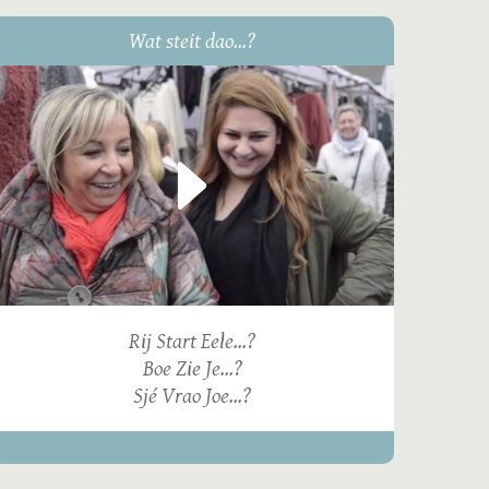
Wat steit dao...?
Rij Start Eele...?
Boe Zie Je...?
Sjé Vrao Joe...?