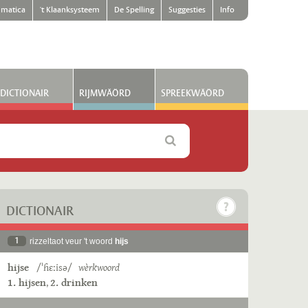
matica
't Klaanksysteem
De Spelling
Suggesties
Info
DICTIONAIR
RIJMWÄÖRD
SPREEKWÄÖRD
DICTIONAIR
1
rizzeltaot veur 't woord
hijs
hijse
/ˈɦɛːisə/
wèrkwoord
1. hijsen
,
2. drinken