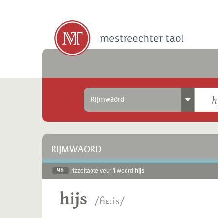
Rijmwäörd
RIJMWÄÖRD
98
rizzeltaote veur 't woord
hijs
hijs
/ɦɛːis/