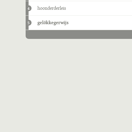
hoonderderleis
4
gelökkegerwijs
5