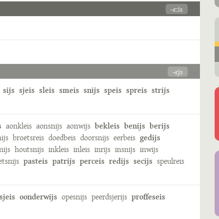
-ɛːis
-ɛjs
sijs
sjeis
sleis
smeis
snijs
speis
spreis
strijs
s
aonkleis
aonsnijs
aonwijs
bekleis
benijs
berijs
nijs
broetsreis
doedbeis
doorsnijs
eerbeis
gedijs
nijs
houtsnijs
inkleis
inleis
inrijs
insnijs
inwijs
etsnijs
pasteis
patrijs
perceis
redijs
secijs
speulreis
sjeis
oonderwijs
opesnijs
peerdsjerijs
proffeseis