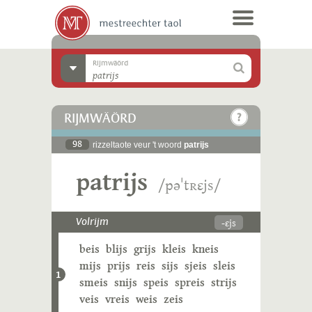
Rijmwäörd
RIJMWÄÖRD
98
rizzeltaote veur 't woord
patrijs
patrijs
/pəˈtʀɛjs/
-ɛjs
Volrijm
beis
blijs
grijs
kleis
kneis
mijs
prijs
reis
sijs
sjeis
sleis
1
smeis
snijs
speis
spreis
strijs
veis
vreis
weis
zeis