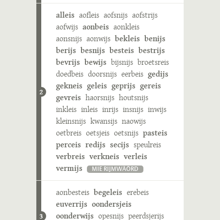
alleis
aofleis
aofsnijs
aofstrijs
aofwijs
aonbeis
aonkleis
aonsnijs
aonwijs
bekleis
benijs
berijs
besnijs
besteis
bestrijs
bevrijs
bewijs
bijsnijs
broetsreis
doedbeis
doorsnijs
eerbeis
gedijs
gekneis
geleis
geprijs
gereis
2
gevreis
haorsnijs
houtsnijs
inkleis
inleis
inrijs
insnijs
inwijs
kleinsnijs
kwansijs
naowijs
oetbreis
oetsjeis
oetsnijs
pasteis
perceis
redijs
secijs
speulreis
verbreis
verkneis
verleis
vermijs
MIE RIJMWÄÖRD
aonbesteis
begeleis
erebeis
euverrijs
oondersjeis
oonderwijs
opesnijs
peerdsjerijs
3