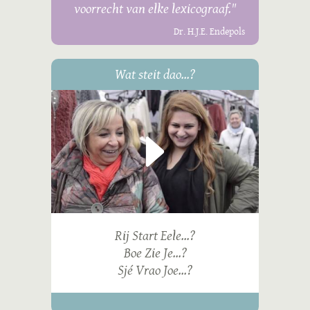
voorrecht van elke lexicograaf."
Dr. H.J.E. Endepols
Wat steit dao...?
Rij Start Eele...?
Boe Zie Je...?
Sjé Vrao Joe...?