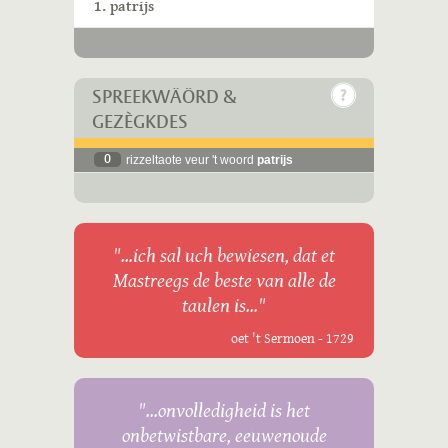
1. patrijs
SPREEKWÄÖRD &
GEZÈGKDES
0
rizzeltaote veur 't woord
patrijs
"...ich sal uch bewiesen, dat et
Mastreegs de beste van alle de
taulen is..."
oet 't Sermoen - 1729
"...onvolledigheid is het
onbetwistbare, eeuwenoude