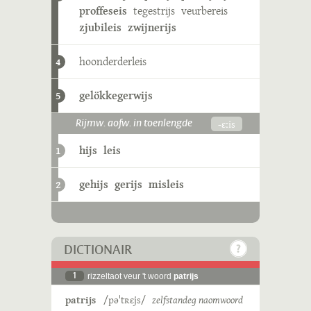
proffeseis
tegestrijs
veurbereis
zjubileis
zwijnerijs
hoonderderleis
4
gelökkegerwijs
5
-ɛːis
Rijmw. aofw. in toenlengde
hijs
leis
1
gehijs
gerijs
misleis
2
DICTIONAIR
1
rizzeltaot veur 't woord
patrijs
patrijs
/pəˈtʀɛjs/
zelfstandeg naomwoord