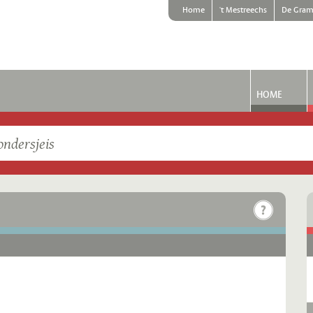
Home
't Mestreechs
De Gram
HOME