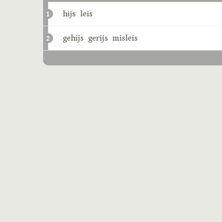
hijs
leis
1
gehijs
gerijs
misleis
2