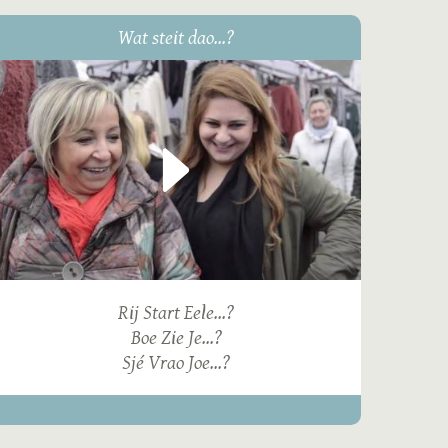
Wat steit dao...?
Rij Start Eele...?
Boe Zie Je...?
Sjé Vrao Joe...?