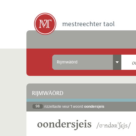
Rijmwäörd
RIJMWÄÖRD
98
rizzeltaote veur 't woord
oondersjeis
oondersjeis
/ʊˑndəʀˈʃɛjs/