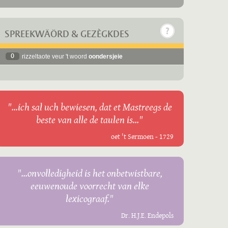
SPREEKWÄÖRD & GEZÈGKDES
0
rizzeltaote veur 't woord
oondersjeie
"...ich sal uch bewiesen, dat et Mastreegs de
beste van alle de taulen is..."
oet 't Sermoen - 1729
"...onvolledigheid is het onbetwistbare,
eeuwenoude voorrecht van elke
lexicograaf."
Dr. H.J.E. Endepols