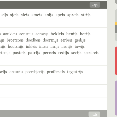
-ɛjs
sijs
sjeis
sleis
smeis
snijs
speis
spreis
strijs
s
aonkleis
aonsnijs
aonwijs
bekleis
benijs
berijs
nijs
broetsreis
doedbeis
doorsnijs
eerbeis
gedijs
nijs
houtsnijs
inkleis
inleis
inrijs
insnijs
inwijs
etsnijs
pasteis
patrijs
perceis
redijs
secijs
speulreis
wijs
opesnijs
peerdsjerijs
proffeseis
tegestrijs
-ɛːis