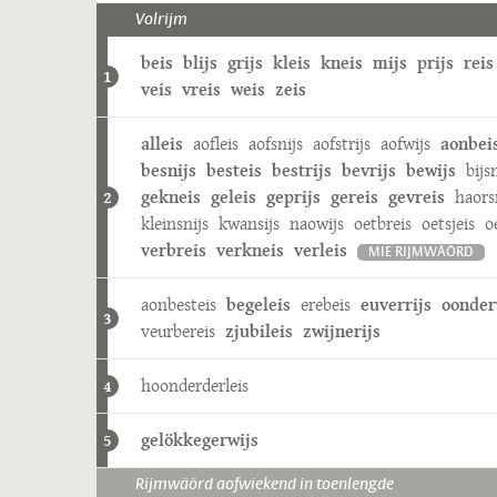
Volrijm
beis
blijs
grijs
kleis
kneis
mijs
prijs
reis
1
veis
vreis
weis
zeis
alleis
aofleis
aofsnijs
aofstrijs
aofwijs
aonbei
besnijs
besteis
bestrijs
bevrijs
bewijs
bijs
gekneis
geleis
geprijs
gereis
gevreis
haors
2
kleinsnijs
kwansijs
naowijs
oetbreis
oetsjeis
o
verbreis
verkneis
verleis
MIE RIJMWÄÖRD
aonbesteis
begeleis
erebeis
euverrijs
oonder
3
veurbereis
zjubileis
zwijnerijs
hoonderderleis
4
gelökkegerwijs
5
Rijmwäörd aofwiekend in toenlengde