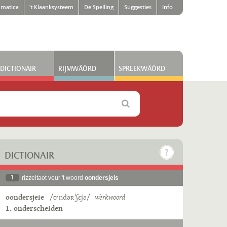
matica
't Klaanksysteem
De Spelling
Suggesties
Info
DICTIONAIR
RIJMWÄÖRD
SPREEKWÄÖRD
DICTIONAIR
1
rizzeltaot veur 't woord
oondersjeis
oondersjeie
/ʊˑndəʀˈʃɛjə/
wèrkwoord
1. onderscheiden