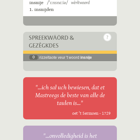
insnije
/ˈɪːnsnɛːiə/
wèrkwoord
1. insnijden
SPREEKWÄÖRD &
GEZÈGKDES
0
rizzeltaote veur 't woord
insnije
"...ich sal uch bewiesen, dat et
Mastreegs de beste van alle de
taulen is..."
oet 't Sermoen - 1729
"...onvolledigheid is het