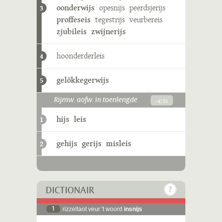
oonderwijs
opesnijs
peerdsjerijs
3
proffeseis
tegestrijs
veurbereis
zjubileis
zwijnerijs
hoonderderleis
4
gelökkegerwijs
5
-ɛːis
Rijmw. aofw. in toenlengde
hijs
leis
1
gehijs
gerijs
misleis
2
DICTIONAIR
1
rizzeltaot veur 't woord
insnijs