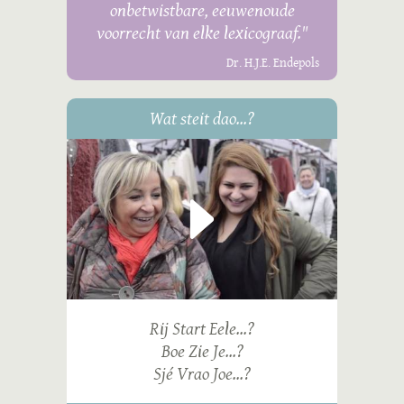
onbetwistbare, eeuwenoude
voorrecht van elke lexicograaf."
Dr. H.J.E. Endepols
Wat steit dao...?
Rij Start Eele...?
Boe Zie Je...?
Sjé Vrao Joe...?