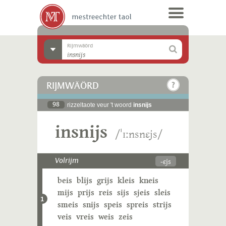
Rijmwäörd
RIJMWÄÖRD
98
rizzeltaote veur 't woord
insnijs
insnijs
/ˈɪːnsnɛjs/
-ɛjs
Volrijm
beis
blijs
grijs
kleis
kneis
mijs
prijs
reis
sijs
sjeis
sleis
1
smeis
snijs
speis
spreis
strijs
veis
vreis
weis
zeis