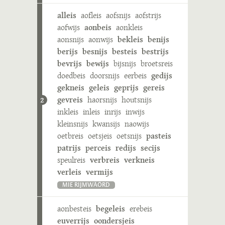
alleis
aofleis
aofsnijs
aofstrijs
aofwijs
aonbeis
aonkleis
aonsnijs
aonwijs
bekleis
benijs
berijs
besnijs
besteis
bestrijs
bevrijs
bewijs
bijsnijs
broetsreis
doedbeis
doorsnijs
eerbeis
gedijs
gekneis
geleis
geprijs
gereis
gevreis
haorsnijs
houtsnijs
2
inkleis
inleis
inrijs
inwijs
kleinsnijs
kwansijs
naowijs
oetbreis
oetsjeis
oetsnijs
pasteis
patrijs
perceis
redijs
secijs
speulreis
verbreis
verkneis
verleis
vermijs
MIE RIJMWÄÖRD
aonbesteis
begeleis
erebeis
euverrijs
oondersjeis