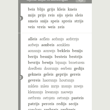
beis
blijs
grijs
kleis
kneis
mijs
prijs
reis
sijs
sjeis
sleis
1
smeis
snijs
speis
spreis
strijs
veis
vreis
weis
zeis
alleis
aofleis
aofsnijs
aofstrijs
aofwijs
aonbeis
aonkleis
aonsnijs
aonwijs
bekleis
benijs
berijs
besnijs
besteis
bestrijs
bevrijs
bewijs
bijsnijs
broetsreis
doedbeis
doorsnijs
eerbeis
gedijs
gekneis
geleis
geprijs
gereis
2
gevreis
haorsnijs
houtsnijs
inkleis
inleis
inrijs
insnijs
inwijs
kleinsnijs
kwansijs
naowijs
oetbreis
oetsjeis
oetsnijs
pasteis
patrijs
perceis
redijs
secijs
speulreis
verbreis
verkneis