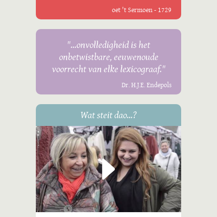
oet 't Sermoen - 1729
"...onvolledigheid is het
onbetwistbare, eeuwenoude
voorrecht van elke lexicograaf."
Dr. H.J.E. Endepols
Wat steit dao...?