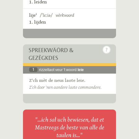
1. leiden
lije
/ˈlɛːiə/
wèrkwoord
1
1. lijden
SPREEKWÄÖRD &
GEZÈGKDES
1
rizzeltaot veur 't woord
leie
Z’ch mèt de neus laote leie.
Z’ch door ‘nen aandere laote commandere.
"...ich sal uch bewiesen, dat et
Mastreegs de beste van alle de
taulen is..."