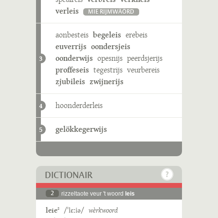
verleis
MIE RIJMWÄÖRD
aonbesteis
begeleis
erebeis
euverrijs
oondersjeis
oonderwijs
opesnijs
peerdsjerijs
3
proffeseis
tegestrijs
veurbereis
zjubileis
zwijnerijs
hoonderderleis
4
gelökkegerwijs
5
DICTIONAIR
2
rizzeltaote veur 't woord
leis
leie
/ˈlɛːiə/
wèrkwoord
2