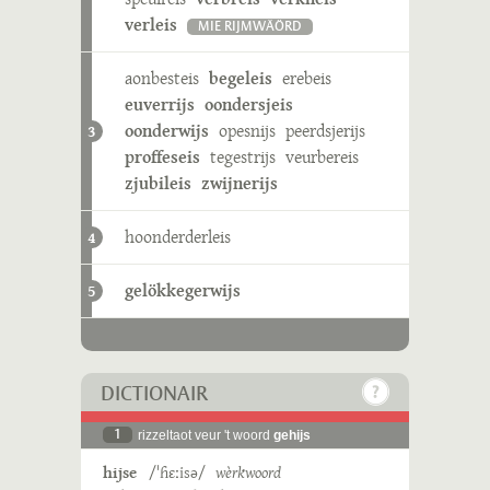
verleis
MIE RIJMWÄÖRD
aonbesteis
begeleis
erebeis
euverrijs
oondersjeis
oonderwijs
opesnijs
peerdsjerijs
3
proffeseis
tegestrijs
veurbereis
zjubileis
zwijnerijs
hoonderderleis
4
gelökkegerwijs
5
DICTIONAIR
1
rizzeltaot veur 't woord
gehijs
hijse
/ˈɦɛːisə/
wèrkwoord