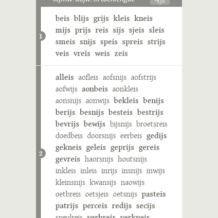
beis
blijs
grijs
kleis
kneis
mijs
prijs
reis
sijs
sjeis
sleis
1
smeis
snijs
speis
spreis
strijs
veis
vreis
weis
zeis
alleis
aofleis
aofsnijs
aofstrijs
aofwijs
aonbeis
aonkleis
aonsnijs
aonwijs
bekleis
benijs
berijs
besnijs
besteis
bestrijs
bevrijs
bewijs
bijsnijs
broetsreis
doedbeis
doorsnijs
eerbeis
gedijs
gekneis
geleis
geprijs
gereis
2
gevreis
haorsnijs
houtsnijs
inkleis
inleis
inrijs
insnijs
inwijs
kleinsnijs
kwansijs
naowijs
oetbreis
oetsjeis
oetsnijs
pasteis
patrijs
perceis
redijs
secijs
speulreis
verbreis
verkneis