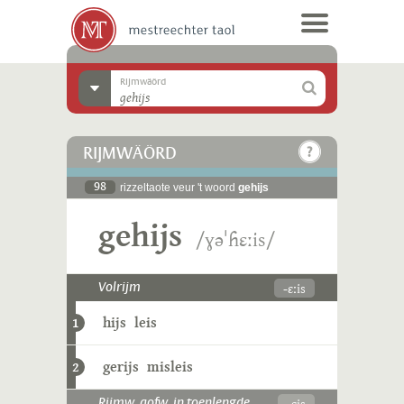
Rijmwäörd
RIJMWÄÖRD
98
rizzeltaote veur 't woord
gehijs
gehijs
/ɣəˈɦɛːis/
-ɛːis
Volrijm
hijs
leis
1
gerijs
misleis
2
-ɛjs
Rijmw. aofw. in toenlengde