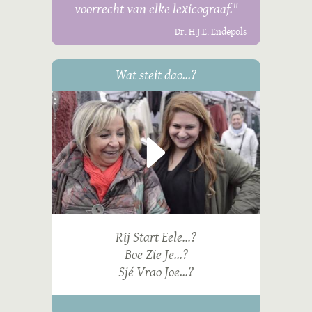
voorrecht van elke lexicograaf."
Dr. H.J.E. Endepols
Wat steit dao...?
Rij Start Eele...?
Boe Zie Je...?
Sjé Vrao Joe...?