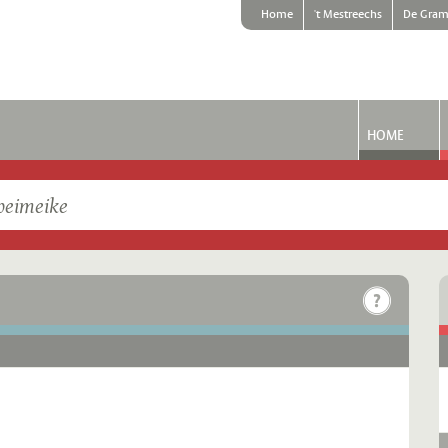
Home
't Mestreechs
De Gram
HOME