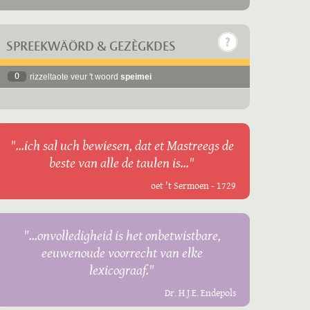
SPREEKWÄÖRD & GEZÈGKDES
0
rizzeltaote veur 't woord
speimei
"...ich sal uch bewiesen, dat et Mastreegs de
beste van alle de taulen is..."
oet 't Sermoen - 1729
"...onvolledigheid is het onbetwistbare,
eeuwenoude voorrecht van elke
lexicograaf."
Dr. H.J.E. Endepols