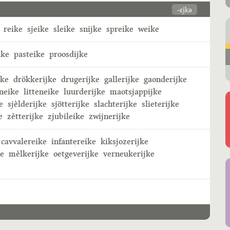
-ɛjkə
reike
sjeike
sleike
snijke
spreike
weike
ike
pasteike
proosdijke
jke
drökkerijke
drugerijke
gallerijke
gaonderijke
neike
litteneike
luurderijke
maotsjappijke
e
sjèlderijke
sjötterijke
slachterijke
slieterijke
e
zètterijke
zjubileike
zwijnerijke
cavvalereike
infantereike
kiksjozerijke
ke
mèlkerijke
oetgeverijke
verneukerijke