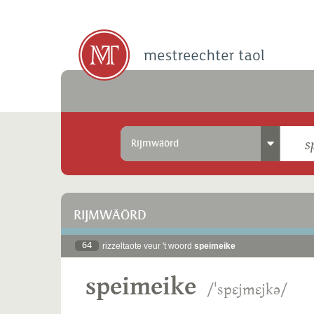
Rijmwäörd
RIJMWÄÖRD
64
rizzeltaote veur 't woord
speimeike
speimeike
/ˈspɛjmɛjkə/