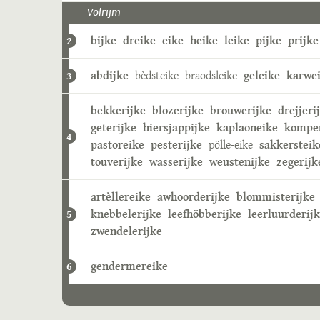
Volrijm
bijke
dreike
eike
heike
leike
pijke
prijke
2
abdijke
bèdsteike
braodsleike
geleike
karwe
3
bekkerijke
blozerijke
brouwerijke
drejjeri
geterijke
hiersjappijke
kaplaoneike
kompe
4
pastoreike
pesterijke
pölle-eike
sakkersteik
touverijke
wasserijke
weustenijke
zegerijk
artèllereike
awhoorderijke
blommisterijke
knebbelerijke
leefhöbberijke
leerluurderij
5
zwendelerijke
gendermereike
6