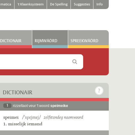
matica
't Klaanksysteem
De Spelling
Suggesties
Info
DICTIONAIR
RIJMWÄÖRD
SPREEKWÄÖRD
DICTIONAIR
1
rizzeltaot veur 't woord
speimeike
speimei
/ˈspɛjmɛj/
zelfstandeg naomwoord
1. misselijk iemand