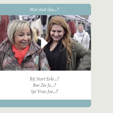
Wat steit dao...?
Rij Start Eele...?
Boe Zie Je...?
Sjé Vrao Joe...?