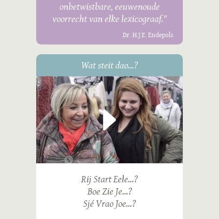
onbetwistbare, eeuwenoude
voorrecht van elke lexicograaf."
Dr. H.J.E. Endepols
Wat steit dao...?
Rij Start Eele...?
Boe Zie Je...?
Sjé Vrao Joe...?