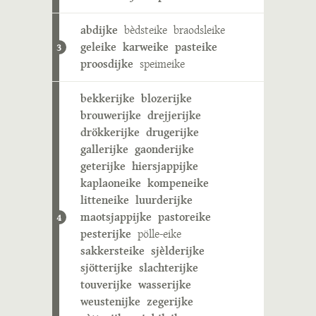
abdijke
bèdsteike
braodsleike
geleike
karweike
pasteike
3
proosdijke
speimeike
bekkerijke
blozerijke
brouwerijke
drejjerijke
drökkerijke
drugerijke
gallerijke
gaonderijke
geterijke
hiersjappijke
kaplaoneike
kompeneike
litteneike
luurderijke
maotsjappijke
pastoreike
4
pesterijke
pölle-eike
sakkersteike
sjèlderijke
sjötterijke
slachterijke
touverijke
wasserijke
weustenijke
zegerijke