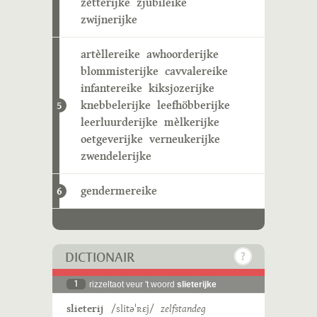
zètterijke
zjubileike
zwijnerijke
artèllereike
awhoorderijke
blommisterijke
cavvalereike
infantereike
kiksjozerijke
knebbelerijke
leefhöbberijke
5
leerluurderijke
mèlkerijke
oetgeverijke
verneukerijke
zwendelerijke
gendermereike
6
DICTIONAIR
1
rizzeltaot veur 't woord
slieterijke
slieterij
/slitəˈʀɛj/
zelfstandeg