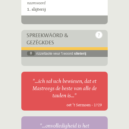
naomwoord
1. slijterij
SPREEKWÄÖRD &
GEZÈGKDES
0
rizzeltaote veur 't woord
slieterij
"...ich sal uch bewiesen, dat et
Mastreegs de beste van alle de
taulen is..."
oet 't Sermoen - 1729
"...onvolledigheid is het