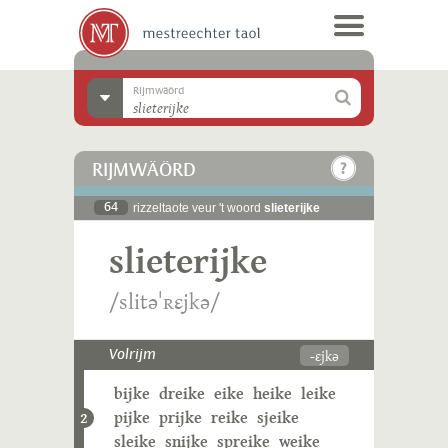
Rijmwäörd
RIJMWÄÖRD
64
rizzeltaote veur 't woord
slieterijke
slieterijke
/slitəˈʀɛjkə/
-ɛjkə
Volrijm
bijke
dreike
eike
heike
leike
pijke
prijke
reike
sjeike
2
sleike
snijke
spreike
weike