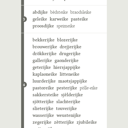
abdijke
bèdsteike
braodsleike
geleike
karweike
pasteike
3
proosdijke
speimeike
bekkerijke
blozerijke
brouwerijke
drejjerijke
drökkerijke
drugerijke
gallerijke
gaonderijke
geterijke
hiersjappijke
kaplaoneike
litteneike
luurderijke
maotsjappijke
4
pastoreike
pesterijke
pölle-eike
sakkersteike
sjèlderijke
sjötterijke
slachterijke
slieterijke
touverijke
wasserijke
weustenijke
zegerijke
zètterijke
zjubileike