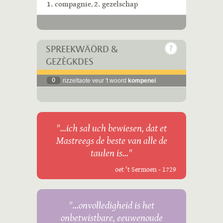
1. compagnie
,
2. gezelschap
SPREEKWÄÖRD &
GEZÈGKDES
0
rizzeltaote veur 't woord
kompenei
"...ich sal uch bewiesen, dat et
Mastreegs de beste van alle de
taulen is..."
oet 't Sermoen - 1729
"...onvolledigheid is het
onbetwistbare, eeuwenoude