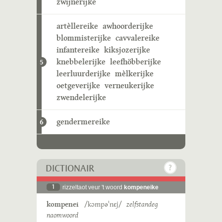
zwijnerijke
artèllereike
awhoorderijke
blommisterijke
cavvalereike
infantereike
kiksjozerijke
knebbelerijke
leefhöbberijke
5
leerluurderijke
mèlkerijke
oetgeverijke
verneukerijke
zwendelerijke
gendermereike
6
DICTIONAIR
1
rizzeltaot veur 't woord
kompeneike
kompenei
/kɔmpəˈnɛj/
zelfstandeg
naomwoord