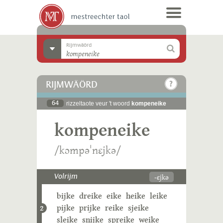
Rijmwäörd
RIJMWÄÖRD
64
rizzeltaote veur 't woord
kompeneike
kompeneike
/kɔmpəˈnɛjkə/
-ɛjkə
Volrijm
bijke
dreike
eike
heike
leike
pijke
prijke
reike
sjeike
2
sleike
snijke
spreike
weike