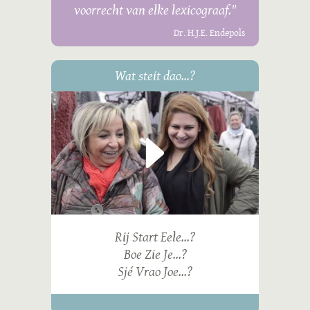
voorrecht van elke lexicograaf."
Dr. H.J.E. Endepols
Wat steit dao...?
Rij Start Eele...?
Boe Zie Je...?
Sjé Vrao Joe...?