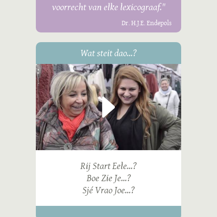
voorrecht van elke lexicograaf."
Dr. H.J.E. Endepols
Wat steit dao...?
Rij Start Eele...?
Boe Zie Je...?
Sjé Vrao Joe...?