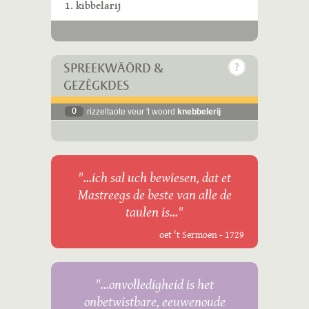
1. kibbelarij
SPREEKWÄÖRD &
GEZÈGKDES
0
rizzeltaote veur 't woord
knebbelerij
"...ich sal uch bewiesen, dat et
Mastreegs de beste van alle de
taulen is..."
oet 't Sermoen - 1729
"...onvolledigheid is het
onbetwistbare, eeuwenoude