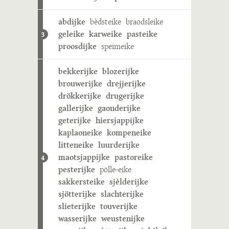
abdijke
bèdsteike
braodsleike
geleike
karweike
pasteike
3
proosdijke
speimeike
bekkerijke
blozerijke
brouwerijke
drejjerijke
drökkerijke
drugerijke
gallerijke
gaonderijke
geterijke
hiersjappijke
kaplaoneike
kompeneike
litteneike
luurderijke
maotsjappijke
pastoreike
4
pesterijke
pölle-eike
sakkersteike
sjèlderijke
sjötterijke
slachterijke
slieterijke
touverijke
wasserijke
weustenijke