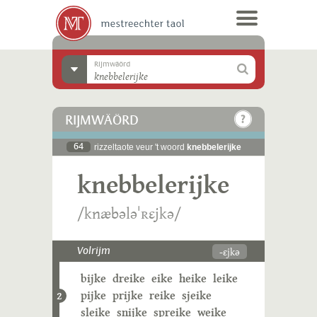
Rijmwäörd
RIJMWÄÖRD
64
rizzeltaote veur 't woord
knebbelerijke
knebbelerijke
/knæbələˈʀɛjkə/
-ɛjkə
Volrijm
bijke
dreike
eike
heike
leike
pijke
prijke
reike
sjeike
2
sleike
snijke
spreike
weike