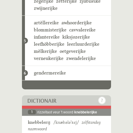
zegerijke
zètterijke
zjubileike
zwijnerijke
artèllereike
awhoorderijke
blommisterijke
cavvalereike
infantereike
kiksjozerijke
5
leefhöbberijke
leerluurderijke
mèlkerijke
oetgeverijke
verneukerijke
zwendelerijke
gendermereike
6
DICTIONAIR
1
rizzeltaot veur 't woord
knebbelerijke
knebbelerij
/knæbələˈʀɛj/
zelfstandeg
naomwoord