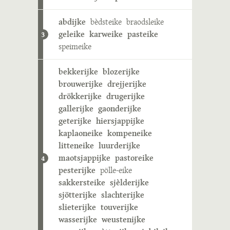
abdijke
bèdsteike
braodsleike
geleike
karweike
pasteike
3
speimeike
bekkerijke
blozerijke
brouwerijke
drejjerijke
drökkerijke
drugerijke
gallerijke
gaonderijke
geterijke
hiersjappijke
kaplaoneike
kompeneike
litteneike
luurderijke
maotsjappijke
pastoreike
4
pesterijke
pölle-eike
sakkersteike
sjèlderijke
sjötterijke
slachterijke
slieterijke
touverijke
wasserijke
weustenijke