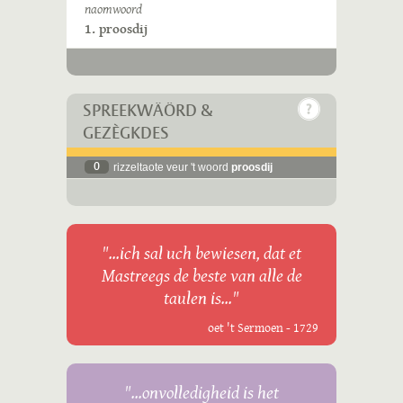
naomwoord
1. proosdij
SPREEKWÄÖRD &
GEZÈGKDES
0
rizzeltaote veur 't woord
proosdij
"...ich sal uch bewiesen, dat et
Mastreegs de beste van alle de
taulen is..."
oet 't Sermoen - 1729
"...onvolledigheid is het