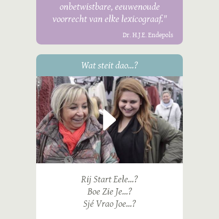
onbetwistbare, eeuwenoude
voorrecht van elke lexicograaf."
Dr. H.J.E. Endepols
Wat steit dao...?
Rij Start Eele...?
Boe Zie Je...?
Sjé Vrao Joe...?