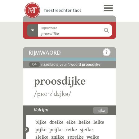
Rijmwäörd
RIJMWÄÖRD
64
rizzeltaote veur 't woord
proosdijke
proosdijke
/pʀoˑzˈdɛjkə/
-ɛjkə
Volrijm
bijke
dreike
eike
heike
leike
pijke
prijke
reike
sjeike
2
sleike
snijke
spreike
weike