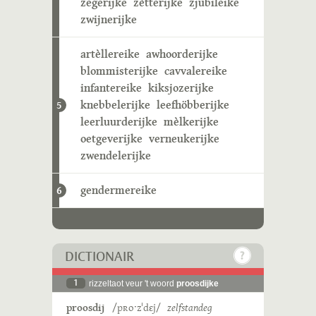
zegerijke
zètterijke
zjubileike
zwijnerijke
artèllereike
awhoorderijke
blommisterijke
cavvalereike
infantereike
kiksjozerijke
knebbelerijke
leefhöbberijke
5
leerluurderijke
mèlkerijke
oetgeverijke
verneukerijke
zwendelerijke
gendermereike
6
DICTIONAIR
1
rizzeltaot veur 't woord
proosdijke
proosdij
/pʀoˑzˈdɛj/
zelfstandeg