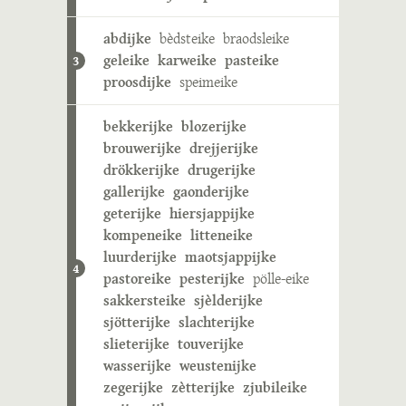
abdijke
bèdsteike
braodsleike
geleike
karweike
pasteike
3
proosdijke
speimeike
bekkerijke
blozerijke
brouwerijke
drejjerijke
drökkerijke
drugerijke
gallerijke
gaonderijke
geterijke
hiersjappijke
kompeneike
litteneike
luurderijke
maotsjappijke
4
pastoreike
pesterijke
pölle-eike
sakkersteike
sjèlderijke
sjötterijke
slachterijke
slieterijke
touverijke
wasserijke
weustenijke
zegerijke
zètterijke
zjubileike