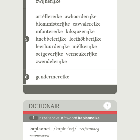
zwijnerijke
artèllereike
awhoorderijke
blommisterijke
cavvalereike
infantereike
kiksjozerijke
knebbelerijke
leefhöbberijke
5
leerluurderijke
mèlkerijke
oetgeverijke
verneukerijke
zwendelerijke
gendermereike
6
DICTIONAIR
1
rizzeltaot veur 't woord
kaplaoneike
kaplaonei
/kɑplɒˑˈnɛj/
zelfstandeg
naomwoord