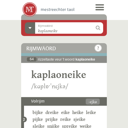
Rijmwäörd
RIJMWÄÖRD
64
rizzeltaote veur 't woord
kaplaoneike
kaplaoneike
/kɑplɒˑˈnɛjkə/
-ɛjkə
Volrijm
bijke
dreike
eike
heike
leike
pijke
prijke
reike
sjeike
2
sleike
snijke
spreike
weike