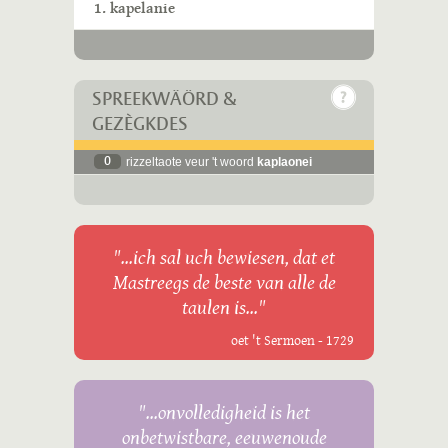
1. kapelanie
SPREEKWÄÖRD &
GEZÈGKDES
0
rizzeltaote veur 't woord
kaplaonei
"...ich sal uch bewiesen, dat et
Mastreegs de beste van alle de
taulen is..."
oet 't Sermoen - 1729
"...onvolledigheid is het
onbetwistbare, eeuwenoude