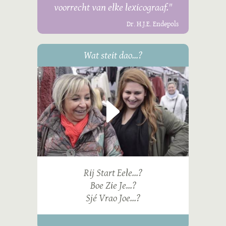
voorrecht van elke lexicograaf."
Dr. H.J.E. Endepols
Wat steit dao...?
Rij Start Eele...?
Boe Zie Je...?
Sjé Vrao Joe...?